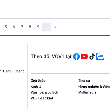
5
6
7
8
9
…
››
Theo dõi VOV1 tại:
hị Hằng - Hoàng
Giới thiệu
Thời sự
Kinh tế
Nông nghiệp & Biển
Văn hoá & Du lịch
Multimedia
VOV1 đặc biệt