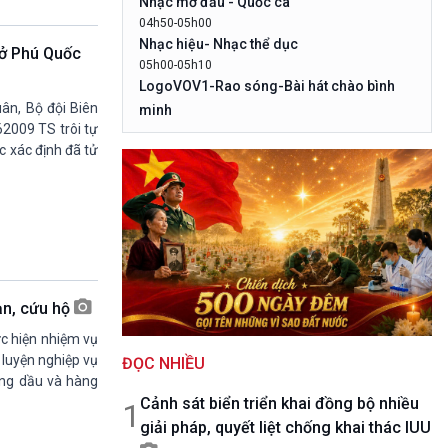
Nhạc mở đầu - Quốc ca
10 phút Sự kiện - Luận bàn
04h50-05h00
Câu chuyện thời sự
Nhạc hiệu- Nhạc thể dục
o ở Phú Quốc
Dòng chảy sự kiện
05h00-05h10
Đối thoại
LogoVOV1-Rao sóng-Bài hát chào bình
Diễn đàn chủ nhật
ân, Bộ đội Biên
minh
Chuyện đêm
62009 TS trôi tự
05h10-05h20
c xác định đã tử
Bản tin đầu ngày-Thời tiết
05h20-05h50
Mùa vàng (Chuyên đề cuối tuần)
05h50-05h59
Quảng cáo
05h59-06h00
Nhạc Top- Báo giờ
06h00-06h28
ạn, cứu hộ
Thời sự sáng (trực tiếp)
c hiện nhiệm vụ
06h28-06h30
luyện nghiệp vụ
ĐỌC NHIỀU
Quảng cáo
ăng dầu và hàng
06h30-07h00
Cảnh sát biển triển khai đồng bộ nhiều
Quân đội nhân dân
1
giải pháp, quyết liệt chống khai thác IUU
07h00-08h30
Theo dòng thời sự