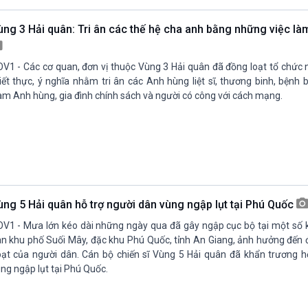
ùng 3 Hải quân: Tri ân các thế hệ cha anh bằng những việc làm
V1 - Các cơ quan, đơn vị thuộc Vùng 3 Hải quân đã đồng loạt tổ chức 
iết thực, ý nghĩa nhằm tri ân các Anh hùng liệt sĩ, thương binh, bệnh 
m Anh hùng, gia đình chính sách và người có công với cách mạng.
ùng 5 Hải quân hỗ trợ người dân vùng ngập lụt tại Phú Quốc
V1 - Mưa lớn kéo dài những ngày qua đã gây ngập cục bộ tại một số k
n khu phố Suối Mây, đặc khu Phú Quốc, tỉnh An Giang, ảnh hưởng đến đ
ạt của người dân. Cán bộ chiến sĩ Vùng 5 Hải quân đã khẩn trương h
ng ngập lụt tại Phú Quốc.