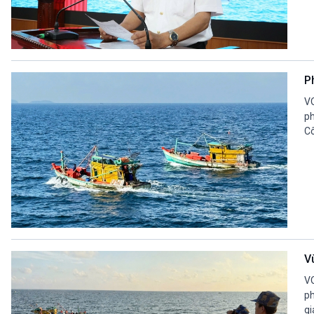
P
VO
ph
Cô
V
VO
ph
gi