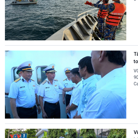
T
t
VO
90
Ca
V