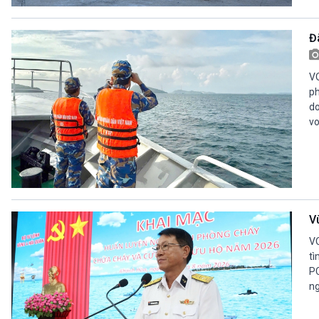
360 độ Sức khỏe
Kết nối công nghệ
Chuyển đổi Xanh
Sống chung với biến đổi
Đã
Tài nguyên và Môi trường
khí hậu
Chuyên gia của bạn
Xã hội chuyển động
VO
Bước chân đến trường
ph
do
VOV1 đặc biệt
vo
Thanh âm ký sự
Chân dung cuộc sống
Các chương trình đặc biệt
V
VO
tì
PC
ng