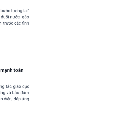
Quảng cáo
15h20-15h50
 bước tương lai"
Chuyên gia của bạn
 đuối nước, góp
15h50-16h00
n trước các tình
A lô, VOV1
16h00-17h00
Theo dòng thời sự
17h00-17h50
Cuộc sống 365
17h50-17h59
Quảng cáo
g mạnh toàn
17h59-18h00
Báo giờ
18h00-18h57
ng tác giáo dục
Thời sự chiều (trực tiếp)
cương và bảo đảm
18h57-19h00
n diện, đáp ứng
Quảng cáo
19h00-19h30
Tâm tình nơi biên giới và hải đảo
19h30-19h55
360 độ sức khỏe (phát lại)