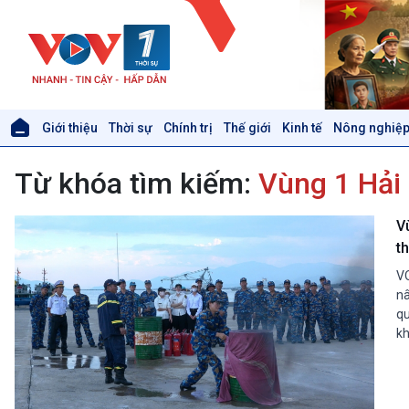
Giới thiệu
Thời sự
Chính trị
Thế giới
Kinh tế
Nông nghiệp
Giới thiệu
Thời sự
Từ khóa tìm kiếm:
Vùng 1 Hải
Thời sự 6h
Thời sự 12h
Thời sự 18h
V
Thời sự 21h30
t
Bản tin
VO
Chuyên mục
nâ
Theo dòng Thời sự
qu
kh
Xã hội
Khoa học & Công nghệ
Tin Đời sống & Xã hội
Tin Khoa học & Công nghệ