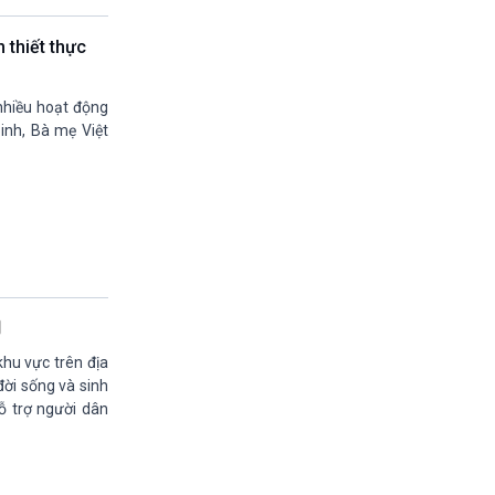
19h55-20h00
Quảng cáo vovams
 thiết thực
20h00-20h30
Vì an ninh Tổ quốc
20h30-20h59
nhiều hoạt động
Chuyên gia của bạn (phát lại)
binh, Bà mẹ Việt
20h59-21h00
Báo giờ
21h00-21h30
Quân đội nhân dân
21h30-21h58
Thời sự đêm (trực tiếp)
21h58-22h00
Quảng cáo
22h00-22h15
Kết nối công nghệ (phát lại Thứ Bẩy)
hu vực trên địa
22h15-22h25
ời sống và sinh
A lô VOV1 (phát lại)
ỗ trợ người dân
22h25-22h30
Bản tin Thật và Giả (phát lại)
22h30-23h00
Chân dung cuộc sống - phát lại Thứ 5