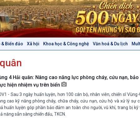
 & Biển đảo
Xã hội
Khoa học & Công nghệ
Văn hoá & Du lịch
Mul
Chính trị
Thế giới
 quân
Tin Chính trị
Tin thế giới
Chính phủ với người dân
Vấn đề quốc tế
Quốc hội với cử tri
Hồ sơ sự kiện quốc tế
ùng 4 Hải quân: Nâng cao năng lực phòng cháy, cứu nạn, bảo
Xây dựng đảng
Thế giới & Việt Nam
hực hiện nhiệm vụ trên biển
Đảng trong cuộc sống
Biên cương - Một dải vững
V1 - Sau 3 ngày huấn luyện, hơn 100 cán bộ, nhân viên, chiến sĩ Vùng
Nhận diện sự thật
bền
ng cao kỹ năng phòng cháy, chữa cháy, cứu nạn, cứu hộ và xử lý sự c
Pháp luật và đời sống
ả huấn luyện góp phần bảo đảm an toàn cho người, vũ khí, trang bị kỹ
ả năng sẵn sàng chiến đấu, TKCN.
Văn hoá & Du lịch
Multimedia
Tin Văn hoá & Du lịch
Ảnh