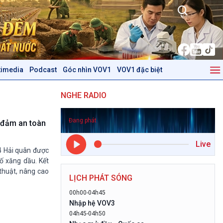
timedia
Podcast
Góc nhìn VOV1
VOV1 đặc biệt
Kinh tế
Nông nghiệp & Biển đảo
NGHE RADIO
Tin Kinh tế
Tin Nông nghiệp & Biển
Trước giờ mở cửa
đảo
Đang phát
Dòng chảy Kinh tế
Mùa vàng
 đảm an toàn
Sức sống hàng Việt
Biển đảo Việt Nam
Live
Khởi nghiệp
Tâm tình biên giới và hải
 4 Hải quân được
Tuyên chiến với gian lận
đảo
ố xăng dầu. Kết
thương mại
Tìm hiểu biển, đảo Việt
 thuật, nâng cao
LỊCH PHÁT SÓNG
Nam
00h00-04h45
Podcast
Góc nhìn VOV1
Nhập hệ VOV3
04h45-04h50
Bình luận