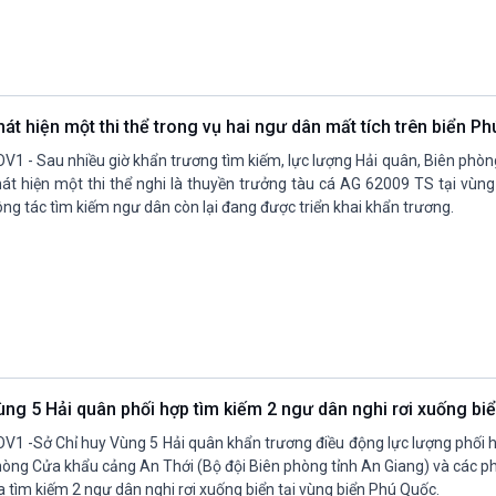
hát hiện một thi thể trong vụ hai ngư dân mất tích trên biển P
V1 - Sau nhiều giờ khẩn trương tìm kiếm, lực lượng Hải quân, Biên phò
át hiện một thi thể nghi là thuyền trưởng tàu cá AG 62009 TS tại vùn
ng tác tìm kiếm ngư dân còn lại đang được triển khai khẩn trương.
ùng 5 Hải quân phối hợp tìm kiếm 2 ngư dân nghi rơi xuống bi
V1 -Sở Chỉ huy Vùng 5 Hải quân khẩn trương điều động lực lượng phối 
òng Cửa khẩu cảng An Thới (Bộ đội Biên phòng tỉnh An Giang) và các p
a tìm kiếm 2 ngư dân nghi rơi xuống biển tại vùng biển Phú Quốc.