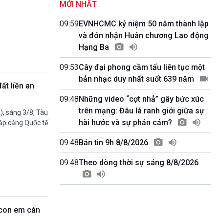
MỚI NHẤT
Kết nối 54 (phát lại Thứ Tư)
11h50-11h59
09:59
EVNHCMC kỷ niệm 50 năm thành lập
Quảng cáo
và đón nhận Huân chương Lao động
11h59-12h00
Hạng Ba
Báo giờ
12h00-12h57
09:53
Cây đại phong cầm tấu liên tục một
Thời sự trưa (trực tiếp)
bản nhạc duy nhất suốt 639 năm
12h57-13h00
ất liền an
Quảng cáo
09:48
Những video “cợt nhả” gây bức xúc
13h00-13h30
Câu lạc bộ Âm nhạc
trên mạng: Đâu là ranh giới giữa sự
, sáng 3/8, Tàu
13h30-13h45
hài hước và sự phản cảm?
cập cảng Quốc tế
Sống chung với biến đổi khí hậu (Phát lại
Thứ Năm)
09:48
Bản tin 9h 8/8/2026
13h45-14h00
Người Việt ở nước ngoài với quê hương
09:48
Theo dòng thời sự sáng 8/8/2026
14h00-15h00
Ca nhạc Chào Năm mới (Phát lại)
15h00-15h15
Bản tin Thời sự
 con em cán
15h15-15h20