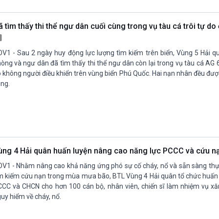
Chát với người nổi tiếng
Video
Câu chuyện Thể thao
Infographic
 tìm thấy thi thể ngư dân cuối cùng trong vụ tàu cá trôi tự d
E-Magazine
V1 - Sau 2 ngày huy động lực lượng tìm kiếm trên biển, Vùng 5 Hải qu
òng và ngư dân đã tìm thấy thi thể ngư dân còn lại trong vụ tàu cá AG 
 không người điều khiển trên vùng biển Phú Quốc. Hai nạn nhân đều đượ
ng.
ùng 4 Hải quân huấn luyện nâng cao năng lực PCCC và cứu n
V1 - Nhằm nâng cao khả năng ứng phó sự cố cháy, nổ và sẵn sàng thự
m kiếm cứu nạn trong mùa mưa bão, BTL Vùng 4 Hải quân tổ chức huấn 
CC và CHCN cho hơn 100 cán bộ, nhân viên, chiến sĩ làm nhiệm vụ x
uy hiểm về cháy, nổ.