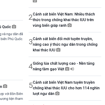
08h30-08h55
360 độ Sức khỏe
Cảnh sát biển Việt Nam: Nhiều thách
2
08h55-09h00
Chương trình đệm
thức trong chống khai thác IUU trên
09h00-10h00
vùng biển giáp ranh
hú Quốc
Ca nhạc Chào Năm mới
ng và ngư dân đã
10h00-10h30
Cảnh sát biển đổi mới tuyên truyền,
Chuyên gia của bạn (Phát lại thứ Tư)
g biển Phú Quốc.
3
nâng cao ý thức ngư dân trong chống
10h30-11h00
Vì an ninh Tổ quốc
khai thác IUU
11h00-11h05
Bản tin Thể thao
Giống lúa chất lượng cao - Nền tảng
4
11h05-11h10
Quảng cáo
nâng tầm gạo Việt
11h10-11h25
Kết nối công nghệ
Cảnh sát biển Việt Nam tuyên truyền
5
11h25-11h30
ển
chống khai thác IUU cho hơn 114 nghìn
Chương trình đệm
lượt ngư dân
11h30-11h35
hợp với Đồn Biên
Bản tin Thật và Giả
hương tiện tham
11h35-11h50