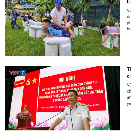
bộ
VO
do
ph
hu
T
d
VO
ch
an
yê