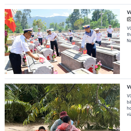
V
VO
th
Na
V
VO
bà
ho
vù