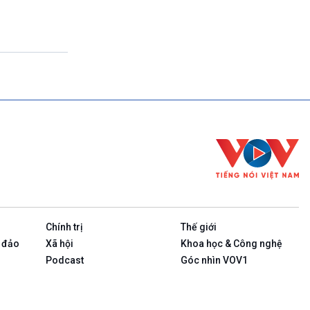
(Tuần đầu tiên của tháng: Thanh Âm ký sự-
Phát lại)
23h00-23h10
Bản tin cuối cùng trong ngày
23h10-23h15
Rao sóng
23h15-23h25
Ngôi nhà ASEAN (Phát lại Thứ Tư)
23h25-23h30
Chương trình đệm
23h30-24h00
Nhịp sống
Chính trị
Thế giới
 đảo
Xã hội
Khoa học & Công nghệ
Podcast
Góc nhìn VOV1