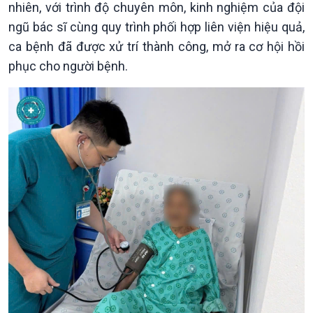
nhiên, với trình độ chuyên môn, kinh nghiệm của đội
Tin Đời sống & Xã hội
Tin Khoa học & Công nghệ
ngũ bác sĩ cùng quy trình phối hợp liên viện hiệu quả,
360 độ Sức khỏe
Kết nối công nghệ
Chuyển đổi Xanh
Sống chung với biến đổi
ca bệnh đã được xử trí thành công, mở ra cơ hội hồi
Tài nguyên và Môi trường
khí hậu
phục cho người bệnh.
Chuyên gia của bạn
Xã hội chuyển động
Bước chân đến trường