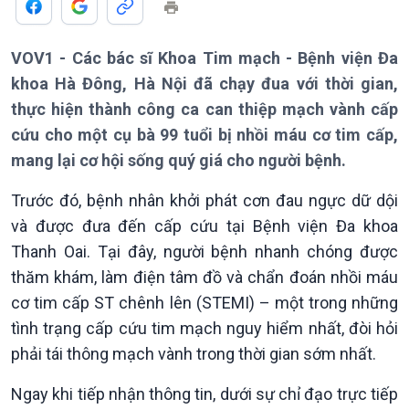
VOV1 - Các bác sĩ Khoa Tim mạch - Bệnh viện Đa
khoa Hà Đông, Hà Nội đã chạy đua với thời gian,
Giới thiệu
Thời sự
thực hiện thành công ca can thiệp mạch vành cấp
Thời sự 6h
cứu cho một cụ bà 99 tuổi bị nhồi máu cơ tim cấp,
Thời sự 12h
mang lại cơ hội sống quý giá cho người bệnh.
Thời sự 18h
Thời sự 21h30
Trước đó, bệnh nhân khởi phát cơn đau ngực dữ dội
Bản tin
và được đưa đến cấp cứu tại Bệnh viện Đa khoa
Chuyên mục
Thanh Oai. Tại đây, người bệnh nhanh chóng được
Theo dòng Thời sự
thăm khám, làm điện tâm đồ và chẩn đoán nhồi máu
cơ tim cấp ST chênh lên (STEMI) – một trong những
tình trạng cấp cứu tim mạch nguy hiểm nhất, đòi hỏi
phải tái thông mạch vành trong thời gian sớm nhất.
Ngay khi tiếp nhận thông tin, dưới sự chỉ đạo trực tiếp