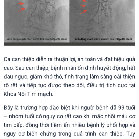
Tuyên chiến với gian lận
đảo
thương mại
Tìm hiểu biển, đảo Việt
Nam
Ca can thiệp diễn ra thuận lợi, an toàn và đạt hiệu quả
cao. Sau can thiệp, bệnh nhân ổn định huyết động, hết
đau ngực, giảm khó thở, tình trạng lâm sàng cải thiện
rõ rệt và tiếp tục được theo dõi, điều trị tích cực tại
Khoa Nội Tim mạch.
Đây là trường hợp đặc biệt khi người bệnh đã 99 tuổi
– nhóm tuổi có nguy cơ rất cao khi mắc nhồi máu cơ
tim cấp, đồng thời tiềm ẩn nhiều bệnh lý phối hợp và
nguy cơ biến chứng trong quá trình can thiệp. Tuy
Xã hội
Khoa học & Công nghệ