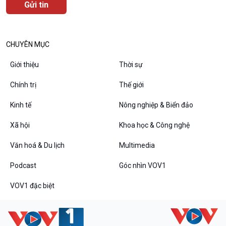
CHUYÊN MỤC
Giới thiệu
Thời sự
Chính trị
Thế giới
Kinh tế
Nông nghiệp & Biển đảo
VOV1 đặc biệt
Thanh âm ký sự
Xã hội
Khoa học & Công nghệ
Chân dung cuộc sống
Văn hoá & Du lịch
Multimedia
Các chương trình đặc biệt
Podcast
Góc nhìn VOV1
VOV1 đặc biệt