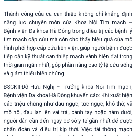
Thành công của ca can thiệp không chỉ khẳng định
năng lực chuyên môn của Khoa Nội Tim mạch –
Văn hoá & Du lịch
Multimedia
Bệnh viện Đa khoa Hà Đông trong điều trị các bệnh lý
Tin Văn hoá & Du lịch
Ảnh
tim mạch cấp cứu mà còn cho thấy hiệu quả của mô
Chát với người nổi tiếng
Video
hình phối hợp cấp cứu liên viện, giúp người bệnh được
Câu chuyện Thể thao
Infographic
tiếp cận kỹ thuật can thiệp mạch vành hiện đại trong
E-Magazine
thời gian ngắn nhất, góp phần nâng cao tỷ lệ cứu sống
và giảm thiểu biến chứng.
BSCKII.Đỗ Hữu Nghị – Trưởng khoa Nội Tim mạch,
Bệnh viện Đa khoa Hà Đông khuyến cáo: Khi xuất hiện
các triệu chứng như đau ngực, tức ngực, khó thở, vã
mồ hôi, đau lan lên vai trái, cánh tay hoặc hàm dưới,
người dân cần đến ngay cơ sở y tế gần nhất để được
chẩn đoán và điều trị kịp thời. Việc tái thông mạch