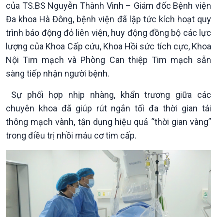
của TS.BS Nguyễn Thành Vinh – Giám đốc Bệnh viện
Đa khoa Hà Đông, bệnh viện đã lập tức kích hoạt quy
trình báo động đỏ liên viện, huy động đồng bộ các lực
lượng của Khoa Cấp cứu, Khoa Hồi sức tích cực, Khoa
Nội Tim mạch và Phòng Can thiệp Tim mạch sẵn
sàng tiếp nhận người bệnh.
Sự phối hợp nhịp nhàng, khẩn trương giữa các
Chính trị
Thế giới
chuyên khoa đã giúp rút ngắn tối đa thời gian tái
Tin Chính trị
Tin thế giới
thông mạch vành, tận dụng hiệu quả “thời gian vàng”
Chính phủ với người dân
Vấn đề quốc tế
trong điều trị nhồi máu cơ tim cấp.
Quốc hội với cử tri
Hồ sơ sự kiện quốc tế
Xây dựng đảng
Thế giới & Việt Nam
Đảng trong cuộc sống
Biên cương - Một dải vững
Nhận diện sự thật
bền
Pháp luật và đời sống