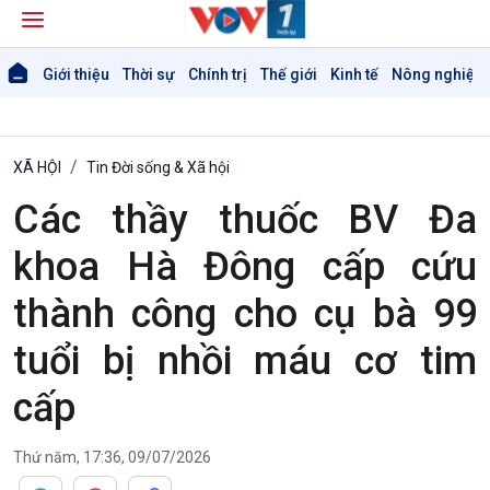
Giới thiệu
Thời sự
Chính trị
Thế giới
Kinh tế
Nông nghiệp 
XÃ HỘI
Tin Đời sống & Xã hội
Các thầy thuốc BV Đa
khoa Hà Đông cấp cứu
thành công cho cụ bà 99
tuổi bị nhồi máu cơ tim
cấp
Thứ năm, 17:36, 09/07/2026