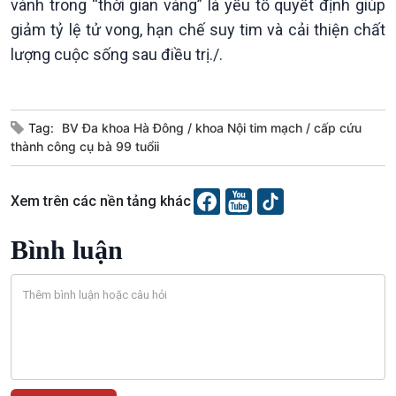
vành trong “thời gian vàng” là yếu tố quyết định giúp
giảm tỷ lệ tử vong, hạn chế suy tim và cải thiện chất
lượng cuộc sống sau điều trị./.
Podcast
Góc nhìn VOV1
Tag:
BV Đa khoa Hà Đông
khoa Nội tim mạch
cấp cứu
Bình luận
thành công cụ bà 99 tuổii
10 phút Sự kiện - Luận bàn
Câu chuyện thời sự
Dòng chảy sự kiện
Xem trên các nền tảng khác
Đối thoại
Diễn đàn chủ nhật
Bình luận
Chuyện đêm