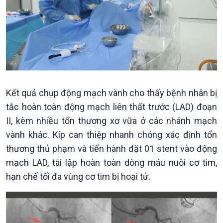
Kết quả chụp động mạch vành cho thấy bệnh nhân bị
tắc hoàn toàn động mạch liên thất trước (LAD) đoạn
II, kèm nhiều tổn thương xơ vữa ở các nhánh mạch
vành khác. Kíp can thiệp nhanh chóng xác định tổn
thương thủ phạm và tiến hành đặt 01 stent vào động
Kinh tế
Nông nghiệp & Biển đảo
mạch LAD, tái lập hoàn toàn dòng máu nuôi cơ tim,
Tin Kinh tế
Tin Nông nghiệp & Biển
hạn chế tối đa vùng cơ tim bị hoại tử.
Trước giờ mở cửa
đảo
Dòng chảy Kinh tế
Mùa vàng
Sức sống hàng Việt
Biển đảo Việt Nam
Khởi nghiệp
Tâm tình biên giới và hải