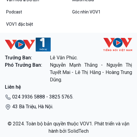
Podcast
Góc nhìn VOV1
VOV1 đặc biệt
VOV1 đặc biệt
Thanh âm ký sự
Chân dung cuộc sống
Trưởng Ban:
Lê Văn Phúc.
Các chương trình đặc biệt
Phó Trưởng Ban:
Nguyễn Mạnh Thắng - Nguyễn Thị
Tuyết Mai - Lê Thị Hằng - Hoàng Trung
Dũng.
Liên hệ
024 3936 5888 - 3825 5765.
43 Bà Triệu, Hà Nội.
© 2024. Toàn bộ bản quyền thuộc VOV1. Phát triển và vận
hành bởi SolidTech