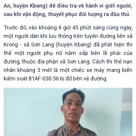
An, huyện Kbang) để điều tra về hành vi giết người,
Bản tin
sau khi vận động, thuyết phục đối tượng ra đầu thú.
Chuyên mục
Theo dòng Thời sự
Trước đó, vào khoảng 6 giờ 45 phút sáng cùng ngày,
một người dân khi lưu thông trên tuyến đường liên xã
Krong - xã Sơn Lang (huyện Kbang) đã phát hiện thi
thể một người phụ nữ nằm sấp bên lề phải của
đường, thuộc địa phận xã Sơn Lang. Cách thi thể nạn
nhân khoảng 3 mét là một chiếc xe máy mang biển
Chính trị
Thế giới
kiểm soát 81AF-030.56 bị đổ bên vệ đường.
Tin Chính trị
Tin thế giới
Chính phủ với người dân
Vấn đề quốc tế
Quốc hội với cử tri
Hồ sơ sự kiện quốc tế
Xây dựng đảng
Thế giới & Việt Nam
Đảng trong cuộc sống
Biên cương - Một dải vững
Nhận diện sự thật
bền
Pháp luật và đời sống