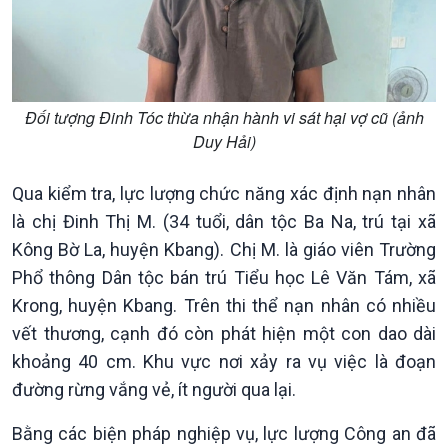
Đối tượng Đinh Tóc thừa nhận hành vi sát hại vợ cũ (ảnh
Duy Hải)
Kinh tế
Nông nghiệp & Biển đảo
Tin Kinh tế
Tin Nông nghiệp & Biển
Qua kiểm tra, lực lượng chức năng xác định nạn nhân
Trước giờ mở cửa
đảo
Dòng chảy Kinh tế
Mùa vàng
là chị Đinh Thị M. (34 tuổi, dân tộc Ba Na, trú tại xã
Sức sống hàng Việt
Biển đảo Việt Nam
Kông Bờ La, huyện Kbang). Chị M. là giáo viên Trường
Khởi nghiệp
Tâm tình biên giới và hải
Phổ thông Dân tộc bán trú Tiểu học Lê Văn Tám, xã
Tuyên chiến với gian lận
đảo
Krong, huyện Kbang. Trên thi thể nạn nhân có nhiều
thương mại
Tìm hiểu biển, đảo Việt
vết thương, cạnh đó còn phát hiện một con dao dài
Nam
khoảng 40 cm. Khu vực nơi xảy ra vụ việc là đoạn
đường rừng vắng vẻ, ít người qua lại.
Bằng các biện pháp nghiệp vụ, lực lượng Công an đã