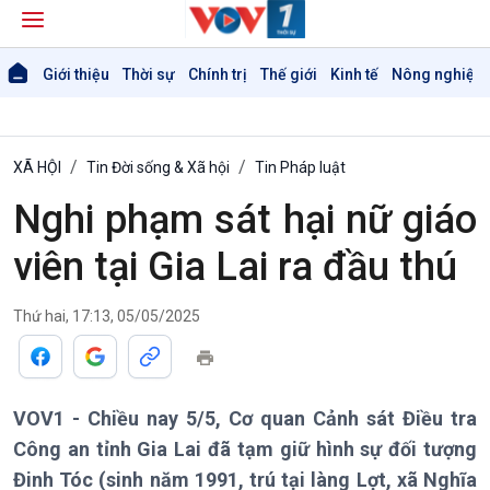
Giới thiệu
Thời sự
Chính trị
Thế giới
Kinh tế
Nông nghiệp 
XÃ HỘI
Tin Đời sống & Xã hội
Tin Pháp luật
Nghi phạm sát hại nữ giáo
viên tại Gia Lai ra đầu thú
Thứ hai, 17:13, 05/05/2025
Giới thiệu
Thời sự
Thời sự 6h
VOV1 - Chiều nay 5/5, Cơ quan Cảnh sát Điều tra
Thời sự 12h
Công an tỉnh Gia Lai đã tạm giữ hình sự đối tượng
Thời sự 18h
Đinh Tóc (sinh năm 1991, trú tại làng Lợt, xã Nghĩa
Thời sự 21h30