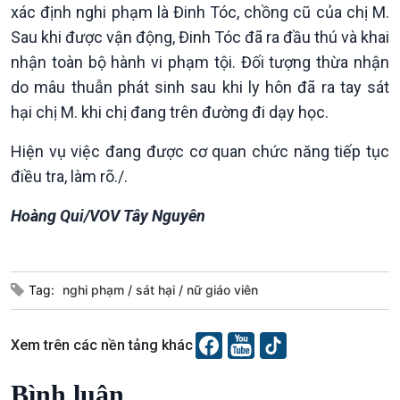
xác định nghi phạm là Đinh Tóc, chồng cũ của chị M.
Sau khi được vận động, Đinh Tóc đã ra đầu thú và khai
Xã hội
Khoa học & Công nghệ
nhận toàn bộ hành vi phạm tội. Đối tượng thừa nhận
Tin Đời sống & Xã hội
Tin Khoa học & Công nghệ
do mâu thuẫn phát sinh sau khi ly hôn đã ra tay sát
360 độ Sức khỏe
Kết nối công nghệ
hại chị M. khi chị đang trên đường đi dạy học.
Chuyển đổi Xanh
Sống chung với biến đổi
Tài nguyên và Môi trường
khí hậu
Hiện vụ việc đang được cơ quan chức năng tiếp tục
Chuyên gia của bạn
điều tra, làm rõ./.
Xã hội chuyển động
Bước chân đến trường
Hoàng Qui/VOV Tây Nguyên
Tag:
nghi phạm
sát hại
nữ giáo viên
Xem trên các nền tảng khác
Văn hoá & Du lịch
Multimedia
Bình luận
Tin Văn hoá & Du lịch
Ảnh