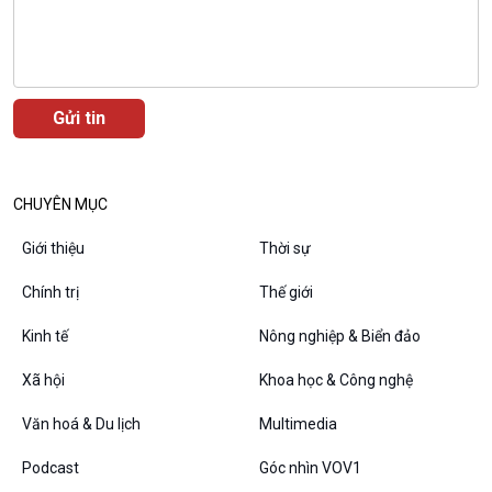
Câu chuyện Thể thao
Infographic
E-Magazine
CHUYÊN MỤC
Podcast
Góc nhìn VOV1
Bình luận
Giới thiệu
Thời sự
10 phút Sự kiện - Luận bàn
Chính trị
Thế giới
Câu chuyện thời sự
Dòng chảy sự kiện
Kinh tế
Nông nghiệp & Biển đảo
Đối thoại
Diễn đàn chủ nhật
Xã hội
Khoa học & Công nghệ
Chuyện đêm
Văn hoá & Du lịch
Multimedia
Podcast
Góc nhìn VOV1