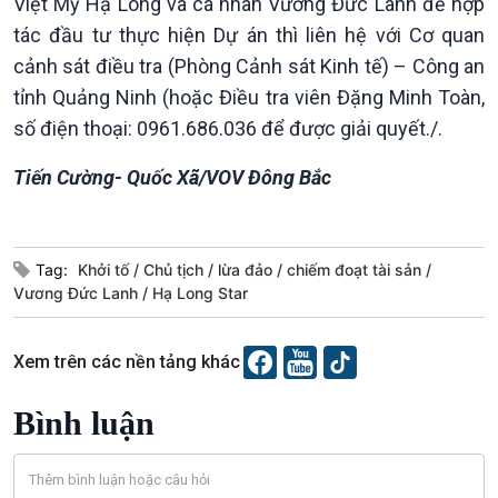
Việt Mỹ Hạ Long và cá nhân Vương Đức Lanh để hợp
tác đầu tư thực hiện Dự án thì liên hệ với Cơ quan
Xã hội
Khoa học & Công nghệ
cảnh sát điều tra (Phòng Cảnh sát Kinh tế) – Công an
Tin Đời sống & Xã hội
Tin Khoa học & Công nghệ
tỉnh Quảng Ninh (hoặc Điều tra viên Đặng Minh Toàn,
360 độ Sức khỏe
Kết nối công nghệ
Chuyển đổi Xanh
Sống chung với biến đổi
số điện thoại: 0961.686.036 để được giải quyết./.
Tài nguyên và Môi trường
khí hậu
Tiến Cường- Quốc Xã/VOV Đông Bắc
Chuyên gia của bạn
Xã hội chuyển động
Bước chân đến trường
Tag:
Khởi tố
Chủ tịch
lừa đảo
chiếm đoạt tài sản
Vương Đức Lanh
Hạ Long Star
Xem trên các nền tảng khác
Văn hoá & Du lịch
Multimedia
Bình luận
Tin Văn hoá & Du lịch
Ảnh
Chát với người nổi tiếng
Video