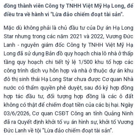
Bản tin
đồng thành viên Công ty TNHH Việt Mỹ Hạ Long, để
Chuyên mục
điều tra về hành vi "Lừa đảo chiếm đoạt tài sản".
Theo dòng Thời sự
Mặc dù không phải là chủ đầu tư của Dự án Hạ Long
Star nhưng trong các năm 2021 và 2022, Vương Đức
Lanh - nguyên giám đốc Công ty TNHH Việt Mỹ Hạ
Long đã sử dụng Bản đồ quy hoạch chia lô nhà ở thấp
tầng quy hoạch chi tiết tỷ lệ 1/500 khu tổ hợp các
Chính trị
Thế giới
công trình dịch vụ hỗn hợp và nhà ở thuộc dự án khu
đô thị sinh thái Hạ Long Star chưa được Cơ quan Nhà
Tin Chính trị
Tin thế giới
Chính phủ với người dân
Vấn đề quốc tế
nước có thẩm quyền phê duyệt, sau đó ký hợp đồng
Quốc hội với cử tri
Hồ sơ sự kiện quốc tế
hợp tác đầu tư, đối tượng hợp đồng là các ô đất
Xây dựng đảng
Thế giới & Việt Nam
không có thật để chiếm đoạt tiền của các bị hại. Ngày
Đảng trong cuộc sống
Biên cương - Một dải vững
03/6/2026, Cơ quan CSĐT Công an tỉnh Quảng Ninh
Nhận diện sự thật
bền
đã ra Quyết định khởi tố vụ án hình sự, khởi tố Vương
Pháp luật và đời sống
Đức Lanh về tội “Lừa đảo chiếm đoạt tài sản”.