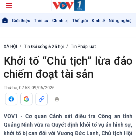
Giới thiệu
Thời sự
Chính trị
Thế giới
Kinh tế
Nông nghiệp 
XÃ HỘI
Tin Đời sống & Xã hội
Tin Pháp luật
Khởi tố “Chủ tịch” lừa đảo
chiếm đoạt tài sản
Thứ ba, 07:58, 09/06/2026
Giới thiệu
Thời sự
Thời sự 6h
VOV1 - Cơ quan Cảnh sát điều tra Công an tỉnh
Thời sự 12h
Quảng Ninh vừa ra Quyết định khởi tố vụ án hình sự,
Thời sự 18h
khởi tố bị can đối với Vương Đức Lanh, Chủ tịch Hội
Thời sự 21h30