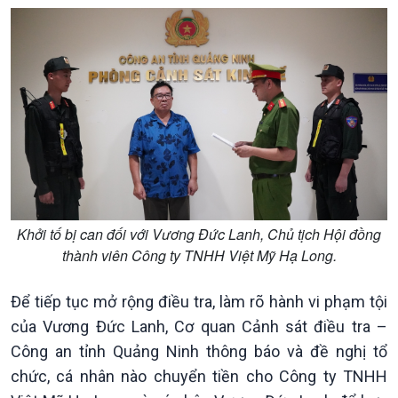
Kinh tế
Nông nghiệp & Biển đảo
Tin Kinh tế
Tin Nông nghiệp & Biển
Trước giờ mở cửa
đảo
Dòng chảy Kinh tế
Mùa vàng
Sức sống hàng Việt
Biển đảo Việt Nam
Khởi nghiệp
Tâm tình biên giới và hải
Khởi tố bị can đối với Vương Đức Lanh, Chủ tịch Hội đồng
Tuyên chiến với gian lận
đảo
thành viên Công ty TNHH Việt Mỹ Hạ Long.
thương mại
Tìm hiểu biển, đảo Việt
Nam
Để tiếp tục mở rộng điều tra, làm rõ hành vi phạm tội
của Vương Đức Lanh, Cơ quan Cảnh sát điều tra –
Công an tỉnh Quảng Ninh thông báo và đề nghị tổ
chức, cá nhân nào chuyển tiền cho Công ty TNHH