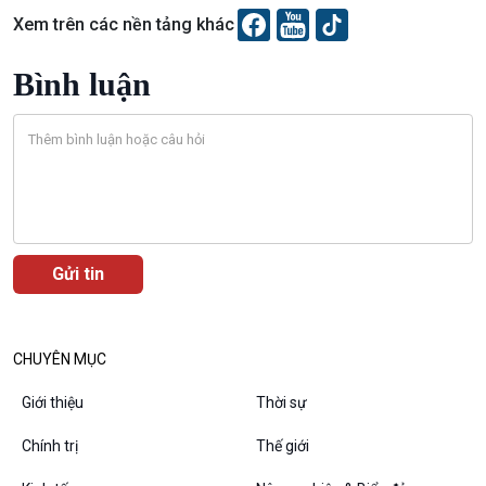
10 phút Sự kiện - Luận bàn
Xem trên các nền tảng khác
Câu chuyện thời sự
Dòng chảy sự kiện
Bình luận
Đối thoại
Diễn đàn chủ nhật
Chuyện đêm
CHUYÊN MỤC
Giới thiệu
Thời sự
Chính trị
Thế giới