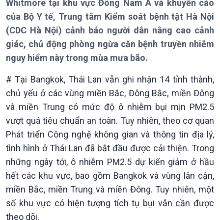
Whitmore tại khu vực Đông Nam Á và khuyến cáo
của Bộ Y tế, Trung tâm Kiểm soát bệnh tật Hà Nội
(CDC Hà Nội) cảnh báo người dân nâng cao cảnh
Giới thiệu
Thời sự
giác, chủ động phòng ngừa căn bệnh truyền nhiễm
Thời sự 6h
nguy hiểm này trong mùa mưa bão.
Thời sự 12h
Thời sự 18h
# Tại Bangkok, Thái Lan vẫn ghi nhận 14 tỉnh thành,
Thời sự 21h30
chủ yếu ở các vùng miền Bắc, Đông Bắc, miền Đông
Bản tin
và miền Trung có mức độ ô nhiễm bụi mịn PM2.5
Chuyên mục
vượt quá tiêu chuẩn an toàn. Tuy nhiên, theo cơ quan
Theo dòng Thời sự
Phát triển Công nghệ không gian và thông tin địa lý,
tình hình ở Thái Lan đã bắt đầu được cải thiện. Trong
những ngày tới, ô nhiễm PM2.5 dự kiến giảm ở hầu
hết các khu vực, bao gồm Bangkok và vùng lân cận,
miền Bắc, miền Trung và miền Đông. Tuy nhiên, một
số khu vực có hiện tượng tích tụ bụi vẫn cần được
theo dõi.