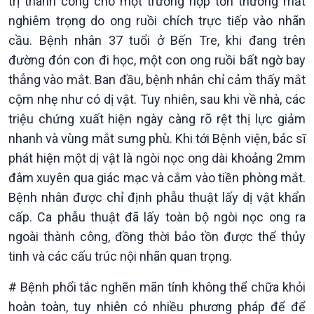
trị thành công cho một trường hợp tổn thương mắt
Chuyên gia của bạn
nghiêm trọng do ong ruồi chích trực tiếp vào nhãn
Xã hội chuyển động
Bước chân đến trường
cầu. Bệnh nhân 37 tuổi ở Bến Tre, khi đang trên
đường đón con đi học, một con ong ruồi bất ngờ bay
thẳng vào mắt. Ban đầu, bệnh nhân chỉ cảm thấy mắt
cộm nhẹ như có dị vật. Tuy nhiên, sau khi về nhà, các
triệu chứng xuất hiện ngày càng rõ rệt thị lực giảm
nhanh và vùng mắt sưng phù. Khi tới Bệnh viện, bác sĩ
phát hiện một dị vật là ngòi nọc ong dài khoảng 2mm
đâm xuyên qua giác mạc và cắm vào tiền phòng mắt.
Bệnh nhân được chỉ định phẫu thuật lấy dị vật khẩn
cấp. Ca phẫu thuật đã lấy toàn bộ ngòi nọc ong ra
ngoài thành công, đồng thời bảo tồn được thể thủy
tinh và các cấu trúc nội nhãn quan trọng.
Văn hoá & Du lịch
Multimedia
# Bệnh phổi tắc nghẽn mãn tính không thể chữa khỏi
Tin Văn hoá & Du lịch
Ảnh
hoàn toàn, tuy nhiên có nhiều phương pháp để để