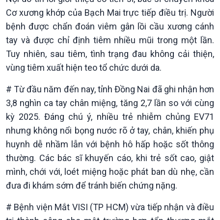
Cơ xương khớp của Bạch Mai trực tiếp điều trị. Người
bệnh được chẩn đoán viêm gân lồi cầu xương cánh
tay và được chỉ định tiêm nhiều mũi trong một lần.
Tuy nhiên, sau tiêm, tình trạng đau không cải thiện,
vùng tiêm xuất hiện teo tổ chức dưới da.
# Từ đầu năm đến nay, tỉnh Đồng Nai đã ghi nhận hơn
3,8 nghìn ca tay chân miệng, tăng 2,7 lần so với cùng
kỳ 2025. Đáng chú ý, nhiều trẻ nhiễm chủng EV71
nhưng không nổi bọng nước rõ ở tay, chân, khiến phụ
huynh dễ nhầm lẫn với bệnh hô hấp hoặc sốt thông
thường. Các bác sĩ khuyến cáo, khi trẻ sốt cao, giật
Xã hội
Khoa học & Công nghệ
mình, chới với, loét miệng hoặc phát ban dù nhẹ, cần
Tin Đời sống & Xã hội
Tin Khoa học & Công nghệ
đưa đi khám sớm để tránh biến chứng nặng.
360 độ Sức khỏe
Kết nối công nghệ
Chuyển đổi Xanh
Sống chung với biến đổi
# Bệnh viện Mắt VISI (TP HCM) vừa tiếp nhận và điều
Tài nguyên và Môi trường
khí hậu