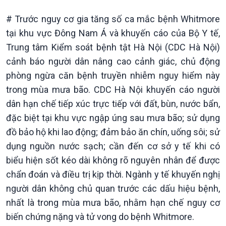
# Trước nguy cơ gia tăng số ca mắc bệnh Whitmore
tại khu vực Đông Nam Á và khuyến cáo của Bộ Y tế,
Trung tâm Kiểm soát bệnh tật Hà Nội (CDC Hà Nội)
cảnh báo người dân nâng cao cảnh giác, chủ động
phòng ngừa căn bệnh truyền nhiễm nguy hiểm này
Chính trị
Thế giới
trong mùa mưa bão. CDC Hà Nội khuyến cáo người
Tin Chính trị
Tin thế giới
dân hạn chế tiếp xúc trực tiếp với đất, bùn, nước bẩn,
Chính phủ với người dân
Vấn đề quốc tế
Quốc hội với cử tri
Hồ sơ sự kiện quốc tế
đặc biệt tại khu vực ngập úng sau mưa bão; sử dụng
Xây dựng đảng
Thế giới & Việt Nam
đồ bảo hộ khi lao động; đảm bảo ăn chín, uống sôi; sử
Đảng trong cuộc sống
Biên cương - Một dải vững
dụng nguồn nước sạch; cần đến cơ sở y tế khi có
Nhận diện sự thật
bền
biểu hiện sốt kéo dài không rõ nguyên nhân để được
Pháp luật và đời sống
chẩn đoán và điều trị kịp thời. Ngành y tế khuyến nghị
người dân không chủ quan trước các dấu hiệu bệnh,
nhất là trong mùa mưa bão, nhằm hạn chế nguy cơ
biến chứng nặng và tử vong do bệnh Whitmore.