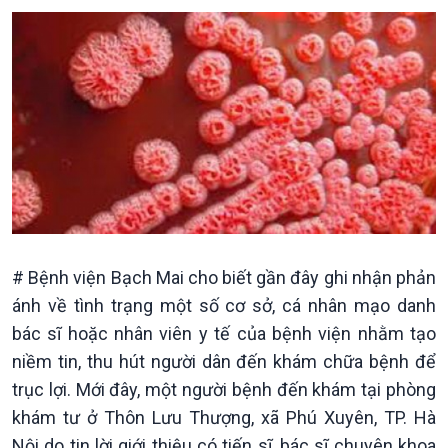
Kinh tế
Nông nghiệp & Biển đảo
Tin Kinh tế
Tin Nông nghiệp & Biển
# Bệnh viện Bạch Mai cho biết gần đây ghi nhận phản
Trước giờ mở cửa
đảo
ánh về tình trạng một số cơ sở, cá nhân mạo danh
Dòng chảy Kinh tế
Mùa vàng
Sức sống hàng Việt
Biển đảo Việt Nam
bác sĩ hoặc nhân viên y tế của bệnh viện nhằm tạo
Khởi nghiệp
Tâm tình biên giới và hải
niềm tin, thu hút người dân đến khám chữa bệnh để
Tuyên chiến với gian lận
đảo
trục lợi. Mới đây, một người bệnh đến khám tại phòng
thương mại
Tìm hiểu biển, đảo Việt
khám tư ở Thôn Lưu Thượng, xã Phú Xuyên, TP. Hà
Nam
Nội do tin lời giới thiệu có tiến sĩ, bác sĩ chuyên khoa