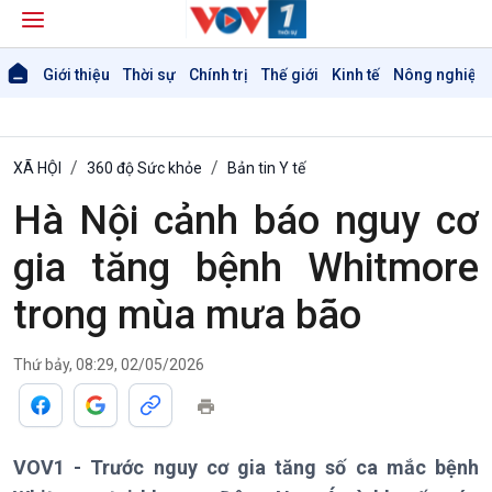
Giới thiệu
Thời sự
Chính trị
Thế giới
Kinh tế
Nông nghiệp 
XÃ HỘI
360 độ Sức khỏe
Bản tin Y tế
Hà Nội cảnh báo nguy cơ
gia tăng bệnh Whitmore
trong mùa mưa bão
Thứ bảy, 08:29, 02/05/2026
VOV1 - Trước nguy cơ gia tăng số ca mắc bệnh