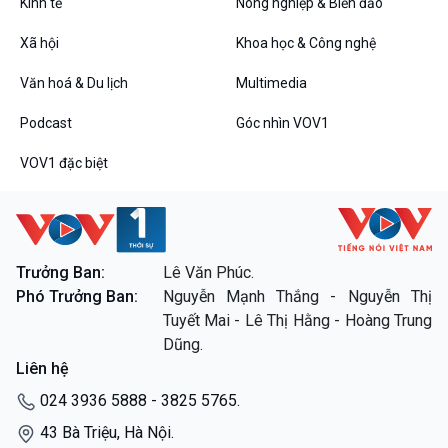
Kinh tế
Nông nghiệp & Biển đảo
VOV1 đặc biệt
Xã hội
Khoa học & Công nghệ
Thanh âm ký sự
Văn hoá & Du lịch
Multimedia
Chân dung cuộc sống
Các chương trình đặc biệt
Podcast
Góc nhìn VOV1
VOV1 đặc biệt
Trưởng Ban:
Lê Văn Phúc.
Phó Trưởng Ban:
Nguyễn Mạnh Thắng - Nguyễn Thị
Tuyết Mai - Lê Thị Hằng - Hoàng Trung
Dũng.
Liên hệ
024 3936 5888 - 3825 5765.
43 Bà Triệu, Hà Nội.