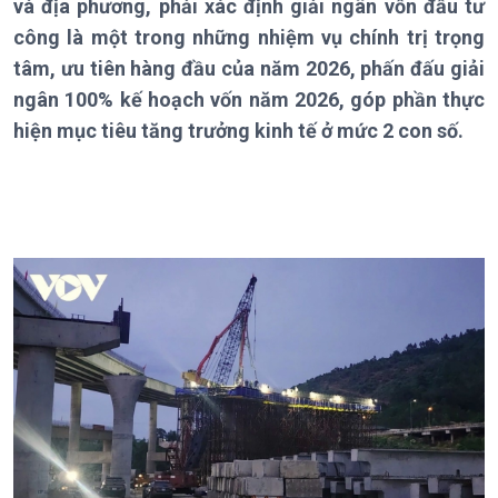
và địa phương, phải xác định giải ngân vốn đầu tư
Theo dòng Thời sự
công là một trong những nhiệm vụ chính trị trọng
tâm, ưu tiên hàng đầu của năm 2026, phấn đấu giải
ngân 100% kế hoạch vốn năm 2026, góp phần thực
hiện mục tiêu tăng trưởng kinh tế ở mức 2 con số.
Chính trị
Thế giới
Tin Chính trị
Tin thế giới
Chính phủ với người dân
Vấn đề quốc tế
Quốc hội với cử tri
Hồ sơ sự kiện quốc tế
Xây dựng đảng
Thế giới & Việt Nam
Đảng trong cuộc sống
Biên cương - Một dải vững
Nhận diện sự thật
bền
Pháp luật và đời sống
Kinh tế
Nông nghiệp & Biển đảo