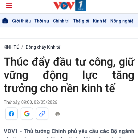
Giới thiệu
Thời sự
Chính trị
Thế giới
Kinh tế
Nông nghiệp 
KINH TẾ
Dòng chảy Kinh tế
Thúc đẩy đầu tư công, giữ
vững động lực tăng
trưởng cho nền kinh tế
Giới thiệu
Thời sự
Thời sự 6h
Thứ bảy, 09:00, 02/05/2026
Thời sự 12h
Thời sự 18h
Thời sự 21h30
Bản tin
VOV1 - Thủ tướng Chính phủ yêu cầu các Bộ ngành
Chuyên mục