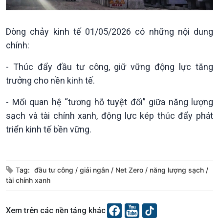
Tin Kinh tế
Tin Nông nghiệp & Biển
Trước giờ mở cửa
đảo
Dòng chảy kinh tế 01/05/2026 có những nội dung
Dòng chảy Kinh tế
Mùa vàng
chính:
Sức sống hàng Việt
Biển đảo Việt Nam
Khởi nghiệp
Tâm tình biên giới và hải
- Thúc đẩy đầu tư công, giữ vững động lực tăng
Tuyên chiến với gian lận
đảo
trưởng cho nền kinh tế.
thương mại
Tìm hiểu biển, đảo Việt
Nam
- Mối quan hệ “tương hỗ tuyệt đối” giữa năng lượng
sạch và tài chính xanh, động lực kép thúc đẩy phát
triển kinh tế bền vững.
Xã hội
Khoa học & Công nghệ
Tin Đời sống & Xã hội
Tin Khoa học & Công nghệ
Tag:
đầu tư công
giải ngân
Net Zero
năng lượng sạch
360 độ Sức khỏe
Kết nối công nghệ
tài chính xanh
Chuyển đổi Xanh
Sống chung với biến đổi
Tài nguyên và Môi trường
khí hậu
Xem trên các nền tảng khác
Chuyên gia của bạn