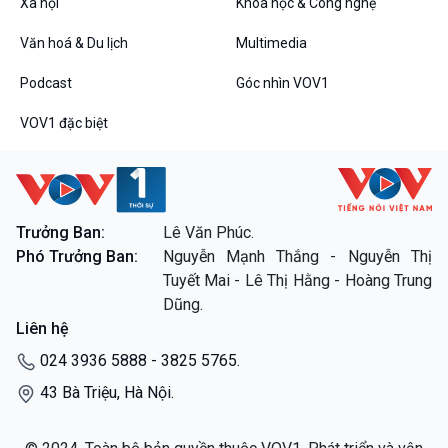
Xã hội
Khoa học & Công nghệ
Câu chuyện thời sự
Dòng chảy sự kiện
Văn hoá & Du lịch
Multimedia
Đối thoại
Diễn đàn chủ nhật
Podcast
Góc nhìn VOV1
Chuyện đêm
VOV1 đặc biệt
VOV1 đặc biệt
Trưởng Ban:
Lê Văn Phúc.
Phó Trưởng Ban:
Nguyễn Mạnh Thắng - Nguyễn Thị
Thanh âm ký sự
Tuyết Mai - Lê Thị Hằng - Hoàng Trung
Chân dung cuộc sống
Dũng.
Các chương trình đặc biệt
Liên hệ
024 3936 5888 - 3825 5765.
43 Bà Triệu, Hà Nội.