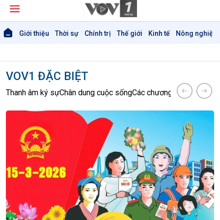
Giới thiệu
Thời sự
Chính trị
Thế giới
Kinh tế
Nông nghiệp 
VOV1 ĐẶC BIỆT
Thanh âm ký sự
Chân dung cuộc sống
Các chương trình đặc biệt