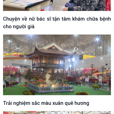
Chuyện về nữ bác sĩ tận tâm khám chữa bệnh
cho người già
Podcast
Góc nhìn VOV1
Bình luận
10 phút Sự kiện - Luận bàn
Câu chuyện thời sự
Dòng chảy sự kiện
Trải nghiệm sắc màu xuân quê hương
Đối thoại