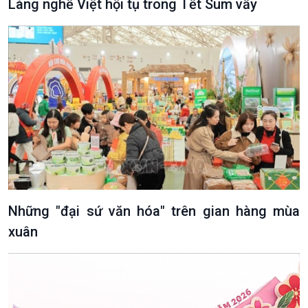
Làng nghề Việt hội tụ trong Tết Sum vầy
Những "đại sứ văn hóa" trên gian hàng mùa
Văn hoá & Du lịch
Multimedia
xuân
Tin Văn hoá & Du lịch
Ảnh
Chát với người nổi tiếng
Video
Câu chuyện Thể thao
Infographic
E-Magazine