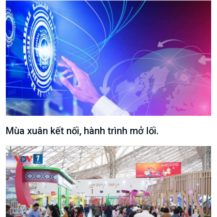
Xã hội
Khoa học & Công nghệ
Mùa xuân kết nối, hành trình mở lối.
Tin Đời sống & Xã hội
Tin Khoa học & Công nghệ
360 độ Sức khỏe
Kết nối công nghệ
Chuyển đổi Xanh
Sống chung với biến đổi
Tài nguyên và Môi trường
khí hậu
Chuyên gia của bạn
Xã hội chuyển động
Bước chân đến trường