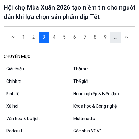
Hội chợ Mùa Xuân 2026 tạo niềm tin cho người
dân khi lựa chọn sản phẩm dịp Tết
‹‹
1
2
3
4
5
6
7
8
9
…
››
CHUYÊN MỤC
Giới thiệu
Thời sự
Chính trị
Thế giới
Kinh tế
Nông nghiệp & Biển đảo
Xã hội
Khoa học & Công nghệ
Văn hoá & Du lịch
Multimedia
Podcast
Góc nhìn VOV1