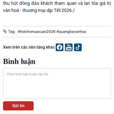
thu hút đông đảo khách tham quan và lan tỏa giá trị
văn hoá - thương mại dịp Tết 2026./.
Văn hoá & Du lịch
Multimedia
Tag:
#hoichomuaxuan2026 #quangbavanhoa
Tin Văn hoá & Du lịch
Ảnh
Chát với người nổi tiếng
Video
Xem trên các nền tảng khác
Câu chuyện Thể thao
Infographic
E-Magazine
Bình luận
Podcast
Góc nhìn VOV1