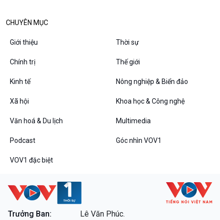
Bình luận
10 phút Sự kiện - Luận bàn
CHUYÊN MỤC
Câu chuyện thời sự
Dòng chảy sự kiện
Giới thiệu
Thời sự
Đối thoại
Diễn đàn chủ nhật
Chính trị
Thế giới
Chuyện đêm
Kinh tế
Nông nghiệp & Biển đảo
Xã hội
Khoa học & Công nghệ
Văn hoá & Du lịch
Multimedia
Podcast
Góc nhìn VOV1
VOV1 đặc biệt
VOV1 đặc biệt
Thanh âm ký sự
Chân dung cuộc sống
Các chương trình đặc biệt
Trưởng Ban:
Lê Văn Phúc.