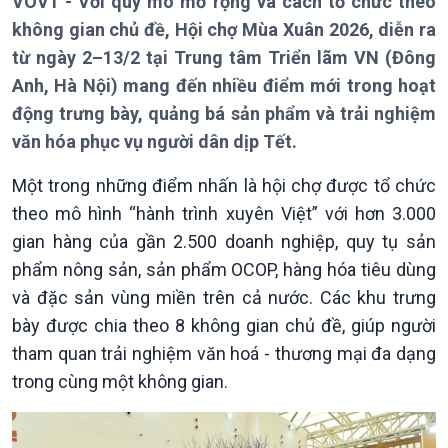
VOV1 - Với quy mô mở rộng và cách tổ chức theo
Thời sự 18h
không gian chủ đề, Hội chợ Mùa Xuân 2026, diễn ra
Thời sự 21h30
Bản tin
từ ngày 2–13/2 tại Trung tâm Triển lãm VN (Đông
Chuyên mục
Anh, Hà Nội) mang đến nhiều điểm mới trong hoạt
Theo dòng Thời sự
động trưng bày, quảng bá sản phẩm và trải nghiệm
văn hóa phục vụ người dân dịp Tết.
Một trong những điểm nhấn là hội chợ được tổ chức
theo mô hình “hành trình xuyên Việt” với hơn 3.000
gian hàng của gần 2.500 doanh nghiệp, quy tụ sản
phẩm nông sản, sản phẩm OCOP, hàng hóa tiêu dùng
và đặc sản vùng miền trên cả nước. Các khu trưng
Chính trị
Thế giới
bày được chia theo 8 không gian chủ đề, giúp người
Tin Chính trị
Tin thế giới
tham quan trải nghiệm văn hoá - thương mại đa dạng
Chính phủ với người dân
Vấn đề quốc tế
trong cùng một không gian.
Quốc hội với cử tri
Hồ sơ sự kiện quốc tế
Xây dựng đảng
Thế giới & Việt Nam
Đảng trong cuộc sống
Biên cương - Một dải vững