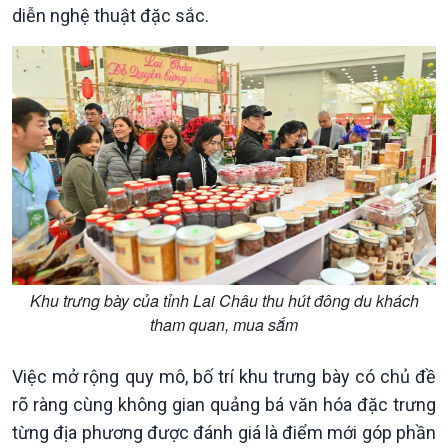
diễn nghệ thuật đặc sắc.
Xã hội
Khoa học & Công nghệ
Tin Đời sống & Xã hội
Tin Khoa học & Công nghệ
360 độ Sức khỏe
Kết nối công nghệ
Chuyển đổi Xanh
Sống chung với biến đổi
Tài nguyên và Môi trường
khí hậu
Khu trưng bày của tỉnh Lai Châu thu hút đông du khách
Chuyên gia của bạn
tham quan, mua sắm
Xã hội chuyển động
Bước chân đến trường
Việc mở rộng quy mô, bố trí khu trưng bày có chủ đề
rõ ràng cùng không gian quảng bá văn hóa đặc trưng
từng địa phương được đánh giá là điểm mới góp phần