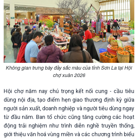
Nhận diện sự thật
bền
Pháp luật và đời sống
Không gian trưng bày đầy sắc màu ​​của tỉnh Sơn La tại Hội
Kinh tế
Nông nghiệp & Biển đảo
chợ xuân 2026
Tin Kinh tế
Tin Nông nghiệp & Biển
Trước giờ mở cửa
đảo
Hội chợ năm nay chú trọng kết nối cung - cầu tiêu
Dòng chảy Kinh tế
Mùa vàng
dùng nội địa, tạo điểm hẹn giao thương định kỳ giữa
Sức sống hàng Việt
Biển đảo Việt Nam
người sản xuất, doanh nghiệp và người tiêu dùng ngay
Khởi nghiệp
Tâm tình biên giới và hải
từ đầu năm. Ban tổ chức cũng tăng cường các hoạt
Tuyên chiến với gian lận
đảo
động trải nghiệm như trình diễn nghề truyền thống,
thương mại
Tìm hiểu biển, đảo Việt
Nam
giới thiệu văn hoá vùng miền và các chương trình biểu