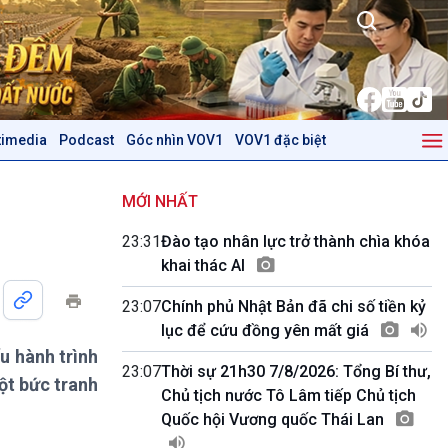
timedia
Podcast
Góc nhìn VOV1
VOV1 đặc biệt
Kinh tế
Nông nghiệp & Biển đảo
Tin Kinh tế
Tin Nông nghiệp & Biển
MỚI NHẤT
Trước giờ mở cửa
đảo
23:31
Đào tạo nhân lực trở thành chìa khóa
Dòng chảy Kinh tế
Mùa vàng
khai thác AI
Sức sống hàng Việt
Biển đảo Việt Nam
Khởi nghiệp
Tâm tình biên giới và hải
23:07
Chính phủ Nhật Bản đã chi số tiền kỷ
Tuyên chiến với gian lận
đảo
lục để cứu đồng yên mất giá
thương mại
Tìm hiểu biển, đảo Việt
u hành trình
Nam
23:07
Thời sự 21h30 7/8/2026: Tổng Bí thư,
ột bức tranh
Chủ tịch nước Tô Lâm tiếp Chủ tịch
Podcast
Góc nhìn VOV1
Quốc hội Vương quốc Thái Lan
Bình luận