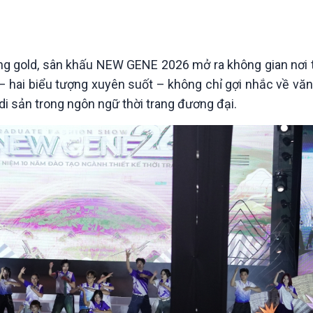
Chát với người nổi tiếng
Video
Câu chuyện Thể thao
Infographic
E-Magazine
 gold, sân khấu NEW GENE 2026 mở ra không gian nơi 
g – hai biểu tượng xuyên suốt – không chỉ gợi nhắc về vă
ĩa di sản trong ngôn ngữ thời trang đương đại.