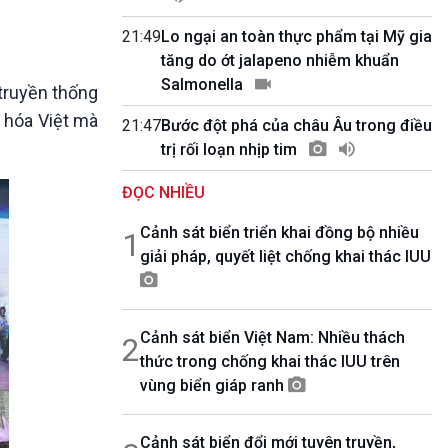
10 phút Sự kiện - Luận bàn
Câu chuyện thời sự
21:49
Lo ngại an toàn thực phẩm tại Mỹ gia
Dòng chảy sự kiện
tăng do ớt jalapeno nhiễm khuẩn
Đối thoại
Salmonella
truyền thống
Diễn đàn chủ nhật
n hóa Việt mà
21:47
Bước đột phá của châu Âu trong điều
Chuyện đêm
trị rối loạn nhịp tim
ĐỌC NHIỀU
Cảnh sát biển triển khai đồng bộ nhiều
1
giải pháp, quyết liệt chống khai thác IUU
Cảnh sát biển Việt Nam: Nhiều thách
2
thức trong chống khai thác IUU trên
vùng biển giáp ranh
Cảnh sát biển đổi mới tuyên truyền,