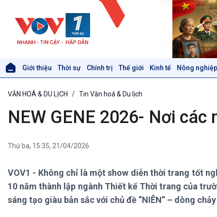
Giới thiệu
Thời sự
Chính trị
Thế giới
Kinh tế
Nông nghiệp
Giới thiệu
Thời sự
VĂN HOÁ & DU LỊCH
Tin Văn hoá & Du lịch
Thời sự 6h
Thời sự 12h
NEW GENE 2026- Nơi các nh
Thời sự 18h
Thời sự 21h30
Bản tin
Thứ ba, 15:35, 21/04/2026
Chuyên mục
Theo dòng Thời sự
VOV1 - Không chỉ là một show diễn thời trang tốt n
10 năm thành lập ngành Thiết kế Thời trang của trư
Xã hội
Khoa học & Công nghệ
sáng tạo giàu bản sắc với chủ đề “NIÊN” – dòng chảy 
Tin Đời sống & Xã hội
Tin Khoa học & Công nghệ