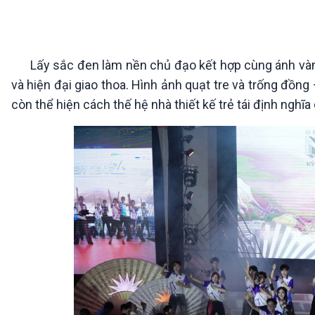
360 độ Sức khỏe
Kết nối công nghệ
Chuyển đổi Xanh
Sống chung với biến đổi
Tài nguyên và Môi trường
khí hậu
Chuyên gia của bạn
Lấy sắc đen làm nền chủ đạo kết hợp cùng ánh vàng
Xã hội chuyển động
và hiện đại giao thoa. Hình ảnh quạt tre và trống đồn
Bước chân đến trường
còn thể hiện cách thế hệ nhà thiết kế trẻ tái định ngh
VOV1 đặc biệt
Thanh âm ký sự
Chân dung cuộc sống
Các chương trình đặc biệt