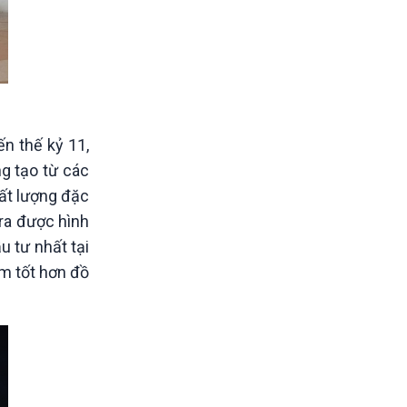
n thế kỷ 11,
g tạo từ các
hất lượng đặc
 ra được hình
u tư nhất tại
àm tốt hơn đồ