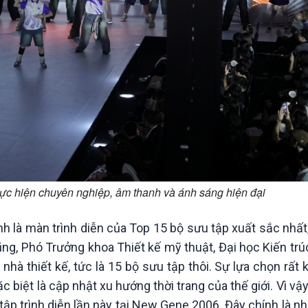
c hiện chuyên nghiệp, âm thanh và ánh sáng hiện đại
là màn trình diễn của Top 15 bộ sưu tập xuất sắc nhất
ũng, Phó Trưởng khoa Thiết kế mỹ thuật, Đại học Kiến tr
hà thiết kế, tức là 15 bộ sưu tập thôi. Sự lựa chọn rất 
iệt là cập nhật xu hướng thời trang của thế giới. Vì vậy,
ập trình diễn lần này tại New Gene 2006. Đây chính là 