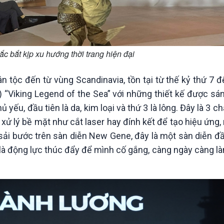
ắc bắt kịp xu hướng thời trang hiện đại
ộc đến từ vùng Scandinavia, tồn tại từ thế kỷ thứ 7 đế
Viking Legend of the Sea” với những thiết kế được sán
yếu, đầu tiên là da, kim loại và thứ 3 là lông. Đây là 3 c
xử lý bề mặt như cắt laser hay đính kết để tạo hiệu ứng,
ải bước trên sàn diễn New Gene, đây là một sàn diễn đầ
 là động lực thúc đẩy để mình cố gắng, càng ngày càng l