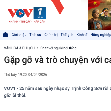
Giới thiệu
Thời sự
Chính trị
Thế giới
Kinh tế
Nông nghiệp
Giới thiệu
Thời sự
VĂN HOÁ & DU LỊCH
Chat với người nổi tiếng
Thời sự 6h
Thời sự 12h
Gặp gỡ và trò chuyện với 
Thời sự 18h
Thời sự 21h30
Bản tin
Thứ bảy, 19:20, 04/04/2026
Chuyên mục
Theo dòng Thời sự
VOV1 - 25 năm sau ngày nhạc sỹ Trịnh Công Sơn rời c
giờ lỗi thời.
Xã hội
Khoa học & Công nghệ
Tin Đời sống & Xã hội
Tin Khoa học & Công nghệ