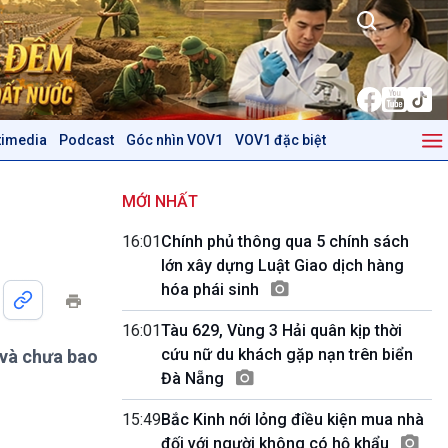
timedia
Podcast
Góc nhìn VOV1
VOV1 đặc biệt
Kinh tế
Nông nghiệp & Biển đảo
Tin Kinh tế
Tin Nông nghiệp & Biển
MỚI NHẤT
Trước giờ mở cửa
đảo
16:01
Chính phủ thông qua 5 chính sách
Dòng chảy Kinh tế
Mùa vàng
lớn xây dựng Luật Giao dịch hàng
Sức sống hàng Việt
Biển đảo Việt Nam
hóa phái sinh
Khởi nghiệp
Tâm tình biên giới và hải
Tuyên chiến với gian lận
đảo
16:01
Tàu 629, Vùng 3 Hải quân kịp thời
thương mại
Tìm hiểu biển, đảo Việt
cứu nữ du khách gặp nạn trên biển
 và chưa bao
Nam
Đà Nẵng
Podcast
Góc nhìn VOV1
15:49
Bắc Kinh nới lỏng điều kiện mua nhà
Bình luận
đối với người không có hộ khẩu