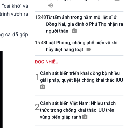
10 phút Sự kiện - Luận bàn
“cái khó” và
Câu chuyện thời sự
trình vươn ra
Dòng chảy sự kiện
15:48
Từ tấm ảnh trong hầm mộ liệt sĩ ở
Đối thoại
Đồng Nai, gia đình ở Phú Thọ nhận ra
Diễn đàn chủ nhật
người thân
ọng ca đã góp
Chuyện đêm
15:48
Luật Phòng, chống phổ biến vũ khí
hủy diệt hàng loạt
ĐỌC NHIỀU
Cảnh sát biển triển khai đồng bộ nhiều
1
giải pháp, quyết liệt chống khai thác IUU
Cảnh sát biển Việt Nam: Nhiều thách
2
thức trong chống khai thác IUU trên
vùng biển giáp ranh