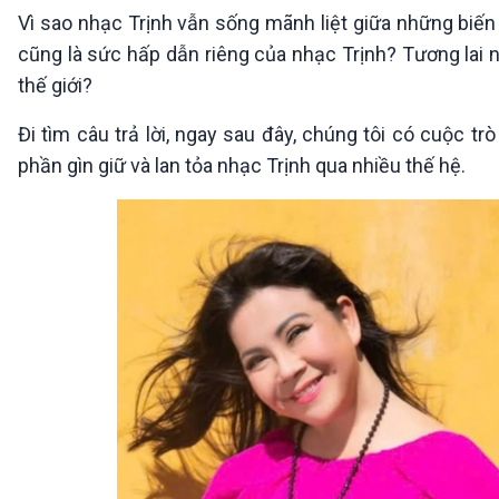
360 độ Sức khỏe
Kết nối công nghệ
Vì sao nhạc Trịnh vẫn sống mãnh liệt giữa những biến
Chuyển đổi Xanh
Sống chung với biến đổi
cũng là sức hấp dẫn riêng của nhạc Trịnh? Tương lai n
Tài nguyên và Môi trường
khí hậu
thế giới?
Chuyên gia của bạn
Xã hội chuyển động
Đi tìm câu trả lời, ngay sau đây, chúng tôi có cuộc t
Bước chân đến trường
phần gìn giữ và lan tỏa nhạc Trịnh qua nhiều thế hệ.
VOV1 đặc biệt
Thanh âm ký sự
Chân dung cuộc sống
Các chương trình đặc biệt