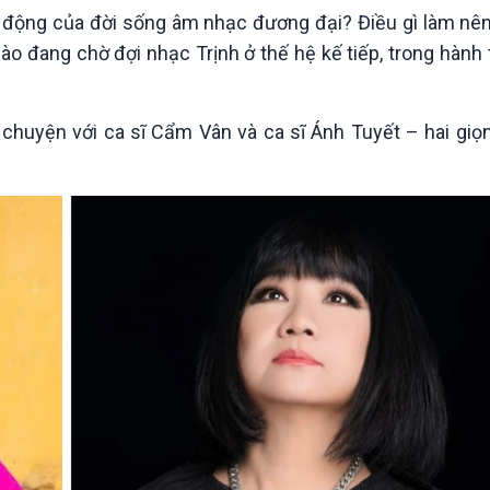
Chát với người nổi tiếng
Video
 động của đời sống âm nhạc đương đại? Điều gì làm nên 
Câu chuyện Thể thao
Infographic
ào đang chờ đợi nhạc Trịnh ở thế hệ kế tiếp, trong hành 
E-Magazine
rò chuyện với ca sĩ Cẩm Vân và ca sĩ Ánh Tuyết – hai gi