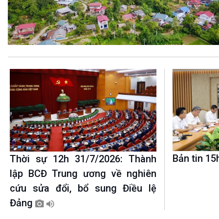
360 độ Sức khỏe
Kết nối công nghệ
Chuyển đổi Xanh
Sống chung với biến đổi
Tài nguyên và Môi trường
khí hậu
Chuyên gia của bạn
Xã hội chuyển động
Bước chân đến trường
VOV1 đặc biệt
Thanh âm ký sự
Chân dung cuộc sống
Các chương trình đặc biệt
Bản tin 1
Thời sự 12h 31/7/2026: Thành
lập BCĐ Trung ương về nghiên
cứu sửa đổi, bổ sung Điều lệ
Đảng