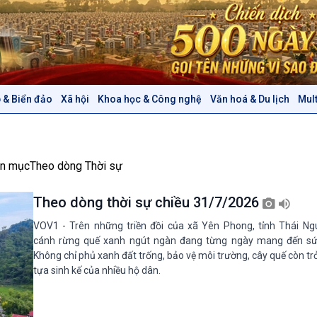
 & Biển đảo
Xã hội
Khoa học & Công nghệ
Văn hoá & Du lịch
Mul
Chính trị
Thế giới
Tin Chính trị
Tin thế giới
Chính phủ với người dân
Vấn đề quốc tế
n mục
Theo dòng Thời sự
Quốc hội với cử tri
Hồ sơ sự kiện quốc tế
Xây dựng đảng
Thế giới & Việt Nam
Theo dòng thời sự chiều 31/7/2026
Đảng trong cuộc sống
Biên cương - Một dải vững
Nhận diện sự thật
bền
VOV1 - Trên những triền đồi của xã Yên Phong, tỉnh Thái N
cánh rừng quế xanh ngút ngàn đang từng ngày mang đến sứ
Pháp luật và đời sống
Không chỉ phủ xanh đất trống, bảo vệ môi trường, cây quế còn t
tựa sinh kế của nhiều hộ dân.
Văn hoá & Du lịch
Multimedia
Tin Văn hoá & Du lịch
Ảnh