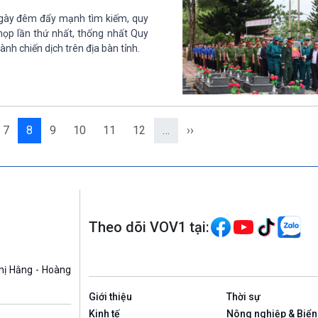
 ngày đêm đẩy mạnh tìm kiếm, quy
n họp lần thứ nhất, thống nhất Quy
nh chiến dịch trên địa bàn tỉnh.
7
8
9
10
11
12
…
››
Theo dõi VOV1 tại:
hị Hằng - Hoàng
Giới thiệu
Thời sự
Kinh tế
Nông nghiệp & Biển