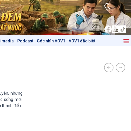
timedia
Podcast
Góc nhìn VOV1
VOV1 đặc biệt
Kinh tế
Nông nghiệp & Biển đảo
Tin Kinh tế
Tin Nông nghiệp & Biển
Trước giờ mở cửa
đảo
Dòng chảy Kinh tế
Mùa vàng
Sức sống hàng Việt
Biển đảo Việt Nam
Khởi nghiệp
Tâm tình biên giới và hải
Tuyên chiến với gian lận
đảo
guyên, những
c sống mới.
thương mại
Tìm hiểu biển, đảo Việt
rở thành điểm
Nam
Podcast
Góc nhìn VOV1
Bình luận