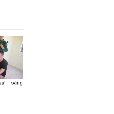
10 phút Sự kiện - Luận bàn
Câu chuyện thời sự
Dòng chảy sự kiện
Đối thoại
Diễn đàn chủ nhật
Chuyện đêm
sự sáng