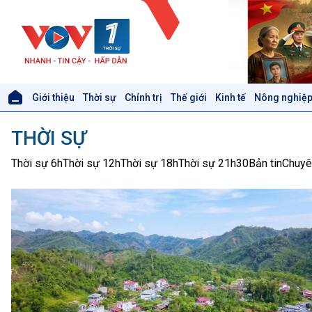
Giới thiệu
Thời sự
Chính trị
Thế giới
Kinh tế
Nông nghiệp
Giới thiệu
Thời sự
THỜI SỰ
Thời sự 6h
Thời sự 12h
Thời sự 6h
Thời sự 12h
Thời sự 18h
Thời sự 21h30
Bản tin
Chuyê
Thời sự 18h
Thời sự 21h30
Bản tin
Chuyên mục
Theo dòng Thời sự
Xã hội
Khoa học & Công nghệ
Tin Đời sống & Xã hội
Tin Khoa học & Công nghệ