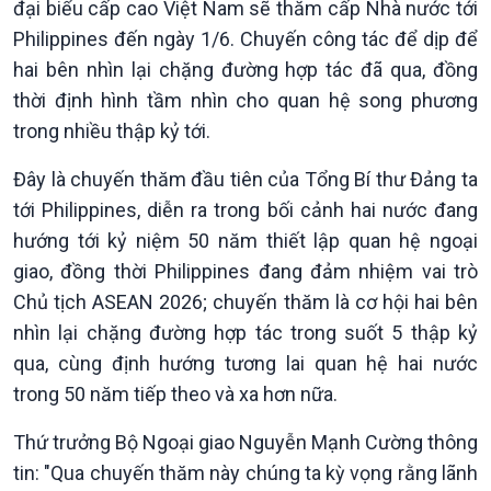
đại biểu cấp cao Việt Nam sẽ thăm cấp Nhà nước tới
Philippines đến ngày 1/6. Chuyến công tác để dịp để
hai bên nhìn lại chặng đường hợp tác đã qua, đồng
thời định hình tầm nhìn cho quan hệ song phương
trong nhiều thập kỷ tới.
Đây là chuyến thăm đầu tiên của Tổng Bí thư Đảng ta
tới Philippines, diễn ra trong bối cảnh hai nước đang
hướng tới kỷ niệm 50 năm thiết lập quan hệ ngoại
Chính trị
Thế giới
giao, đồng thời Philippines đang đảm nhiệm vai trò
Tin Chính trị
Tin thế giới
Chủ tịch ASEAN 2026; chuyến thăm là cơ hội hai bên
Chính phủ với người dân
Vấn đề quốc tế
Quốc hội với cử tri
Hồ sơ sự kiện quốc tế
nhìn lại chặng đường hợp tác trong suốt 5 thập kỷ
Xây dựng đảng
Thế giới & Việt Nam
qua, cùng định hướng tương lai quan hệ hai nước
Đảng trong cuộc sống
Biên cương - Một dải vững
trong 50 năm tiếp theo và xa hơn nữa.
Nhận diện sự thật
bền
Pháp luật và đời sống
Thứ trưởng Bộ Ngoại giao Nguyễn Mạnh Cường thông
tin: "Qua chuyến thăm này chúng ta kỳ vọng rằng lãnh