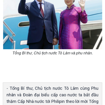
Xã hội
Khoa học & Công nghệ
Tin Đời sống & Xã hội
Tin Khoa học & Công nghệ
360 độ Sức khỏe
Kết nối công nghệ
Chuyển đổi Xanh
Sống chung với biến đổi
Tài nguyên và Môi trường
khí hậu
Chuyên gia của bạn
Xã hội chuyển động
Bước chân đến trường
Tổng Bí thư, Chủ tịch nước Tô Lâm và phu nhân.
- Tổng Bí thư, Chủ tịch nước Tô Lâm cùng Phu
nhân và Đoàn đại biểu cấp cao nước ta bắt đầu
thăm Cấp Nhà nước tới Philipin theo lời mời Tổng