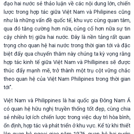
đạo hai nước sẻ thảo luận về các nội dung lớn, chiến
lược trong hợp tác giữa Việt Nam và Philipines cũng
như là những vấn đề quốc tế, khu vực cùng quan tâm,
qua đó tăng cường hơn nữa, củng cố hơn nữa sự tin
cậy chính trị giữa hai nước. Đây là nền tảng rất quan
trọng cho quan hệ hai nước trong thời gian tới và đặc
biệt đấy qua chuyến thăm này chúng ta kỳ vọng rằng
hợp tác kinh tế giữa Việt Nam và Phillipines sẽ được
thúc đẩy mạnh mẽ, trở thành một trụ cột vững chắc
theo quan hệ của Việt Nam Philipines trong thời gian
tới".
Kinh tế
Nông nghiệp & Biển đảo
Việt Nam và Philippines là hai quốc gia Đông Nam Á
có quan hệ hữu nghị truyền thống tốt đẹp, cùng chia
Tin Kinh tế
Tin Nông nghiệp & Biển
Trước giờ mở cửa
đảo
sẻ nhiều lợi ích chiến lược trong việc duy trì hòa bình,
Dòng chảy Kinh tế
Mùa vàng
ổn định, hợp tác và phát triển ở khu vực. Kể từ khi thiết
Sức sống hàng Việt
Biển đảo Việt Nam
lập quan hệ ngoại giao năm 1976, quan hệ hai nước