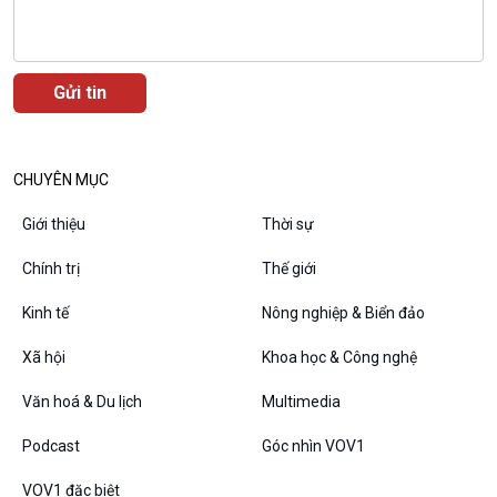
CHUYÊN MỤC
Giới thiệu
Thời sự
Chính trị
Thế giới
Kinh tế
Nông nghiệp & Biển đảo
VOV1 đặc biệt
Thanh âm ký sự
Xã hội
Khoa học & Công nghệ
Chân dung cuộc sống
Các chương trình đặc biệt
Văn hoá & Du lịch
Multimedia
Podcast
Góc nhìn VOV1
VOV1 đặc biệt