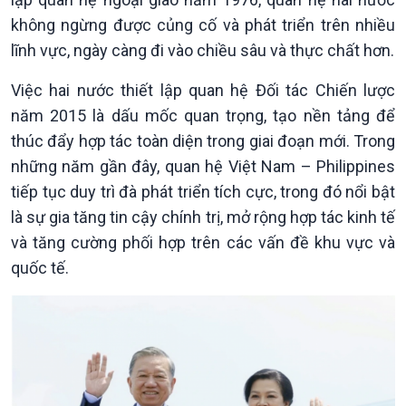
Khởi nghiệp
Tâm tình biên giới và hải
không ngừng được củng cố và phát triển trên nhiều
Tuyên chiến với gian lận
đảo
lĩnh vực, ngày càng đi vào chiều sâu và thực chất hơn.
thương mại
Tìm hiểu biển, đảo Việt
Nam
Việc hai nước thiết lập quan hệ Đối tác Chiến lược
năm 2015 là dấu mốc quan trọng, tạo nền tảng để
thúc đẩy hợp tác toàn diện trong giai đoạn mới. Trong
những năm gần đây, quan hệ Việt Nam – Philippines
tiếp tục duy trì đà phát triển tích cực, trong đó nổi bật
là sự gia tăng tin cậy chính trị, mở rộng hợp tác kinh tế
và tăng cường phối hợp trên các vấn đề khu vực và
quốc tế.