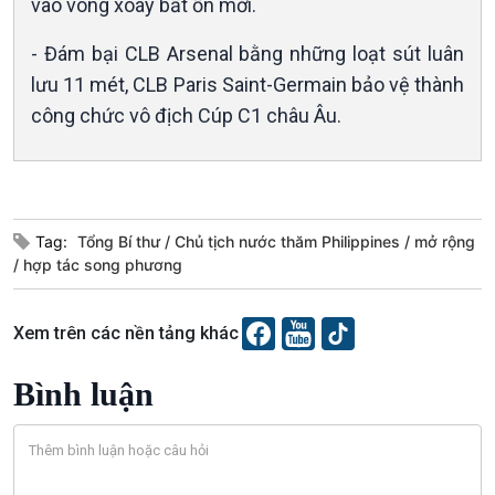
vào vòng xoáy bất ổn mới.
- Đám bại CLB Arsenal bằng những loạt sút luân
lưu 11 mét, CLB Paris Saint-Germain bảo vệ thành
công chức vô địch Cúp C1 châu Âu.
Podcast
Góc nhìn VOV1
Bình luận
Tag:
Tổng Bí thư
Chủ tịch nước thăm Philippines
mở rộng
10 phút Sự kiện - Luận bàn
hợp tác song phương
Câu chuyện thời sự
Dòng chảy sự kiện
Đối thoại
Xem trên các nền tảng khác
Diễn đàn chủ nhật
Chuyện đêm
Bình luận