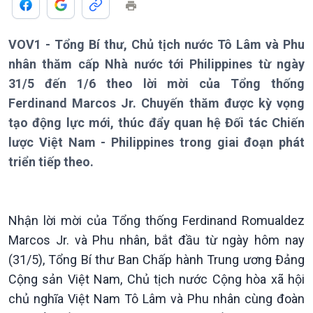
VOV1 - Tổng Bí thư, Chủ tịch nước Tô Lâm và Phu
nhân thăm cấp Nhà nước tới Philippines từ ngày
Giới thiệu
Thời sự
31/5 đến 1/6 theo lời mời của Tổng thống
Thời sự 6h
Ferdinand Marcos Jr. Chuyến thăm được kỳ vọng
Thời sự 12h
tạo động lực mới, thúc đẩy quan hệ Đối tác Chiến
Thời sự 18h
lược Việt Nam - Philippines trong giai đoạn phát
Thời sự 21h30
triển tiếp theo.
Bản tin
Chuyên mục
Theo dòng Thời sự
Nhận lời mời của Tổng thống Ferdinand Romualdez
Marcos Jr. và Phu nhân, bắt đầu từ ngày hôm nay
(31/5), Tổng Bí thư Ban Chấp hành Trung ương Đảng
Cộng sản Việt Nam, Chủ tịch nước Cộng hòa xã hội
chủ nghĩa Việt Nam Tô Lâm và Phu nhân cùng đoàn