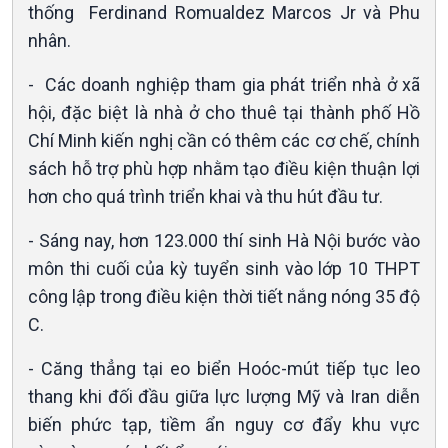
thống Ferdinand Romualdez Marcos Jr và Phu
nhân.
- Các doanh nghiệp tham gia phát triển nhà ở xã
hội, đặc biệt là nhà ở cho thuê tại thành phố Hồ
Văn hoá & Du lịch
Multimedia
Chí Minh kiến nghị cần có thêm các cơ chế, chính
Tin Văn hoá & Du lịch
Ảnh
sách hỗ trợ phù hợp nhằm tạo điều kiện thuận lợi
Chát với người nổi tiếng
Video
hơn cho quá trình triển khai và thu hút đầu tư.
Câu chuyện Thể thao
Infographic
E-Magazine
- Sáng nay, hơn 123.000 thí sinh Hà Nội bước vào
môn thi cuối của kỳ tuyển sinh vào lớp 10 THPT
công lập trong điều kiện thời tiết nắng nóng 35 độ
C.
- Căng thẳng tại eo biển Hoóc-mút tiếp tục leo
thang khi đối đầu giữa lực lượng Mỹ và Iran diễn
biến phức tạp, tiềm ẩn nguy cơ đẩy khu vực