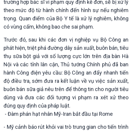
360 độ Sức khỏe
Kết nối công nghệ
trường hợp bác sĩ vi phạm quy định kê đơn, sẽ bị xử lý
Chuyển đổi Xanh
Sống chung với biến đổi
theo mức độ từ hành chính đến hình sự nếu nghiêm
Tài nguyên và Môi trường
khí hậu
trọng. Quan điểm của Bộ Y tế là xử lý nghiêm, không
Chuyên gia của bạn
có vùng cấm, không bao che sai phạm.
Xã hội chuyển động
Bước chân đến trường
Trước đó, sau khi các đơn vị nghiệp vụ Bộ Công an
phát hiện, triệt phá đường dây sản xuất, buôn bán, tiêu
thụ sữa bột giả với số lượng cực lớn trên địa bàn Hà
Nội và các tỉnh lân cận, Thủ tướng Chính phủ đã ban
hành Công điện yêu cầu: Bộ Công an đẩy nhanh tiến
độ điều tra, sớm đưa ra kết luận về vụ việc sản xuất,
buôn bán sữa giả nêu trên để thông tin cho người tiêu
dùng và đưa các đối tượng vi phạm ra xét xử theo
đúng quy định của pháp luật.
Văn hoá & Du lịch
Multimedia
- Đàm phán hạt nhân Mỹ-Iran bắt đầu tại Rome
Tin Văn hoá & Du lịch
Ảnh
- Mỹ cảnh báo rút khỏi vai trò trung gian cho tiến trình
Chát với người nổi tiếng
Video