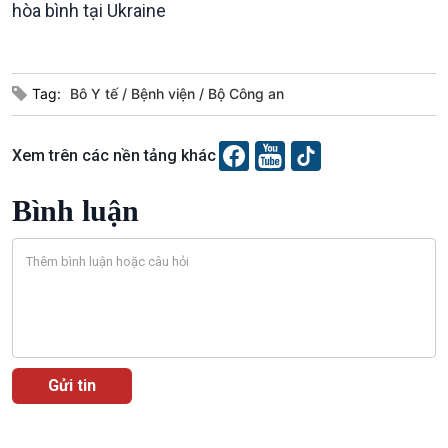
Câu chuyện Thể thao
Infographic
hòa bình tại Ukraine
E-Magazine
Tag:
Bô Y tế
Bệnh viện
Bộ Công an
Xem trên các nền tảng khác
Bình luận
Podcast
Góc nhìn VOV1
Bình luận
10 phút Sự kiện - Luận bàn
Câu chuyện thời sự
Dòng chảy sự kiện
Đối thoại
Diễn đàn chủ nhật