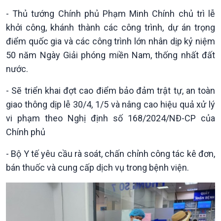
Chính phủ với người dân
Vấn đề quốc tế
- Thủ tướng Chính phủ Phạm Minh Chính chủ trì lễ
Quốc hội với cử tri
Hồ sơ sự kiện quốc tế
khởi công, khánh thành các công trình, dự án trọng
Xây dựng đảng
Thế giới & Việt Nam
điểm quốc gia và các công trình lớn nhân dịp kỷ niệm
Đảng trong cuộc sống
Biên cương - Một dải vững
50 năm Ngày Giải phóng miền Nam, thống nhất đất
Nhận diện sự thật
bền
Pháp luật và đời sống
nước.
- Sẽ triển khai đợt cao điểm bảo đảm trật tự, an toàn
giao thông dịp lễ 30/4, 1/5 và nâng cao hiệu quả xử lý
vi phạm theo Nghị định số 168/2024/NĐ-CP của
Chính phủ
- Bộ Y tế yêu cầu rà soát, chấn chỉnh công tác kê đơn,
bán thuốc và cung cấp dịch vụ trong bệnh viện.
Kinh tế
Nông nghiệp & Biển đảo
Tin Kinh tế
Tin Nông nghiệp & Biển
Trước giờ mở cửa
đảo