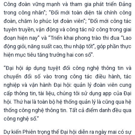
Công đoàn vững mạnh và tham gia phát triển Đảng
trong công nhân”; “Đổi mới toàn diện tài chính công
đoàn, chăm lo phúc lợi đoàn viên”; “Đổi mới công tác
tuyên truyền, vận động và công tác nữ công trong giai
đoạn hiện nay” và “Triển khai phong trào thi đua “Lao
động giỏi, năng suất cao, thu nhập tốt”, góp phần thực
hiện mục tiêu tăng trưởng hai con số”.
Kinh tế
Nông nghiệp & Biển đảo
“Đại hội áp dụng tuyệt đối công nghệ thông tin và
Tin Kinh tế
Tin Nông nghiệp & Biển
chuyển đổi số vào trong công tác điều hành, tác
Trước giờ mở cửa
đảo
nghiệp và vận hành Đại hội: quản lý đoàn viên cung
Dòng chảy Kinh tế
Mùa vàng
cấp thông tin, tài liệu, chúng tôi sử dụng app của Đại
Sức sống hàng Việt
Biển đảo Việt Nam
hội. Thứ hai là toàn bộ hệ thống quản lý là cũng qua hệ
Khởi nghiệp
Tâm tình biên giới và hải
thống công nghệ thông tin. Tất cả điểm danh đều qua
Tuyên chiến với gian lận
đảo
công nghệ số.”
thương mại
Tìm hiểu biển, đảo Việt
Nam
Dự kiến Phiên trọng thể Đại hội diễn ra ngày mai có sự