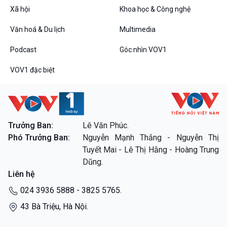
VOV1 đặc biệt
Xã hội
Khoa học & Công nghệ
Thanh âm ký sự
Văn hoá & Du lịch
Multimedia
Chân dung cuộc sống
Các chương trình đặc biệt
Podcast
Góc nhìn VOV1
VOV1 đặc biệt
Trưởng Ban:
Lê Văn Phúc.
Phó Trưởng Ban:
Nguyễn Mạnh Thắng - Nguyễn Thị
Tuyết Mai - Lê Thị Hằng - Hoàng Trung
Dũng.
Liên hệ
024 3936 5888 - 3825 5765.
43 Bà Triệu, Hà Nội.