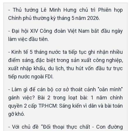
Xã hội chuyển động
- Thủ tướng Lê Minh Hưng chủ trì Phiên họp
Bước chân đến trường
Chính phủ thường kỳ tháng 5 năm 2026.
- Đại hội XIV Công đoàn Việt Nam bắt đầu ngày
làm việc đầu tiên.
- Kinh tế 5 tháng nước ta tiếp tục ghi nhận nhiều
điểm sáng, đặc biệt trong sản xuất công nghiệp,
xuất nhập khẩu, du lịch, thu hút vốn đầu tư trực
tiếp nước ngoài FDI.
- Làm gì để cán bộ cơ sở thoát cảnh "oằn mình"
gánh việc? Bài 2 trong loạt bài: 1 năm chính
quyền 2 cấp TP.HCM: Sáng kiến vì dân và bài toán
gỡ khó.
Văn hoá & Du lịch
Multimedia
Tin Văn hoá & Du lịch
Ảnh
- Với chủ đề “Đối thoại thực chất - Con đường
Chát với người nổi tiếng
Video