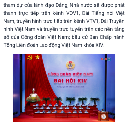
tham dự của lãnh đạo Đảng, Nhà nước sẽ được phát
thanh trực tiếp trên kênh VOV1, Đài Tiếng nói Việt
Nam, truyền hình trực tiếp trên kênh VTV1, Đài Truyền
hình Việt Nam và truyền trực tuyến trên các nền tảng
số của Công đoàn Việt Nam; bầu cử Ban Chấp hành
Tổng Liên đoàn Lao động Việt Nam khóa XIV.
Xã hội
Khoa học & Công nghệ
Tin Đời sống & Xã hội
Tin Khoa học & Công nghệ
360 độ Sức khỏe
Kết nối công nghệ
Chuyển đổi Xanh
Sống chung với biến đổi
Tài nguyên và Môi trường
khí hậu
Chuyên gia của bạn