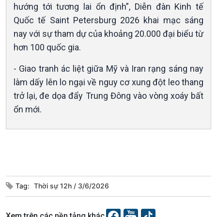
hướng tới tương lai ổn định”, Diễn đàn Kinh tế
Câu chuyện Thể thao
Infographic
Quốc tế Saint Petersburg 2026 khai mạc sáng
E-Magazine
nay với sự tham dự của khoảng 20.000 đại biểu từ
hơn 100 quốc gia.
- Giao tranh ác liệt giữa Mỹ và Iran rạng sáng nay
làm dấy lên lo ngại về nguy cơ xung đột leo thang
trở lại, đe dọa đẩy Trung Đông vào vòng xoáy bất
ổn mới.
Tag:
Thời sự 12h
3/6/2026
Podcast
Góc nhìn VOV1
Bình luận
Xem trên các nền tảng khác
10 phút Sự kiện - Luận bàn