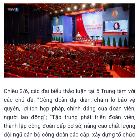
Chính trị
Thế giới
Tin Chính trị
Tin thế giới
Chính phủ với người dân
Vấn đề quốc tế
Quốc hội với cử tri
Hồ sơ sự kiện quốc tế
Xây dựng đảng
Thế giới & Việt Nam
Đảng trong cuộc sống
Biên cương - Một dải vững
Chiều 3/6, các đại biểu thảo luận tại 5 Trung tâm với
Nhận diện sự thật
bền
Pháp luật và đời sống
các chủ đề: “Công đoàn đại diện, chăm lo bảo vệ
quyền, lợi ích hợp pháp, chính đáng của đoàn viên,
người lao động”; “Tập trung phát triển đoàn viên,
thành lập công đoàn cấp cơ sở; nâng cao chất lượng
đội ngũ cán bộ công đoàn các cấp; xây dựng tổ chức