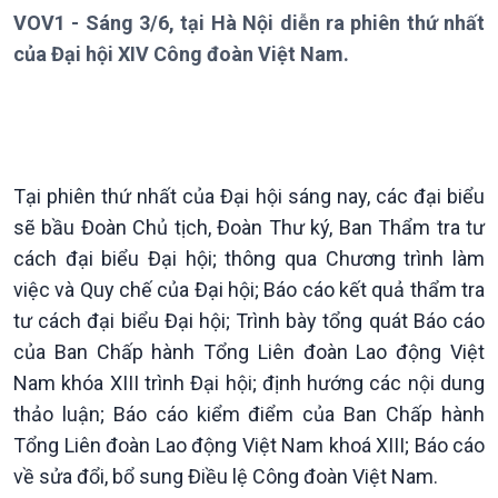
VOV1 - Sáng 3/6, tại Hà Nội diễn ra phiên thứ nhất
của Đại hội XIV Công đoàn Việt Nam.
Giới thiệu
Thời sự
Thời sự 6h
Thời sự 12h
Thời sự 18h
Thời sự 21h30
Tại phiên thứ nhất của Đại hội sáng nay, các đại biểu
Bản tin
sẽ bầu Đoàn Chủ tịch, Đoàn Thư ký, Ban Thẩm tra tư
Chuyên mục
cách đại biểu Đại hội; thông qua Chương trình làm
Theo dòng Thời sự
việc và Quy chế của Đại hội; Báo cáo kết quả thẩm tra
tư cách đại biểu Đại hội; Trình bày tổng quát Báo cáo
của Ban Chấp hành Tổng Liên đoàn Lao động Việt
Nam khóa XIII trình Đại hội; định hướng các nội dung
thảo luận; Báo cáo kiểm điểm của Ban Chấp hành
Tổng Liên đoàn Lao động Việt Nam khoá XIII; Báo cáo
về sửa đổi, bổ sung Điều lệ Công đoàn Việt Nam.