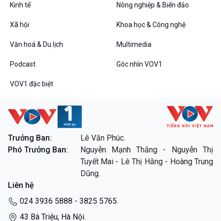
E-Magazine
Kinh tế
Nông nghiệp & Biển đảo
Xã hội
Khoa học & Công nghệ
Podcast
Góc nhìn VOV1
Văn hoá & Du lịch
Multimedia
Bình luận
Podcast
Góc nhìn VOV1
10 phút Sự kiện - Luận bàn
Câu chuyện thời sự
VOV1 đặc biệt
Dòng chảy sự kiện
Đối thoại
Diễn đàn chủ nhật
Chuyện đêm
Trưởng Ban:
Lê Văn Phúc.
Phó Trưởng Ban:
Nguyễn Mạnh Thắng - Nguyễn Thị
VOV1 đặc biệt
Tuyết Mai - Lê Thị Hằng - Hoàng Trung
Dũng.
Thanh âm ký sự
Liên hệ
Chân dung cuộc sống
Các chương trình đặc biệt
024 3936 5888 - 3825 5765.
43 Bà Triệu, Hà Nội.