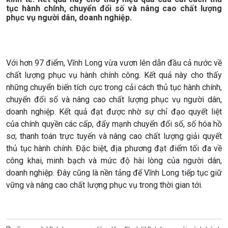
tục hành chính, chuyển đổi số và nâng cao chất lượng
phục vụ người dân, doanh nghiệp.
Chính trị
Thế giới
Tin Chính trị
Tin thế giới
Chính phủ với người dân
Vấn đề quốc tế
Quốc hội với cử tri
Hồ sơ sự kiện quốc tế
Với hơn 97 điểm, Vĩnh Long vừa vươn lên dẫn đầu cả nước về
Xây dựng đảng
Thế giới & Việt Nam
chất lượng phục vụ hành chính công. Kết quả này cho thấy
Đảng trong cuộc sống
Biên cương - Một dải vững
những chuyển biến tích cực trong cải cách thủ tục hành chính,
Nhận diện sự thật
bền
chuyển đổi số và nâng cao chất lượng phục vụ người dân,
Pháp luật và đời sống
doanh nghiệp. Kết quả đạt được nhờ sự chỉ đạo quyết liệt
của chính quyền các cấp, đẩy mạnh chuyển đổi số, số hóa hồ
sơ, thanh toán trực tuyến và nâng cao chất lượng giải quyết
Kinh tế
Nông nghiệp & Biển đảo
thủ tục hành chính. Đặc biệt, địa phương đạt điểm tối đa về
công khai, minh bạch và mức độ hài lòng của người dân,
Tin Kinh tế
Tin Nông nghiệp & Biển
doanh nghiệp. Đây cũng là nền tảng để Vĩnh Long tiếp tục giữ
Trước giờ mở cửa
đảo
vững và nâng cao chất lượng phục vụ trong thời gian tới.
Dòng chảy Kinh tế
Mùa vàng
Sức sống hàng Việt
Biển đảo Việt Nam
Khởi nghiệp
Tâm tình biên giới và hải
Tuyên chiến với gian lận
đảo