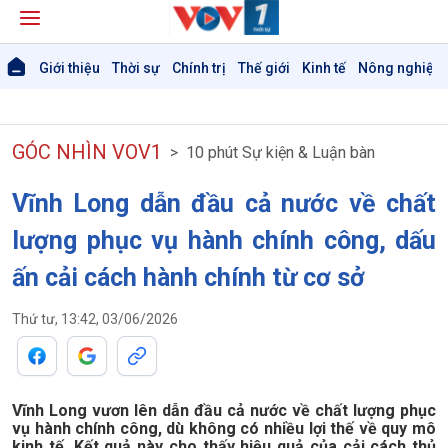
Giới thiệu
Thời sự
Chính trị
Thế giới
Kinh tế
Nông nghiệp 
GÓC NHÌN VOV1
10 phút Sự kiện & Luận bàn
Vĩnh Long dẫn đầu cả nước về chất
lượng phục vụ hành chính công, dấu
Giới thiệu
Thời sự
ấn cải cách hành chính từ cơ sở
Thời sự 6h
Thời sự 12h
Thứ tư, 13:42, 03/06/2026
Thời sự 18h
Thời sự 21h30
Bản tin
Chuyên mục
Vĩnh Long vươn lên dẫn đầu cả nước về chất lượng phục
Theo dòng Thời sự
vụ hành chính công, dù không có nhiều lợi thế về quy mô
kinh tế. Kết quả này cho thấy hiệu quả của cải cách thủ