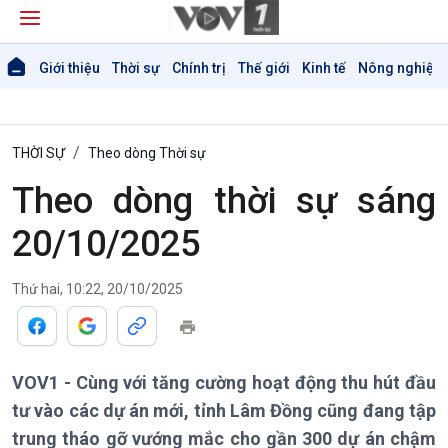
Giới thiệu
Thời sự
Chính trị
Thế giới
Kinh tế
Nông nghiệp 
THỜI SỰ
Theo dòng Thời sự
Theo dòng thời sự sáng
20/10/2025
Thứ hai, 10:22, 20/10/2025
Giới thiệu
Thời sự
Thời sự 6h
Thời sự 12h
VOV1 - Cùng với tăng cường hoạt động thu hút đầu
Thời sự 18h
tư vào các dự án mới, tỉnh Lâm Đồng cũng đang tập
Thời sự 21h30
trung tháo gỡ vướng mắc cho gần 300 dự án chậm
Bản tin