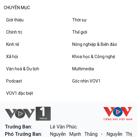
CHUYÊN MỤC
Giới thiệu
Thời sự
Podcast
Góc nhìn VOV1
Bình luận
Chính trị
Thế giới
10 phút Sự kiện - Luận bàn
Kinh tế
Nông nghiệp & Biển đảo
Câu chuyện thời sự
Dòng chảy sự kiện
Xã hội
Khoa học & Công nghệ
Đối thoại
Diễn đàn chủ nhật
Văn hoá & Du lịch
Multimedia
Chuyện đêm
Podcast
Góc nhìn VOV1
VOV1 đặc biệt
VOV1 đặc biệt
Trưởng Ban:
Lê Văn Phúc.
Thanh âm ký sự
Phó Trưởng Ban:
Nguyễn Mạnh Thắng - Nguyễn Thị
Chân dung cuộc sống