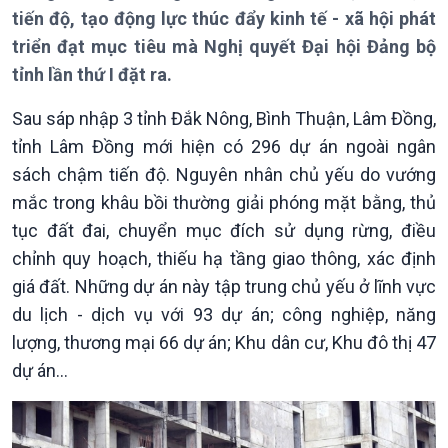
tiến độ, tạo động lực thúc đẩy kinh tế - xã hội phát
Chuyên mục
Theo dòng Thời sự
triển đạt mục tiêu mà Nghị quyết Đại hội Đảng bộ
tỉnh lần thứ I đặt ra.
Sau sáp nhập 3 tỉnh Đắk Nông, Bình Thuận, Lâm Đồng,
tỉnh Lâm Đồng mới hiện có 296 dự án ngoài ngân
sách chậm tiến độ. Nguyên nhân chủ yếu do vướng
Chính trị
Thế giới
mắc trong khâu bồi thường giải phóng mặt bằng, thủ
Tin Chính trị
Tin thế giới
tục đất đai, chuyển mục đích sử dụng rừng, điều
Chính phủ với người dân
Vấn đề quốc tế
chỉnh quy hoạch, thiếu hạ tầng giao thông, xác định
Quốc hội với cử tri
Hồ sơ sự kiện quốc tế
giá đất. Những dự án này tập trung chủ yếu ở lĩnh vực
Xây dựng đảng
Thế giới & Việt Nam
du lịch - dịch vụ với 93 dự án; công nghiệp, năng
Đảng trong cuộc sống
Biên cương - Một dải vững
Nhận diện sự thật
bền
lượng, thương mại 66 dự án; Khu dân cư, Khu đô thị 47
Pháp luật và đời sống
dự án…