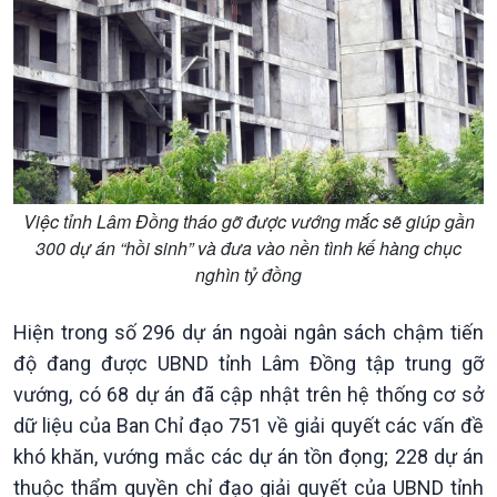
Kinh tế
Nông nghiệp & Biển đảo
Tin Kinh tế
Tin Nông nghiệp & Biển
Trước giờ mở cửa
đảo
Dòng chảy Kinh tế
Mùa vàng
Sức sống hàng Việt
Biển đảo Việt Nam
Khởi nghiệp
Tâm tình biên giới và hải
Việc tỉnh Lâm Đồng tháo gỡ được vướng mắc sẽ giúp gần
Tuyên chiến với gian lận
đảo
300 dự án “hồi sinh” và đưa vào nền tình kế hàng chục
thương mại
Tìm hiểu biển, đảo Việt
nghìn tỷ đồng
Nam
Hiện trong số 296 dự án ngoài ngân sách chậm tiến
độ đang được UBND tỉnh Lâm Đồng tập trung gỡ
vướng, có 68 dự án đã cập nhật trên hệ thống cơ sở
dữ liệu của Ban Chỉ đạo 751 về giải quyết các vấn đề
Xã hội
Khoa học & Công nghệ
khó khăn, vướng mắc các dự án tồn đọng; 228 dự án
Tin Đời sống & Xã hội
Tin Khoa học & Công nghệ
thuộc thẩm quyền chỉ đạo giải quyết của UBND tỉnh