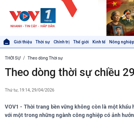
Giới thiệu
Thời sự
Chính trị
Thế giới
Kinh tế
Nông nghiệp
Giới thiệu
Thời sự
THỜI SỰ
Theo dòng Thời sự
Thời sự 6h
Thời sự 12h
Theo dòng thời sự chiều 2
Thời sự 18h
Thời sự 21h30
Bản tin
Thứ tư, 19:14, 29/04/2026
Chuyên mục
Theo dòng Thời sự
VOV1 - Thời trang bền vững không còn là một khẩu h
với một trong những ngành công nghiệp có ảnh hưởn
Xã hội
Khoa học & Công nghệ
Tin Đời sống & Xã hội
Tin Khoa học & Công nghệ