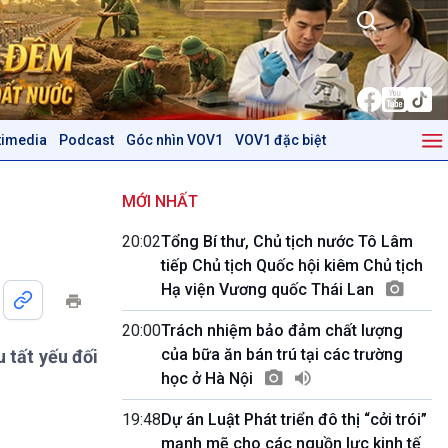
timedia
Podcast
Góc nhìn VOV1
VOV1 đặc biệt
Kinh tế
Nông nghiệp & Biển đảo
Tin Kinh tế
Tin Nông nghiệp & Biển
MỚI NHẤT
Trước giờ mở cửa
đảo
20:02
Tổng Bí thư, Chủ tịch nước Tô Lâm
Dòng chảy Kinh tế
Mùa vàng
tiếp Chủ tịch Quốc hội kiêm Chủ tịch
Sức sống hàng Việt
Biển đảo Việt Nam
Hạ viện Vương quốc Thái Lan
Khởi nghiệp
Tâm tình biên giới và hải
Tuyên chiến với gian lận
đảo
20:00
Trách nhiệm bảo đảm chất lượng
thương mại
Tìm hiểu biển, đảo Việt
của bữa ăn bán trú tại các trường
 tất yếu đối
Nam
học ở Hà Nội
Podcast
Góc nhìn VOV1
19:48
Dự án Luật Phát triển đô thị “cởi trói”
Bình luận
mạnh mẽ cho các nguồn lực kinh tế