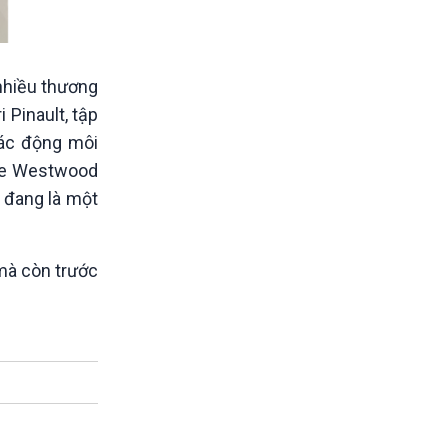
nhiều thương
 Pinault, tập
tác động môi
nne Westwood
ị đang là một
mà còn trước