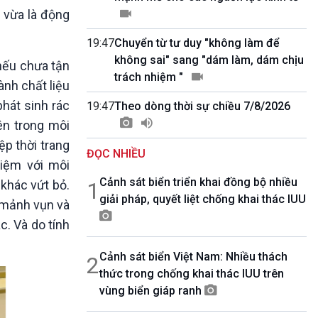
10 phút Sự kiện - Luận bàn
g vừa là động
Câu chuyện thời sự
Dòng chảy sự kiện
19:47
Chuyển từ tư duy "không làm để
Đối thoại
không sai" sang "dám làm, dám chịu
 nếu chưa tận
Diễn đàn chủ nhật
trách nhiệm "
ành chất liệu
Chuyện đêm
hát sinh rác
19:47
Theo dòng thời sự chiều 7/8/2026
lên trong môi
ệp thời trang
ĐỌC NHIỀU
hiệm với môi
Cảnh sát biển triển khai đồng bộ nhiều
khác vứt bỏ.
1
giải pháp, quyết liệt chống khai thác IUU
g mảnh vụn và
c. Và do tính
Cảnh sát biển Việt Nam: Nhiều thách
2
thức trong chống khai thác IUU trên
vùng biển giáp ranh