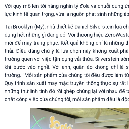
360 độ Sức khỏe
Kết nối công nghệ
Với quy mô lên tới hàng nghìn tỷ đôla và chuỗi cung ứn
Chuyển đổi Xanh
Sống chung với biến đổi
lực kinh tế quan trọng, vừa là nguồn phát sinh những á
Tài nguyên và Môi trường
khí hậu
Chuyên gia của bạn
Tại Brooklyn (Mỹ), nhà thiết kế Daniel Silverstein lựa
Xã hội chuyển động
dụng hết những gì đang có. Với thương hiệu ZeroWasteD
Bước chân đến trường
mới để may trang phục. Kết quả không chỉ là những th
VOV1 đặc biệt
thải. Điều đáng chú ý là lựa chọn này không xuất phát
Thanh âm ký sự
trường quen với việc tận dụng vải thừa, Silverstein s
Chân dung cuộc sống
khi bước vào nghề. Với anh, quần áo không chỉ là 
Các chương trình đặc biệt
trường. “Mỗi sản phẩm của chúng tôi đều được làm từ
Quy trình sản xuất may mặc truyền thống thực sự rất l
những thứ linh tinh đó rồi ghép chúng lại với nhau để 
chất công việc của chúng tôi, mỗi sản phẩm đều là độc 