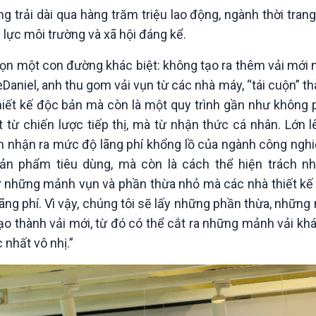
Chát với người nổi tiếng
Video
g trải dài qua hàng trăm triệu lao động, ngành thời tran
Câu chuyện Thể thao
Infographic
p lực môi trường và xã hội đáng kể.
E-Magazine
 chọn một con đường khác biệt: không tạo ra thêm vải mới
aniel, anh thu gom vải vụn từ các nhà máy, “tái cuộn” th
iết kế độc bản mà còn là một quy trình gần như không p
 từ chiến lược tiếp thị, mà từ nhận thức cá nhân. Lớn 
ớm nhận ra mức độ lãng phí khổng lồ của ngành công nghi
sản phẩm tiêu dùng, mà còn là cách thể hiện trách n
 những mảnh vụn và phần thừa nhỏ mà các nhà thiết kế 
ãng phí. Vì vậy, chúng tôi sẽ lấy những phần thừa, nhữn
tạo thành vải mới, từ đó có thể cắt ra những mảnh vải khá
nhất vô nhị.”