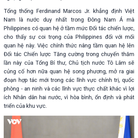
Tổng thống Ferdinand Marcos Jr. khẳng định Việt
Chính trị
Thế giới
Nam là nước duy nhất trong Đông Nam Á mà
Tin Chính trị
Tin thế giới
Philippines có quan hệ ở tầm mức Đối tác chiến lược,
Chính phủ với người dân
Vấn đề quốc tế
cho thấy sự coi trọng của Philippines đối với mối
Quốc hội với cử tri
Hồ sơ sự kiện quốc tế
Xây dựng đảng
Thế giới & Việt Nam
quan hệ này. Việc chính thức nâng tầm quan hệ lên
Đảng trong cuộc sống
Biên cương - Một dải vững
Đối tác Chiến lược Tăng cường trong chuyến thăm
Nhận diện sự thật
bền
lần này của Tổng Bí thư, Chủ tịch nước Tô Lâm sẽ
Pháp luật và đời sống
củng cố hơn nữa quan hệ song phương, mở ra giai
đoạn hợp tác mới trong các lĩnh vực chính trị, quốc
phòng - an ninh và các lĩnh vực thực chất khác vì lợi
ích Nhân dân hai nước, vì hòa bình, ổn định và phát
triển của khu vực.