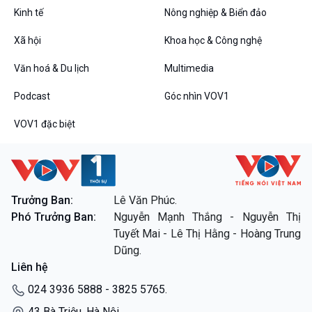
Kinh tế
Nông nghiệp & Biển đảo
Xã hội
Khoa học & Công nghệ
Văn hoá & Du lịch
Multimedia
VOV1 đặc biệt
Thanh âm ký sự
Podcast
Góc nhìn VOV1
Chân dung cuộc sống
VOV1 đặc biệt
Các chương trình đặc biệt
Trưởng Ban:
Lê Văn Phúc.
Phó Trưởng Ban:
Nguyễn Mạnh Thắng - Nguyễn Thị
Tuyết Mai - Lê Thị Hằng - Hoàng Trung
Dũng.
Liên hệ
024 3936 5888 - 3825 5765.
43 Bà Triệu, Hà Nội.