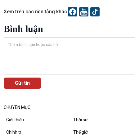
Xem trên các nền tảng khác
Bình luận
Podcast
Góc nhìn VOV1
Bình luận
10 phút Sự kiện - Luận bàn
Câu chuyện thời sự
Dòng chảy sự kiện
Đối thoại
Diễn đàn chủ nhật
Chuyện đêm
CHUYÊN MỤC
Giới thiệu
Thời sự
Chính trị
Thế giới