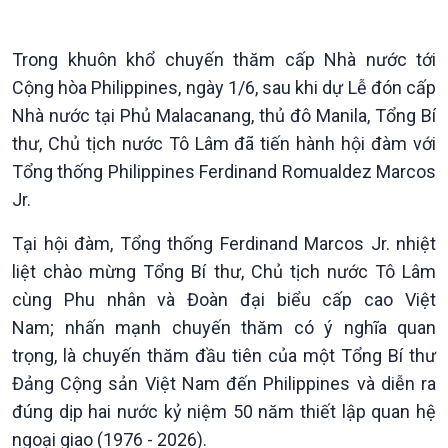
Giới thiệu
Thời sự
Thời sự 6h
Trong khuôn khổ chuyến thăm cấp Nhà nước tới
Thời sự 12h
Cộng hòa Philippines, ngày 1/6, sau khi dự Lễ đón cấp
Thời sự 18h
Nhà nước tại Phủ Malacanang, thủ đô Manila, Tổng Bí
Thời sự 21h30
thư, Chủ tịch nước Tô Lâm đã tiến hành hội đàm với
Bản tin
Tổng thống Philippines Ferdinand Romualdez Marcos
Chuyên mục
Theo dòng Thời sự
Jr.
Tại hội đàm, Tổng thống Ferdinand Marcos Jr. nhiệt
liệt chào mừng Tổng Bí thư, Chủ tịch nước Tô Lâm
cùng Phu nhân và Đoàn đại biểu cấp cao Việt
Nam; nhấn mạnh chuyến thăm có ý nghĩa quan
trọng, là chuyến thăm đầu tiên của một Tổng Bí thư
Đảng Cộng sản Việt Nam đến Philippines và diễn ra
đúng dịp hai nước kỷ niệm 50 năm thiết lập quan hệ
ngoại giao (1976 - 2026).