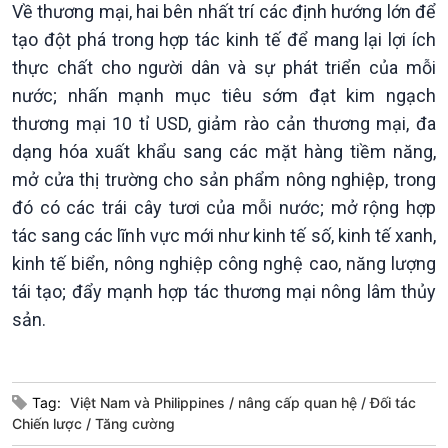
Về thương mại, hai bên nhất trí các định hướng lớn để
tạo đột phá trong hợp tác kinh tế để mang lại lợi ích
thực chất cho người dân và sự phát triển của mỗi
nước; nhấn mạnh mục tiêu sớm đạt kim ngạch
thương mại 10 tỉ USD, giảm rào cản thương mại, đa
Văn hoá & Du lịch
Multimedia
dạng hóa xuất khẩu sang các mặt hàng tiềm năng,
Tin Văn hoá & Du lịch
Ảnh
mở cửa thị trường cho sản phẩm nông nghiệp, trong
Chát với người nổi tiếng
Video
đó có các trái cây tươi của mỗi nước; mở rộng hợp
Câu chuyện Thể thao
Infographic
tác sang các lĩnh vực mới như kinh tế số, kinh tế xanh,
E-Magazine
kinh tế biển, nông nghiệp công nghệ cao, năng lượng
tái tạo; đẩy mạnh hợp tác thương mại nông lâm thủy
sản.
Tag:
Việt Nam và Philippines
nâng cấp quan hệ
Đối tác
Chiến lược
Tăng cường