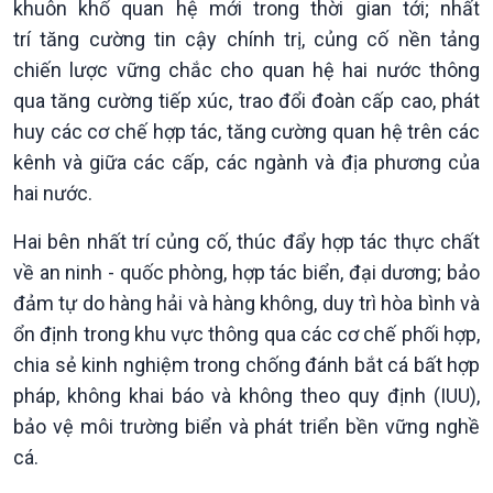
khuôn khổ quan hệ mới trong thời gian tới; nhất
trí tăng cường tin cậy chính trị, củng cố nền tảng
chiến lược vững chắc cho quan hệ hai nước thông
qua tăng cường tiếp xúc, trao đổi đoàn cấp cao, phát
Xã hội
Khoa học & Công nghệ
huy các cơ chế hợp tác, tăng cường quan hệ trên các
Tin Đời sống & Xã hội
Tin Khoa học & Công nghệ
kênh và giữa các cấp, các ngành và địa phương của
360 độ Sức khỏe
Kết nối công nghệ
hai nước.
Chuyển đổi Xanh
Sống chung với biến đổi
Tài nguyên và Môi trường
khí hậu
Hai bên nhất trí củng cố, thúc đẩy hợp tác thực chất
Chuyên gia của bạn
về an ninh - quốc phòng, hợp tác biển, đại dương; bảo
Xã hội chuyển động
đảm tự do hàng hải và hàng không, duy trì hòa bình và
Bước chân đến trường
ổn định trong khu vực thông qua các cơ chế phối hợp,
chia sẻ kinh nghiệm trong chống đánh bắt cá bất hợp
pháp, không khai báo và không theo quy định (IUU),
bảo vệ môi trường biển và phát triển bền vững nghề
cá.