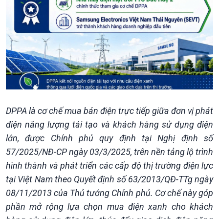
Văn hoá & Du lịch
Multimedia
Tin Văn hoá & Du lịch
Ảnh
Chát với người nổi tiếng
Video
Câu chuyện Thể thao
Infographic
E-Magazine
DPPA là cơ chế mua bán điện trực tiếp giữa đơn vị phát
điện năng lượng tái tạo và khách hàng sử dụng điện
lớn, được Chính phủ quy định tại Nghị định số
57/2025/NĐ-CP ngày 03/3/2025, trên nền tảng lộ trình
hình thành và phát triển các cấp độ thị trường điện lực
tại Việt Nam theo Quyết định số 63/2013/QĐ-TTg ngày
08/11/2013 của Thủ tướng Chính phủ. Cơ chế này góp
phần mở rộng lựa chọn mua điện xanh cho khách