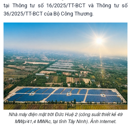
tại Thông tư số 16/2025/TT-BCT và Thông tư số
Podcast
Góc nhìn VOV1
36/2025/TT-BCT của Bộ Công Thương.
Bình luận
10 phút Sự kiện - Luận bàn
Câu chuyện thời sự
Dòng chảy sự kiện
Đối thoại
Diễn đàn chủ nhật
Chuyện đêm
Nhà máy điện mặt trời Đức Huệ 2 (công suất thiết kế 49
MWp/41,4 MWAc, tại tỉnh Tây Ninh). Ảnh internet.