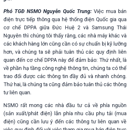
Phó TGĐ NSMO Nguyễn Quốc Trung:
Việc mua bán
điện trực tiếp thông qua hệ thống điện Quốc gia qua
Xã hội
Khoa học & Công nghệ
cơ chế DPPA giữa Đức Huệ 2 và Samsung Thái
Tin Đời sống & Xã hội
Tin Khoa học & Công nghệ
Nguyên thì chúng tôi thấy rằng, các nhà máy khác và
360 độ Sức khỏe
Kết nối công nghệ
các khách hàng lớn cũng cần có sự chuẩn bị kỹ lưỡng
Chuyển đổi Xanh
Sống chung với biến đổi
hơn, và chúng ta sẽ phải tuân thủ các quy định liên
Tài nguyên và Môi trường
khí hậu
quan đến cơ chế DPPA này để đảm bảo: Thứ nhất, là
Chuyên gia của bạn
Xã hội chuyển động
về phần hạ tầng công nghệ thông tin, chúng ta có thể
Bước chân đến trường
trao đổi được các thông tin đầy đủ và nhanh chóng.
Thứ hai, là chúng ta cũng đảm bảo tuân thủ các thông
tư liên quan.
NSMO rất mong các nhà đầu tư cả về phía nguồn
(sản xuất/phát điện) lẫn phía nhu cầu phụ tải (mua
điện) cũng cần lưu ý đến các thông tư liên quan về
việc quy định đối với việc tham gia mua bán điện trực