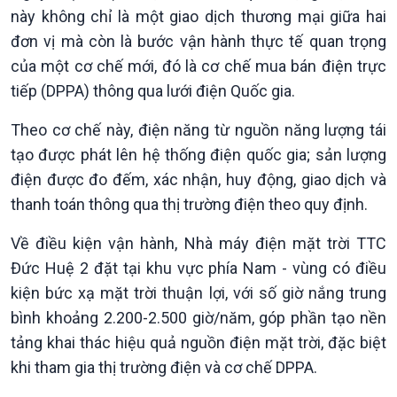
này không chỉ là một giao dịch thương mại giữa hai
Chính trị
Thế giới
đơn vị mà còn là bước vận hành thực tế quan trọng
Tin Chính trị
Tin thế giới
của một cơ chế mới, đó là cơ chế mua bán điện trực
Chính phủ với người dân
Vấn đề quốc tế
tiếp (DPPA) thông qua lưới điện Quốc gia.
Quốc hội với cử tri
Hồ sơ sự kiện quốc tế
Xây dựng đảng
Thế giới & Việt Nam
Theo cơ chế này, điện năng từ nguồn năng lượng tái
Đảng trong cuộc sống
Biên cương - Một dải vững
tạo được phát lên hệ thống điện quốc gia; sản lượng
Nhận diện sự thật
bền
điện được đo đếm, xác nhận, huy động, giao dịch và
Pháp luật và đời sống
thanh toán thông qua thị trường điện theo quy định.
Về điều kiện vận hành, Nhà máy điện mặt trời TTC
Đức Huệ 2 đặt tại khu vực phía Nam - vùng có điều
kiện bức xạ mặt trời thuận lợi, với số giờ nắng trung
bình khoảng 2.200-2.500 giờ/năm, góp phần tạo nền
tảng khai thác hiệu quả nguồn điện mặt trời, đặc biệt
khi tham gia thị trường điện và cơ chế DPPA.