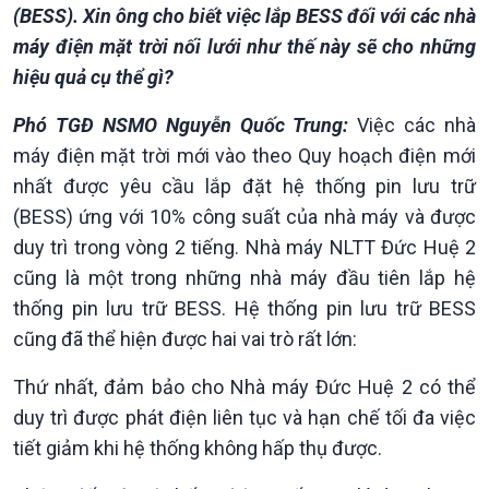
(BESS). Xin ông cho biết việc lắp BESS đối với các nhà
máy điện mặt trời nối lưới như thế này sẽ cho những
Kinh tế
Nông nghiệp & Biển đảo
hiệu quả cụ thể gì?
Tin Kinh tế
Tin Nông nghiệp & Biển
Trước giờ mở cửa
đảo
Phó TGĐ NSMO Nguyễn Quốc Trung:
Việc các nhà
Dòng chảy Kinh tế
Mùa vàng
máy điện mặt trời mới vào theo Quy hoạch điện mới
Sức sống hàng Việt
Biển đảo Việt Nam
nhất được yêu cầu lắp đặt hệ thống pin lưu trữ
Khởi nghiệp
Tâm tình biên giới và hải
Tuyên chiến với gian lận
đảo
(BESS) ứng với 10% công suất của nhà máy và được
thương mại
Tìm hiểu biển, đảo Việt
duy trì trong vòng 2 tiếng. Nhà máy NLTT Đức Huệ 2
Nam
cũng là một trong những nhà máy đầu tiên lắp hệ
thống pin lưu trữ BESS. Hệ thống pin lưu trữ BESS
cũng đã thể hiện được hai vai trò rất lớn:
Thứ nhất, đảm bảo cho Nhà máy Đức Huệ 2 có thể
duy trì được phát điện liên tục và hạn chế tối đa việc
tiết giảm khi hệ thống không hấp thụ được.