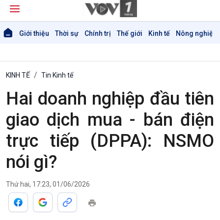
Giới thiệu
Thời sự
Chính trị
Thế giới
Kinh tế
Nông nghiệp 
KINH TẾ
Tin Kinh tế
Hai doanh nghiệp đầu tiên
giao dịch mua - bán điện
trực tiếp (DPPA): NSMO
nói gì?
Thứ hai, 17:23, 01/06/2026