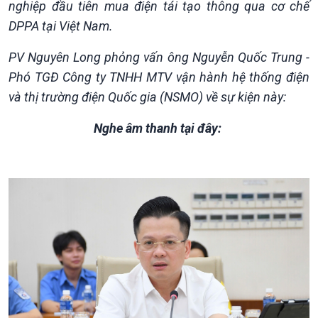
nghiệp đầu tiên mua điện tái tạo thông qua cơ chế
Giới thiệu
Thời sự
DPPA tại Việt Nam.
Thời sự 6h
Thời sự 12h
PV Nguyên Long phỏng vấn ông Nguyễn Quốc Trung -
Thời sự 18h
Phó TGĐ Công ty TNHH MTV vận hành hệ thống điện
Thời sự 21h30
và thị trường điện Quốc gia (NSMO) về sự kiện này:
Bản tin
Chuyên mục
Nghe âm thanh tại đây:
Theo dòng Thời sự