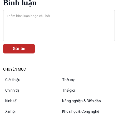
Bình luận
Dòng chảy sự kiện
Đối thoại
Diễn đàn chủ nhật
Chuyện đêm
CHUYÊN MỤC
Giới thiệu
Thời sự
Chính trị
Thế giới
Kinh tế
Nông nghiệp & Biển đảo
Xã hội
Khoa học & Công nghệ
VOV1 đặc biệt