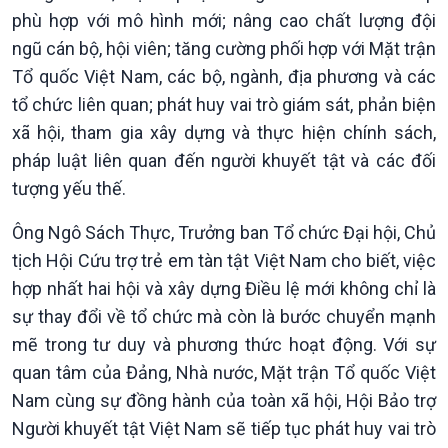
phù hợp với mô hình mới; nâng cao chất lượng đội
ngũ cán bộ, hội viên; tăng cường phối hợp với Mặt trận
Tổ quốc Việt Nam, các bộ, ngành, địa phương và các
tổ chức liên quan; phát huy vai trò giám sát, phản biện
xã hội, tham gia xây dựng và thực hiện chính sách,
pháp luật liên quan đến người khuyết tật và các đối
tượng yếu thế.
Ông Ngô Sách Thực, Trưởng ban Tổ chức Đại hội, Chủ
tịch Hội Cứu trợ trẻ em tàn tật Việt Nam cho biết, việc
hợp nhất hai hội và xây dựng Điều lệ mới không chỉ là
Xã hội
Khoa học & Công nghệ
sự thay đổi về tổ chức mà còn là bước chuyển mạnh
Tin Đời sống & Xã hội
Tin Khoa học & Công nghệ
mẽ trong tư duy và phương thức hoạt động. Với sự
360 độ Sức khỏe
Kết nối công nghệ
quan tâm của Đảng, Nhà nước, Mặt trận Tổ quốc Việt
Chuyển đổi Xanh
Sống chung với biến đổi
Tài nguyên và Môi trường
khí hậu
Nam cùng sự đồng hành của toàn xã hội, Hội Bảo trợ
Chuyên gia của bạn
Người khuyết tật Việt Nam sẽ tiếp tục phát huy vai trò
Xã hội chuyển động