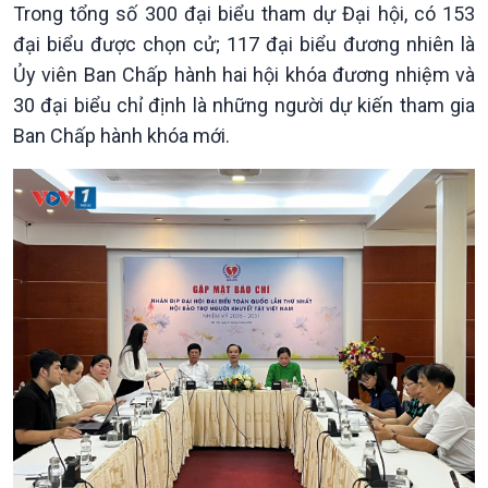
Trong tổng số 300 đại biểu tham dự Đại hội, có 153
đại biểu được chọn cử; 117 đại biểu đương nhiên là
Ủy viên Ban Chấp hành hai hội khóa đương nhiệm và
30 đại biểu chỉ định là những người dự kiến tham gia
Ban Chấp hành khóa mới.
Chính trị
Thế giới
Tin Chính trị
Tin thế giới
Chính phủ với người dân
Vấn đề quốc tế
Quốc hội với cử tri
Hồ sơ sự kiện quốc tế
Xây dựng đảng
Thế giới & Việt Nam
Đảng trong cuộc sống
Biên cương - Một dải vững
Nhận diện sự thật
bền
Pháp luật và đời sống