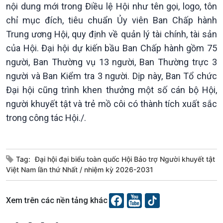
nội dung mới trong Điều lệ Hội như tên gọi, logo, tôn
E-Magazine
chỉ mục đích, tiêu chuẩn Ủy viên Ban Chấp hành
Trung ương Hội, quy định về quản lý tài chính, tài sản
của Hội. Đại hội dự kiến bầu Ban Chấp hành gồm 75
người, Ban Thường vụ 13 người, Ban Thường trực 3
người và Ban Kiểm tra 3 người. Dịp này, Ban Tổ chức
Đại hội cũng trình khen thưởng một số cán bộ Hội,
người khuyết tật và trẻ mồ côi có thành tích xuất sắc
trong công tác Hội./.
Tag:
Đại hội đại biểu toàn quốc Hội Bảo trợ Người khuyết tật
Việt Nam lần thứ Nhất
nhiệm kỳ 2026-2031
Podcast
Góc nhìn VOV1
Bình luận
Xem trên các nền tảng khác
10 phút Sự kiện - Luận bàn
Câu chuyện thời sự