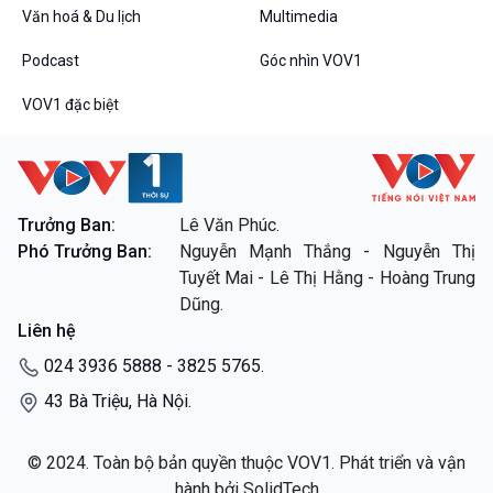
Thanh âm ký sự
Văn hoá & Du lịch
Multimedia
Chân dung cuộc sống
Podcast
Góc nhìn VOV1
Các chương trình đặc biệt
VOV1 đặc biệt
Trưởng Ban:
Lê Văn Phúc.
Phó Trưởng Ban:
Nguyễn Mạnh Thắng - Nguyễn Thị
Tuyết Mai - Lê Thị Hằng - Hoàng Trung
Dũng.
Liên hệ
024 3936 5888 - 3825 5765.
43 Bà Triệu, Hà Nội.
© 2024. Toàn bộ bản quyền thuộc VOV1. Phát triển và vận
hành bởi SolidTech