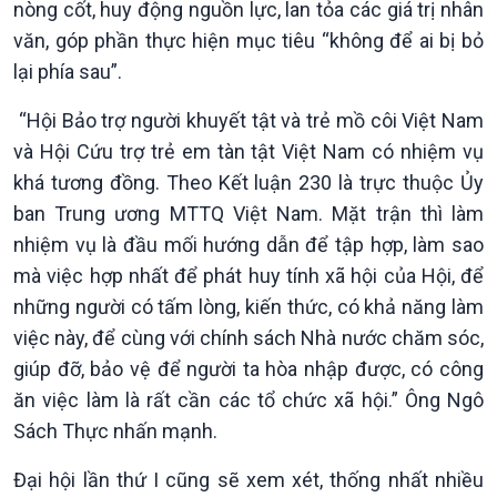
nòng cốt, huy động nguồn lực, lan tỏa các giá trị nhân
Bước chân đến trường
văn, góp phần thực hiện mục tiêu “không để ai bị bỏ
lại phía sau”.
“Hội Bảo trợ người khuyết tật và trẻ mồ côi Việt Nam
và Hội Cứu trợ trẻ em tàn tật Việt Nam có nhiệm vụ
khá tương đồng. Theo Kết luận 230 là trực thuộc Ủy
ban Trung ương MTTQ Việt Nam. Mặt trận thì làm
nhiệm vụ là đầu mối hướng dẫn để tập hợp, làm sao
mà việc hợp nhất để phát huy tính xã hội của Hội, để
những người có tấm lòng, kiến thức, có khả năng làm
việc này, để cùng với chính sách Nhà nước chăm sóc,
giúp đỡ, bảo vệ để người ta hòa nhập được, có công
ăn việc làm là rất cần các tổ chức xã hội.” Ông Ngô
Văn hoá & Du lịch
Multimedia
Sách Thực nhấn mạnh.
Tin Văn hoá & Du lịch
Ảnh
Chát với người nổi tiếng
Video
Đại hội lần thứ I cũng sẽ xem xét, thống nhất nhiều
Câu chuyện Thể thao
Infographic