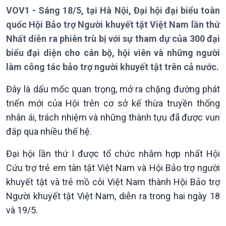
VOV1 - Sáng 18/5, tại Hà Nội, Đại hội đại biểu toàn
quốc Hội Bảo trợ Người khuyết tật Việt Nam lần thứ
Giới thiệu
Thời sự
Nhất diễn ra phiên trù bị với sự tham dự của 300 đại
Thời sự 6h
biểu đại diện cho cán bộ, hội viên và những người
Thời sự 12h
làm công tác bảo trợ người khuyết tật trên cả nước.
Thời sự 18h
Thời sự 21h30
Đây là dấu mốc quan trọng, mở ra chặng đường phát
Bản tin
triển mới của Hội trên cơ sở kế thừa truyền thống
Chuyên mục
nhân ái, trách nhiệm và những thành tựu đã được vun
Theo dòng Thời sự
đắp qua nhiều thế hệ.
Đại hội lần thứ I được tổ chức nhằm hợp nhất Hội
Cứu trợ trẻ em tàn tật Việt Nam và Hội Bảo trợ người
khuyết tật và trẻ mồ côi Việt Nam thành Hội Bảo trợ
Người khuyết tật Việt Nam, diễn ra trong hai ngày 18
và 19/5.