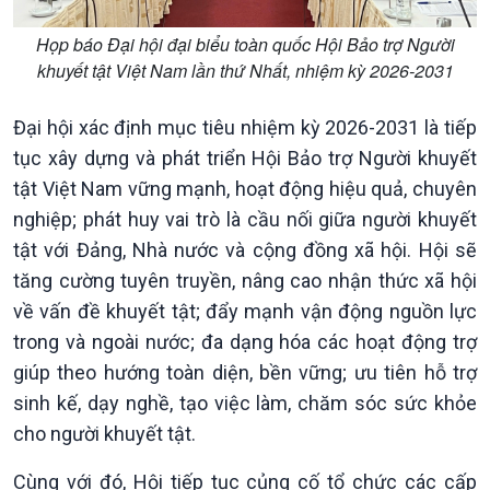
Họp báo Đại hội đại biểu toàn quốc Hội Bảo trợ Người
khuyết tật Việt Nam lần thứ Nhất, nhiệm kỳ 2026-2031
Đại hội xác định mục tiêu nhiệm kỳ 2026-2031 là tiếp
tục xây dựng và phát triển Hội Bảo trợ Người khuyết
tật Việt Nam vững mạnh, hoạt động hiệu quả, chuyên
nghiệp; phát huy vai trò là cầu nối giữa người khuyết
Kinh tế
Nông nghiệp & Biển đảo
tật với Đảng, Nhà nước và cộng đồng xã hội. Hội sẽ
Tin Kinh tế
Tin Nông nghiệp & Biển
tăng cường tuyên truyền, nâng cao nhận thức xã hội
Trước giờ mở cửa
đảo
Dòng chảy Kinh tế
Mùa vàng
về vấn đề khuyết tật; đẩy mạnh vận động nguồn lực
Sức sống hàng Việt
Biển đảo Việt Nam
trong và ngoài nước; đa dạng hóa các hoạt động trợ
Khởi nghiệp
Tâm tình biên giới và hải
giúp theo hướng toàn diện, bền vững; ưu tiên hỗ trợ
Tuyên chiến với gian lận
đảo
sinh kế, dạy nghề, tạo việc làm, chăm sóc sức khỏe
thương mại
Tìm hiểu biển, đảo Việt
cho người khuyết tật.
Nam
Cùng với đó, Hội tiếp tục củng cố tổ chức các cấp