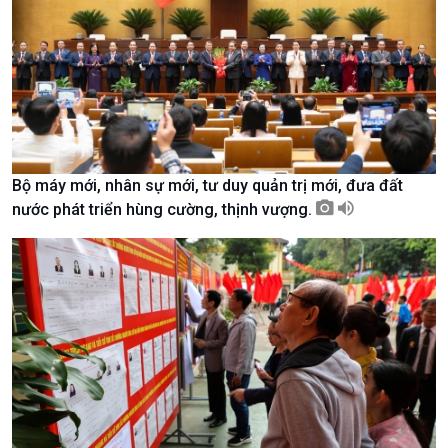
Nam
Bộ máy mới, nhân sự mới, tư duy quản trị mới, đưa đất
nước phát triển hùng cường, thịnh vượng.
Xã hội
Khoa học & Công nghệ
Tin Đời sống & Xã hội
Tin Khoa học & Công nghệ
360 độ Sức khỏe
Kết nối công nghệ