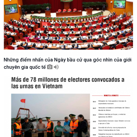
Văn hoá & Du lịch
Multimedia
Tin Văn hoá & Du lịch
Ảnh
Chát với người nổi tiếng
Video
Câu chuyện Thể thao
Infographic
E-Magazine
Những điểm nhấn của Ngày bầu cử qua góc nhìn của giới
chuyên gia quốc tế