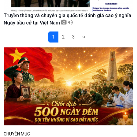
Podcast
Góc nhìn VOV1
Truyền thông và chuyên gia quốc tế đánh giá cao ý nghĩa
Bình luận
Ngày bầu cử tại Việt Nam
10 phút Sự kiện - Luận bàn
1
2
3
››
Câu chuyện thời sự
Dòng chảy sự kiện
Đối thoại
Diễn đàn chủ nhật
Chuyện đêm
CHUYÊN MỤC