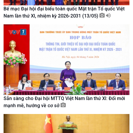
Bế mạc Đại hội đại biểu toàn quốc Mặt trận Tổ quốc Việt
Nam lần thứ XI, nhiệm kỳ 2026-2031 (13/05)
Kinh tế
Nông nghiệp & Biển đảo
Tin Kinh tế
Tin Nông nghiệp & Biển
Trước giờ mở cửa
đảo
Sẵn sàng cho Đại hội MTTQ Việt Nam lần thứ XI: Đổi mới
Dòng chảy Kinh tế
Mùa vàng
mạnh mẽ, hướng về cơ sở
Sức sống hàng Việt
Biển đảo Việt Nam
Khởi nghiệp
Tâm tình biên giới và hải
Tuyên chiến với gian lận
đảo
thương mại
Tìm hiểu biển, đảo Việt