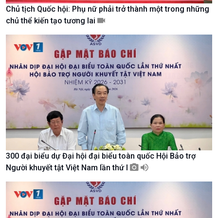
Chủ tịch Quốc hội: Phụ nữ phải trở thành một trong những
chủ thể kiến tạo tương lai
Giới thiệu
Thời sự
Thời sự 6h
Thời sự 12h
Thời sự 18h
Thời sự 21h30
Bản tin
Chuyên mục
Theo dòng Thời sự
300 đại biểu dự Đại hội đại biểu toàn quốc Hội Bảo trợ
Người khuyết tật Việt Nam lần thứ I