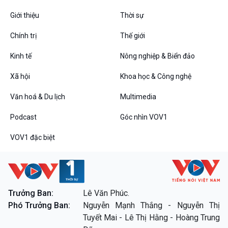
Giới thiệu
Thời sự
Chính trị
Thế giới
Kinh tế
Nông nghiệp & Biển đảo
VOV1 đặc biệt
Xã hội
Khoa học & Công nghệ
Thanh âm ký sự
Chân dung cuộc sống
Văn hoá & Du lịch
Multimedia
Các chương trình đặc biệt
Podcast
Góc nhìn VOV1
VOV1 đặc biệt
Trưởng Ban:
Lê Văn Phúc.
Phó Trưởng Ban:
Nguyễn Mạnh Thắng - Nguyễn Thị
Tuyết Mai - Lê Thị Hằng - Hoàng Trung