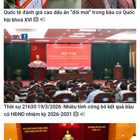
Chuyển đổi Xanh
Sống chung với biến đổi
Tài nguyên và Môi trường
khí hậu
Quốc tế đánh giá cao dấu ấn “đổi mới” trong bầu cử Quốc
Chuyên gia của bạn
hội khoá XVI
Xã hội chuyển động
Bước chân đến trường
Thời sự 21h30 19/3/2026: Nhiều tỉnh công bố kết quả bầu
cử HĐND nhiệm kỳ 2026-2031