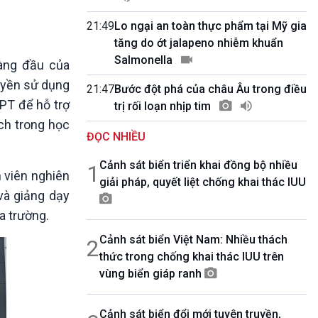
10 phút Sự kiện - Luận bàn
Câu chuyện thời sự
21:49
Lo ngại an toàn thực phẩm tại Mỹ gia
Dòng chảy sự kiện
tăng do ớt jalapeno nhiễm khuẩn
Đối thoại
Salmonella
hàng đầu của
Diễn đàn chủ nhật
uyền sử dụng
21:47
Bước đột phá của châu Âu trong điều
Chuyện đêm
PT để hỗ trợ
trị rối loạn nhịp tim
ch trong học
ĐỌC NHIỀU
Cảnh sát biển triển khai đồng bộ nhiều
1
 viên nghiên
giải pháp, quyết liệt chống khai thác IUU
và giảng dạy
a trường.
Cảnh sát biển Việt Nam: Nhiều thách
2
thức trong chống khai thác IUU trên
vùng biển giáp ranh
Cảnh sát biển đổi mới tuyên truyền,