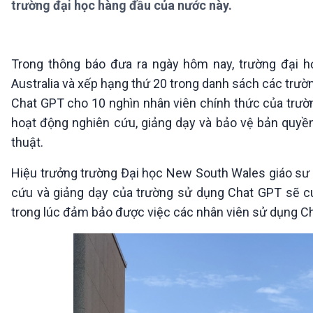
trường đại học hàng đầu của nước này.
360 độ Sức khỏe
Kết nối công nghệ
Chuyển đổi Xanh
Sống chung với biến đổi
Tài nguyên và Môi trường
khí hậu
Chuyên gia của bạn
Trong thông báo đưa ra ngày hôm nay, trường đại h
Xã hội chuyển động
Australia và xếp hạng thứ 20 trong danh sách các trư
Bước chân đến trường
Chat GPT cho 10 nghìn nhân viên chính thức của trư
VOV1 đặc biệt
hoạt động nghiên cứu, giảng dạy và bảo vệ bản quyền 
Thanh âm ký sự
thuật.
Chân dung cuộc sống
Các chương trình đặc biệt
Hiệu trưởng trường Đại học New South Wales giáo sư A
cứu và giảng dạy của trường sử dụng Chat GPT sẽ c
trong lúc đảm bảo được việc các nhân viên sử dụng Cha