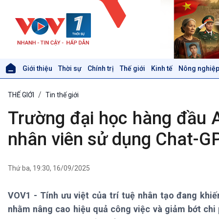
Giới thiệu
Thời sự
Chính trị
Thế giới
Kinh tế
Nông nghiệp
Giới thiệu
Thời sự
THẾ GIỚI
Tin thế giới
Thời sự 6h
Thời sự 12h
Trường đại học hàng đầu A
Thời sự 18h
Thời sự 21h30
nhân viên sử dụng Chat-G
Bản tin
Chuyên mục
Theo dòng Thời sự
Thứ ba, 19:30, 16/09/2025
VOV1 - Tính ưu việt của trí tuệ nhân tạo đang khi
Xã hội
Khoa học & Công nghệ
nhằm nâng cao hiệu quả công việc và giảm bớt chi 
Tin Đời sống & Xã hội
Tin Khoa học & Công nghệ