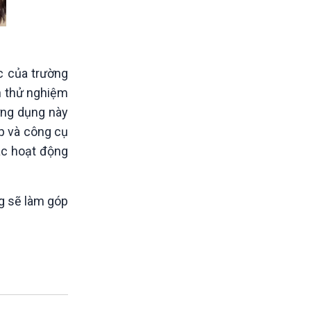
c của trường
ạn thử nghiệm
ứng dụng này
áp và công cụ
ác hoạt động
g sẽ làm góp