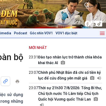
timedia
Podcast
Góc nhìn VOV1
VOV1 đặc biệt
Kinh tế
Nông nghiệp & Biển đảo
Tin Kinh tế
Tin Nông nghiệp & Biển
MỚI NHẤT
Trước giờ mở cửa
đảo
oàn bộ
23:31
Đào tạo nhân lực trở thành chìa khóa
Dòng chảy Kinh tế
Mùa vàng
khai thác AI
Sức sống hàng Việt
Biển đảo Việt Nam
Khởi nghiệp
Tâm tình biên giới và hải
23:07
Chính phủ Nhật Bản đã chi số tiền kỷ
Tuyên chiến với gian lận
đảo
lục để cứu đồng yên mất giá
thương mại
Tìm hiểu biển, đảo Việt
Nam
23:07
Thời sự 21h30 7/8/2026: Tổng Bí thư,
Chủ tịch nước Tô Lâm tiếp Chủ tịch
việc sử dụng
Podcast
Góc nhìn VOV1
Quốc hội Vương quốc Thái Lan
 trong những
Bình luận