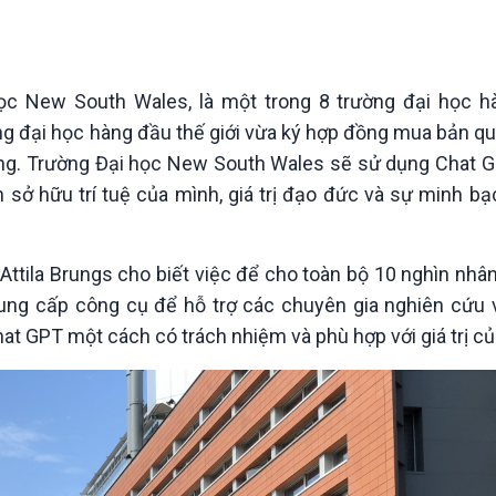
Chát với người nổi tiếng
Video
Câu chuyện Thể thao
Infographic
E-Magazine
ọc New South Wales, là một trong 8 trường đại học 
ờng đại học hàng đầu thế giới vừa ký hợp đồng mua bản q
ờng. Trường Đại học New South Wales sẽ sử dụng Chat G
sở hữu trí tuệ của mình, giá trị đạo đức và sự minh bạ
ttila Brungs cho biết việc để cho toàn bộ 10 nghìn nhân
ung cấp công cụ để hỗ trợ các chuyên gia nghiên cứu 
t GPT một cách có trách nhiệm và phù hợp với giá trị củ