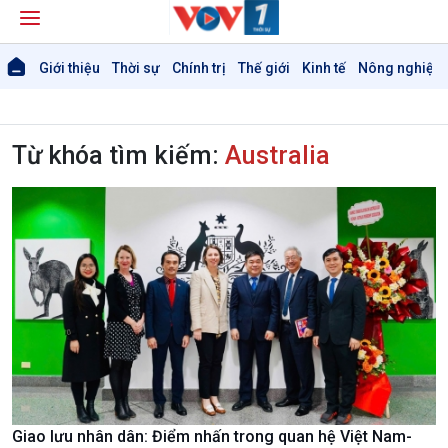
Giới thiệu
Thời sự
Chính trị
Thế giới
Kinh tế
Nông nghiệp 
Từ khóa tìm kiếm:
Australia
Giao lưu nhân dân: Điểm nhấn trong quan hệ Việt Nam-