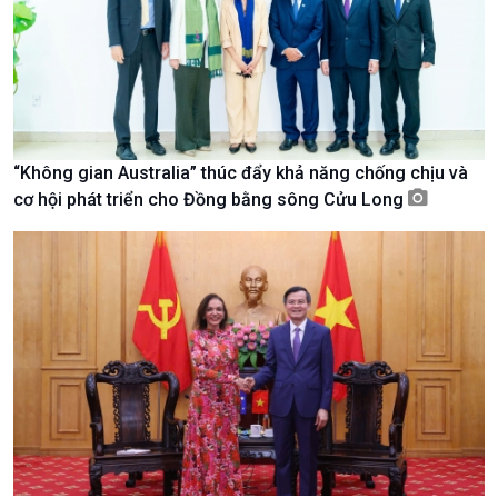
“Không gian Australia” thúc đẩy khả năng chống chịu và
cơ hội phát triển cho Đồng bằng sông Cửu Long
Xã hội
Khoa học & Công nghệ
Tin Đời sống & Xã hội
Tin Khoa học & Công nghệ
360 độ Sức khỏe
Kết nối công nghệ
Chuyển đổi Xanh
Sống chung với biến đổi