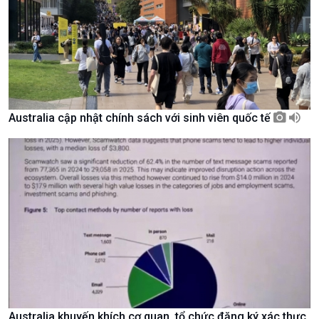
Tin Văn hoá & Du lịch
Ảnh
Chát với người nổi tiếng
Video
Câu chuyện Thể thao
Infographic
E-Magazine
Australia cập nhật chính sách với sinh viên quốc tế
Australia khuyến khích cơ quan, tổ chức đăng ký xác thực