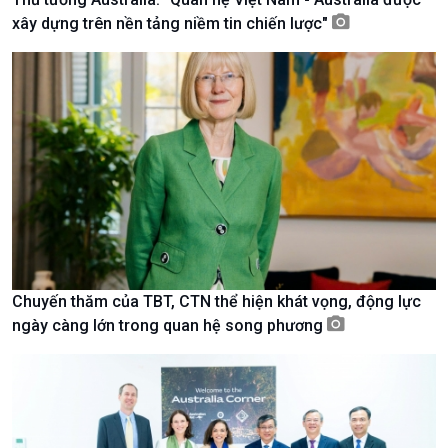
xây dựng trên nền tảng niềm tin chiến lược"
Kinh tế
Nông nghiệp & Biển đảo
Tin Kinh tế
Tin Nông nghiệp & Biển
Chuyến thăm của TBT, CTN thể hiện khát vọng, động lực
Trước giờ mở cửa
đảo
ngày càng lớn trong quan hệ song phương
Dòng chảy Kinh tế
Mùa vàng
Sức sống hàng Việt
Biển đảo Việt Nam
Khởi nghiệp
Tâm tình biên giới và hải
Tuyên chiến với gian lận
đảo
thương mại
Tìm hiểu biển, đảo Việt
Nam