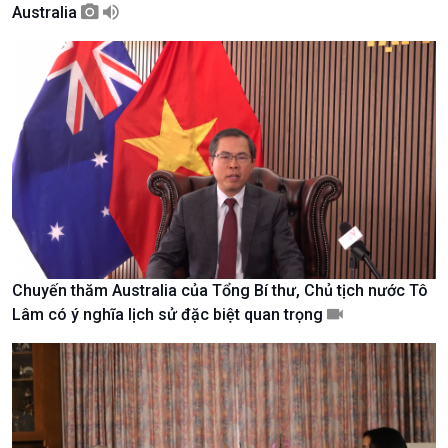
Australia
Giới thiệu
Thời sự
Thời sự 6h
Thời sự 12h
Thời sự 18h
Thời sự 21h30
Bản tin
Chuyên mục
Theo dòng Thời sự
Chuyến thăm Australia của Tổng Bí thư, Chủ tịch nước Tô
Lâm có ý nghĩa lịch sử đặc biệt quan trọng