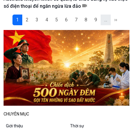
Podcast
Góc nhìn VOV1
số điện thoại để ngăn ngừa lừa đảo
Bình luận
10 phút Sự kiện - Luận bàn
1
2
3
4
5
6
7
8
9
…
››
Câu chuyện thời sự
Dòng chảy sự kiện
Đối thoại
Diễn đàn chủ nhật
Chuyện đêm
CHUYÊN MỤC
Giới thiệu
Thời sự