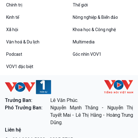
Chính trị
Thế giới
Kinh tế
Nông nghiệp & Biển đảo
VOV1 đặc biệt
Xã hội
Khoa học & Công nghệ
Thanh âm ký sự
Văn hoá & Du lịch
Multimedia
Chân dung cuộc sống
Các chương trình đặc biệt
Podcast
Góc nhìn VOV1
VOV1 đặc biệt
Trưởng Ban:
Lê Văn Phúc.
Phó Trưởng Ban:
Nguyễn Mạnh Thắng - Nguyễn Thị
Tuyết Mai - Lê Thị Hằng - Hoàng Trung
Dũng.
Liên hệ