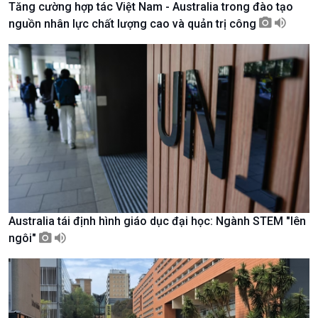
Tăng cường hợp tác Việt Nam - Australia trong đào tạo
Tài nguyên và Môi trường
khí hậu
nguồn nhân lực chất lượng cao và quản trị công
Chuyên gia của bạn
Xã hội chuyển động
Bước chân đến trường
Australia tái định hình giáo dục đại học: Ngành STEM "lên
ngôi"
Văn hoá & Du lịch
Multimedia