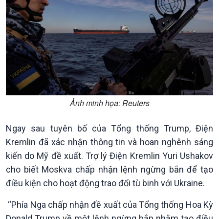
Kinh tế
Nông nghiệp & Biển đảo
Tin Kinh tế
Tin Nông nghiệp & Biển
Ảnh minh họa: Reuters
Trước giờ mở cửa
đảo
Dòng chảy Kinh tế
Mùa vàng
Ngay sau tuyên bố của Tổng thống Trump, Điện
Sức sống hàng Việt
Biển đảo Việt Nam
Khởi nghiệp
Tâm tình biên giới và hải
Kremlin đã xác nhận thông tin và hoan nghênh sáng
Tuyên chiến với gian lận
đảo
kiến do Mỹ đề xuất. Trợ lý Điện Kremlin Yuri Ushakov
thương mại
Tìm hiểu biển, đảo Việt
cho biết Moskva chấp nhận lệnh ngừng bắn để tạo
Nam
điều kiện cho hoạt động trao đổi tù binh với Ukraine.
“Phía Nga chấp nhận đề xuất của Tổng thống Hoa Kỳ
Donald Trump về một lệnh ngừng bắn nhằm tạo điều