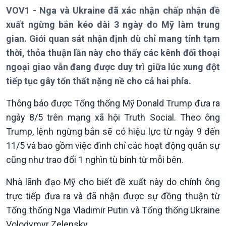
VOV1 - Nga và Ukraine đã xác nhận chấp nhận đề
xuất ngừng bắn kéo dài 3 ngày do Mỹ làm trung
Giới thiệu
Thời sự
gian. Giới quan sát nhận định dù chỉ mang tính tạm
Thời sự 6h
thời, thỏa thuận lần này cho thấy các kênh đối thoại
Thời sự 12h
Thời sự 18h
ngoại giao vẫn đang được duy trì giữa lúc xung đột
Thời sự 21h30
tiếp tục gây tổn thất nặng nề cho cả hai phía.
Bản tin
Chuyên mục
Thông báo được Tổng thống Mỹ Donald Trump đưa ra
Theo dòng Thời sự
ngày 8/5 trên mạng xã hội Truth Social. Theo ông
Trump, lệnh ngừng bắn sẽ có hiệu lực từ ngày 9 đến
11/5 và bao gồm việc đình chỉ các hoạt động quân sự
cũng như trao đổi 1 nghìn tù binh từ mỗi bên.
Nhà lãnh đạo Mỹ cho biết đề xuất này do chính ông
trực tiếp đưa ra và đã nhận được sự đồng thuận từ
Tổng thống Nga Vladimir Putin và Tổng thống Ukraine
Volodymyr Zelensky.