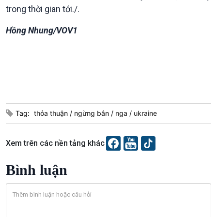
trong thời gian tới./.
Hồng Nhung/VOV1
Tag:
thỏa thuận
ngừng bắn
nga
ukraine
Podcast
Góc nhìn VOV1
Xem trên các nền tảng khác
Bình luận
10 phút Sự kiện - Luận bàn
Bình luận
Câu chuyện thời sự
Dòng chảy sự kiện
Đối thoại
Diễn đàn chủ nhật