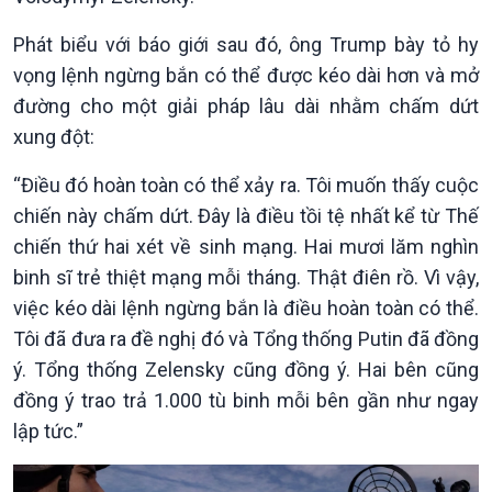
Phát biểu với báo giới sau đó, ông Trump bày tỏ hy
vọng lệnh ngừng bắn có thể được kéo dài hơn và mở
đường cho một giải pháp lâu dài nhằm chấm dứt
Chính trị
Thế giới
xung đột:
Tin Chính trị
Tin thế giới
Chính phủ với người dân
Vấn đề quốc tế
“Điều đó hoàn toàn có thể xảy ra. Tôi muốn thấy cuộc
Quốc hội với cử tri
Hồ sơ sự kiện quốc tế
chiến này chấm dứt. Đây là điều tồi tệ nhất kể từ Thế
Xây dựng đảng
Thế giới & Việt Nam
chiến thứ hai xét về sinh mạng. Hai mươi lăm nghìn
Đảng trong cuộc sống
Biên cương - Một dải vững
binh sĩ trẻ thiệt mạng mỗi tháng. Thật điên rồ. Vì vậy,
Nhận diện sự thật
bền
việc kéo dài lệnh ngừng bắn là điều hoàn toàn có thể.
Pháp luật và đời sống
Tôi đã đưa ra đề nghị đó và Tổng thống Putin đã đồng
ý. Tổng thống Zelensky cũng đồng ý. Hai bên cũng
đồng ý trao trả 1.000 tù binh mỗi bên gần như ngay
lập tức.”