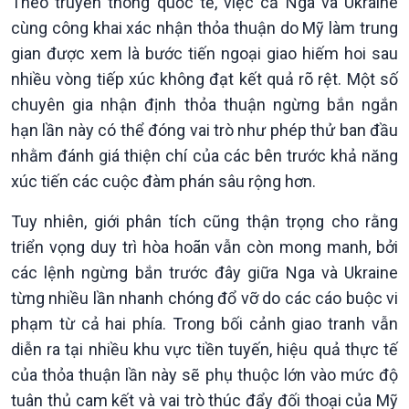
Theo truyền thông quốc tế, việc cả Nga và Ukraine
cùng công khai xác nhận thỏa thuận do Mỹ làm trung
gian được xem là bước tiến ngoại giao hiếm hoi sau
nhiều vòng tiếp xúc không đạt kết quả rõ rệt. Một số
chuyên gia nhận định thỏa thuận ngừng bắn ngắn
hạn lần này có thể đóng vai trò như phép thử ban đầu
nhằm đánh giá thiện chí của các bên trước khả năng
xúc tiến các cuộc đàm phán sâu rộng hơn.
Tuy nhiên, giới phân tích cũng thận trọng cho rằng
triển vọng duy trì hòa hoãn vẫn còn mong manh, bởi
các lệnh ngừng bắn trước đây giữa Nga và Ukraine
Văn hoá & Du lịch
Multimedia
từng nhiều lần nhanh chóng đổ vỡ do các cáo buộc vi
Tin Văn hoá & Du lịch
Ảnh
Chát với người nổi tiếng
Video
phạm từ cả hai phía. Trong bối cảnh giao tranh vẫn
Câu chuyện Thể thao
Infographic
diễn ra tại nhiều khu vực tiền tuyến, hiệu quả thực tế
E-Magazine
của thỏa thuận lần này sẽ phụ thuộc lớn vào mức độ
tuân thủ cam kết và vai trò thúc đẩy đối thoại của Mỹ