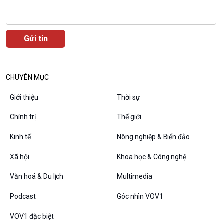
Chuyện đêm
CHUYÊN MỤC
Giới thiệu
Thời sự
Chính trị
Thế giới
Kinh tế
Nông nghiệp & Biển đảo
Xã hội
Khoa học & Công nghệ
VOV1 đặc biệt
Văn hoá & Du lịch
Multimedia
Thanh âm ký sự
Chân dung cuộc sống
Podcast
Góc nhìn VOV1
Các chương trình đặc biệt
VOV1 đặc biệt