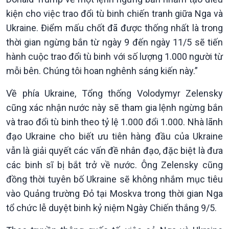
kiện cho việc trao đổi tù binh chiến tranh giữa Nga và
Ukraine. Điểm mấu chốt đã được thống nhất là trong
thời gian ngừng bắn từ ngày 9 đến ngày 11/5 sẽ tiến
hành cuộc trao đổi tù binh với số lượng 1.000 người từ
mỗi bên. Chúng tôi hoan nghênh sáng kiến này.”
Về phía Ukraine, Tổng thống Volodymyr Zelensky
cũng xác nhận nước này sẽ tham gia lệnh ngừng bắn
và trao đổi tù binh theo tỷ lệ 1.000 đổi 1.000. Nhà lãnh
Xã hội
Khoa học & Công nghệ
đạo Ukraine cho biết ưu tiên hàng đầu của Ukraine
Tin Đời sống & Xã hội
Tin Khoa học & Công nghệ
vẫn là giải quyết các vấn đề nhân đạo, đặc biệt là đưa
360 độ Sức khỏe
Kết nối công nghệ
Chuyển đổi Xanh
Sống chung với biến đổi
các binh sĩ bị bắt trở về nước. Ông Zelensky cũng
Tài nguyên và Môi trường
khí hậu
đồng thời tuyên bố Ukraine sẽ không nhắm mục tiêu
Chuyên gia của bạn
vào Quảng trường Đỏ tại Moskva trong thời gian Nga
Xã hội chuyển động
tổ chức lễ duyệt binh kỷ niệm Ngày Chiến thắng 9/5.
Bước chân đến trường