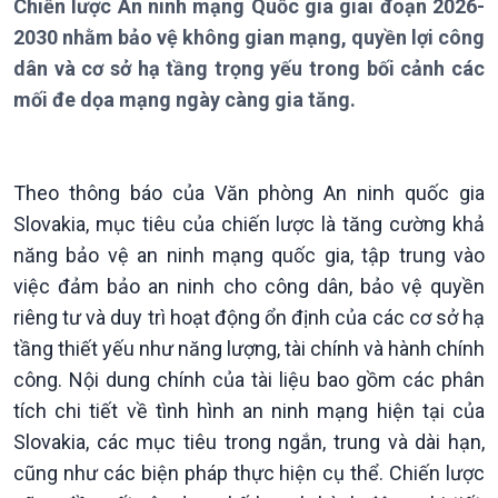
Chiến lược An ninh mạng Quốc gia giai đoạn 2026-
Thời sự 18h
2030 nhằm bảo vệ không gian mạng, quyền lợi công
Thời sự 21h30
Bản tin
dân và cơ sở hạ tầng trọng yếu trong bối cảnh các
Chuyên mục
mối đe dọa mạng ngày càng gia tăng.
Theo dòng Thời sự
Theo thông báo của Văn phòng An ninh quốc gia
Slovakia, mục tiêu của chiến lược là tăng cường khả
năng bảo vệ an ninh mạng quốc gia, tập trung vào
việc đảm bảo an ninh cho công dân, bảo vệ quyền
riêng tư và duy trì hoạt động ổn định của các cơ sở hạ
Chính trị
Thế giới
tầng thiết yếu như năng lượng, tài chính và hành chính
công. Nội dung chính của tài liệu bao gồm các phân
Tin Chính trị
Tin thế giới
Chính phủ với người dân
Vấn đề quốc tế
tích chi tiết về tình hình an ninh mạng hiện tại của
Quốc hội với cử tri
Hồ sơ sự kiện quốc tế
Slovakia, các mục tiêu trong ngắn, trung và dài hạn,
Xây dựng đảng
Thế giới & Việt Nam
cũng như các biện pháp thực hiện cụ thể. Chiến lược
Đảng trong cuộc sống
Biên cương - Một dải vững