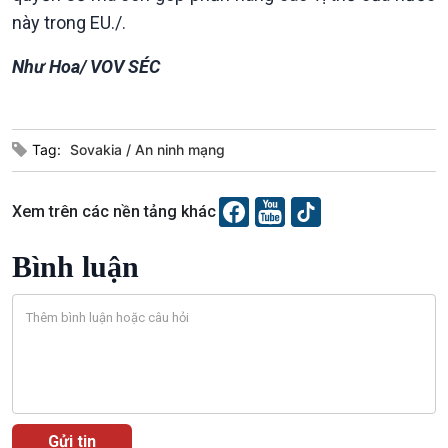
này trong EU./.
Như Hoa/ VOV SÉC
Văn hoá & Du lịch
Multimedia
Tag:
Sovakia
An ninh mạng
Tin Văn hoá & Du lịch
Ảnh
Chát với người nổi tiếng
Video
Câu chuyện Thể thao
Infographic
Xem trên các nền tảng khác
E-Magazine
Bình luận
Podcast
Góc nhìn VOV1