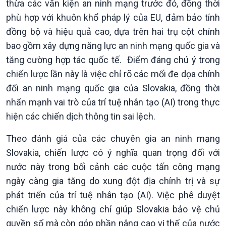
thừa các văn kiện an ninh mạng trước đó, đồng thời
phù hợp với khuôn khổ pháp lý của EU, đảm bảo tính
đồng bộ và hiệu quả cao, dựa trên hai trụ cột chính
bao gồm xây dựng năng lực an ninh mạng quốc gia và
tăng cường hợp tác quốc tế. Điểm đáng chú ý trong
chiến lược lần này là việc chỉ rõ các mối đe dọa chính
đối an ninh mạng quốc gia của Slovakia, đồng thời
Xã hội
Khoa học & Công nghệ
nhấn mạnh vai trò của trí tuệ nhân tạo (AI) trong thực
hiện các chiến dịch thông tin sai lệch.
Tin Đời sống & Xã hội
Tin Khoa học & Công nghệ
360 độ Sức khỏe
Kết nối công nghệ
Theo đánh giá của các chuyên gia an ninh mạng
Chuyển đổi Xanh
Sống chung với biến đổi
Slovakia, chiến lược có ý nghĩa quan trọng đối với
Tài nguyên và Môi trường
khí hậu
Chuyên gia của bạn
nước này trong bối cảnh các cuộc tấn công mạng
Xã hội chuyển động
ngày càng gia tăng do xung đột địa chính trị và sự
Bước chân đến trường
phát triển của trí tuệ nhân tạo (AI). Việc phê duyệt
chiến lược này không chỉ giúp Slovakia bảo vệ chủ
quyền số mà còn góp phần nâng cao vị thế của nước