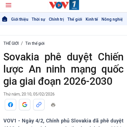
Giới thiệu
Thời sự
Chính trị
Thế giới
Kinh tế
Nông nghiệp 
THẾ GIỚI
Tin thế giới
Sovakia phê duyệt Chiến
lược An ninh mạng quốc
gia giai đoạn 2026-2030
Thứ năm, 20:10, 05/02/2026
Giới thiệu
Thời sự
Thời sự 6h
VOV1 - Ngày 4/2, Chính phủ Slovakia đã phê duyệt
Thời sự 12h