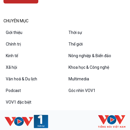
Bình luận
10 phút Sự kiện - Luận bàn
Câu chuyện thời sự
CHUYÊN MỤC
Dòng chảy sự kiện
Giới thiệu
Thời sự
Đối thoại
Diễn đàn chủ nhật
Chính trị
Thế giới
Chuyện đêm
Kinh tế
Nông nghiệp & Biển đảo
Xã hội
Khoa học & Công nghệ
Văn hoá & Du lịch
Multimedia
Podcast
Góc nhìn VOV1
VOV1 đặc biệt
VOV1 đặc biệt
Thanh âm ký sự
Chân dung cuộc sống