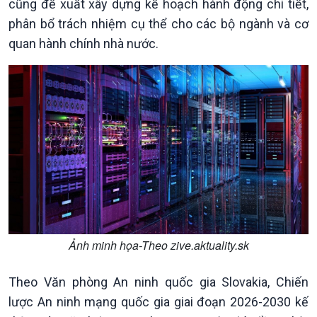
cũng đề xuất xây dựng kế hoạch hành động chi tiết,
Nhận diện sự thật
bền
phân bổ trách nhiệm cụ thể cho các bộ ngành và cơ
Pháp luật và đời sống
quan hành chính nhà nước.
Kinh tế
Nông nghiệp & Biển đảo
Tin Kinh tế
Tin Nông nghiệp & Biển
Trước giờ mở cửa
đảo
Dòng chảy Kinh tế
Mùa vàng
Ảnh minh họa-Theo zive.aktuality.sk
Sức sống hàng Việt
Biển đảo Việt Nam
Khởi nghiệp
Tâm tình biên giới và hải
Tuyên chiến với gian lận
đảo
Theo Văn phòng An ninh quốc gia Slovakia, Chiến
thương mại
Tìm hiểu biển, đảo Việt
lược An ninh mạng quốc gia giai đoạn 2026-2030 kế
Nam