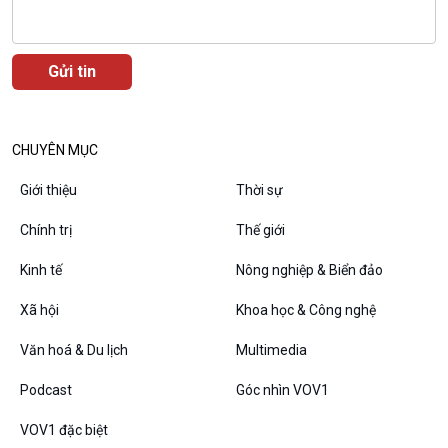
Câu chuyện thời sự
Dòng chảy sự kiện
Đối thoại
Diễn đàn chủ nhật
Chuyện đêm
CHUYÊN MỤC
Giới thiệu
Thời sự
Chính trị
Thế giới
Kinh tế
Nông nghiệp & Biển đảo
Xã hội
Khoa học & Công nghệ
Văn hoá & Du lịch
Multimedia
VOV1 đặc biệt
Podcast
Góc nhìn VOV1
Thanh âm ký sự
VOV1 đặc biệt
Chân dung cuộc sống