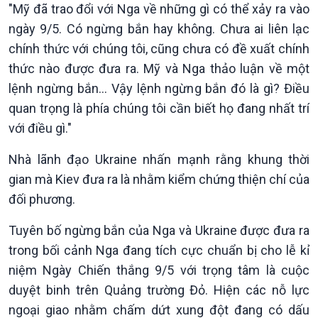
"Mỹ đã trao đổi với Nga về những gì có thể xảy ra vào
Xã hội
Khoa học & Công nghệ
ngày 9/5. Có ngừng bắn hay không. Chưa ai liên lạc
Tin Đời sống & Xã hội
Tin Khoa học & Công nghệ
chính thức với chúng tôi, cũng chưa có đề xuất chính
360 độ Sức khỏe
Kết nối công nghệ
Chuyển đổi Xanh
Sống chung với biến đổi
thức nào được đưa ra. Mỹ và Nga thảo luận về một
Tài nguyên và Môi trường
khí hậu
lệnh ngừng bắn... Vậy lệnh ngừng bắn đó là gì? Điều
Chuyên gia của bạn
quan trọng là phía chúng tôi cần biết họ đang nhất trí
Xã hội chuyển động
với điều gì."
Bước chân đến trường
Nhà lãnh đạo Ukraine nhấn mạnh rằng khung thời
gian mà Kiev đưa ra là nhằm kiểm chứng thiện chí của
đối phương.
Tuyên bố ngừng bắn của Nga và Ukraine được đưa ra
trong bối cảnh Nga đang tích cực chuẩn bị cho lễ kỉ
niệm Ngày Chiến thắng 9/5 với trọng tâm là cuộc
duyệt binh trên Quảng trường Đỏ. Hiện các nỗ lực
ngoại giao nhằm chấm dứt xung đột đang có dấu