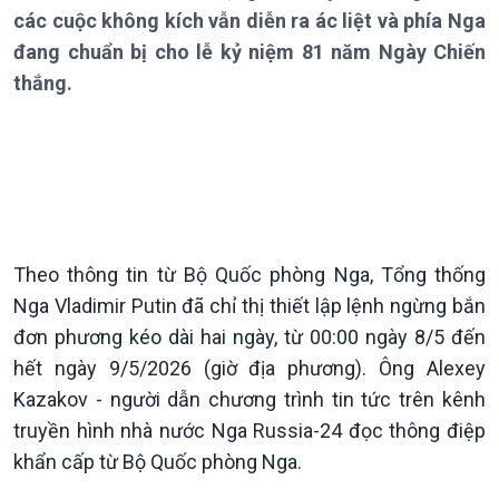
các cuộc không kích vẫn diễn ra ác liệt và phía Nga
Thời sự 6h
đang chuẩn bị cho lễ kỷ niệm 81 năm Ngày Chiến
Thời sự 12h
thắng.
Thời sự 18h
Thời sự 21h30
Bản tin
Chuyên mục
Theo dòng Thời sự
Theo thông tin từ Bộ Quốc phòng Nga, Tổng thống
Nga Vladimir Putin đã chỉ thị thiết lập lệnh ngừng bắn
đơn phương kéo dài hai ngày, từ 00:00 ngày 8/5 đến
hết ngày 9/5/2026 (giờ địa phương). Ông Alexey
Kazakov - người dẫn chương trình tin tức trên kênh
truyền hình nhà nước Nga Russia-24 đọc thông điệp
khẩn cấp từ Bộ Quốc phòng Nga.
Chính trị
Thế giới