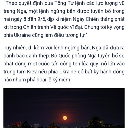
“Theo quyết định của Tổng Tư lệnh các lực lượng vũ
Tin Chính trị
Tin thế giới
trang Nga, một lệnh ngừng bắn được tuyên bố trong
Chính phủ với người dân
Vấn đề quốc tế
hai ngày 8 đến 9/5, dịp kỉ niệm Ngày Chiến thắng phát
Quốc hội với cử tri
Hồ sơ sự kiện quốc tế
xít trong Chiến tranh Vệ quốc vĩ đại. Chúng tôi kỳ vọng
Xây dựng đảng
Thế giới & Việt Nam
Đảng trong cuộc sống
Biên cương - Một dải vững
phía Ukraine cũng làm điều tương tự."
Nhận diện sự thật
bền
Tuy nhiên, đi kèm với lệnh ngừng bắn, Nga đã đưa ra
Pháp luật và đời sống
cảnh báo đanh thép. Bộ Quốc phòng Nga tuyên bố sẽ
phát động một cuộc tấn công tên lửa quy mô lớn vào
trung tâm Kiev nếu phía Ukraine có bất kỳ hành động
nào nhằm phá hoại lễ kỷ niệm.
Kinh tế
Nông nghiệp & Biển đảo