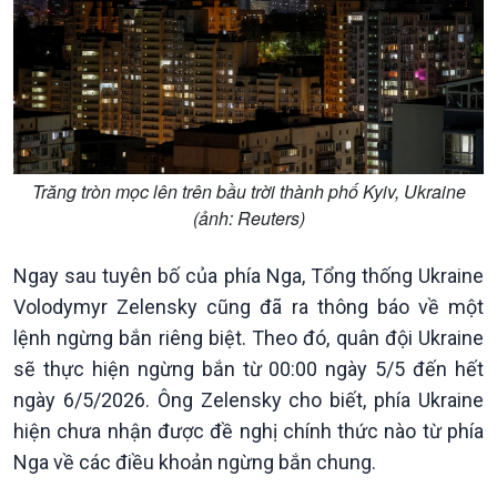
Tin Kinh tế
Tin Nông nghiệp & Biển
Trước giờ mở cửa
đảo
Dòng chảy Kinh tế
Mùa vàng
Sức sống hàng Việt
Biển đảo Việt Nam
Khởi nghiệp
Tâm tình biên giới và hải
Tuyên chiến với gian lận
đảo
thương mại
Tìm hiểu biển, đảo Việt
Trăng tròn mọc lên trên bầu trời thành phố Kyiv, Ukraine
Nam
(ảnh: Reuters)
Ngay sau tuyên bố của phía Nga, Tổng thống Ukraine
Volodymyr Zelensky cũng đã ra thông báo về một
lệnh ngừng bắn riêng biệt. Theo đó, quân đội Ukraine
sẽ thực hiện ngừng bắn từ 00:00 ngày 5/5 đến hết
ngày 6/5/2026. Ông Zelensky cho biết, phía Ukraine
hiện chưa nhận được đề nghị chính thức nào từ phía
Nga về các điều khoản ngừng bắn chung.