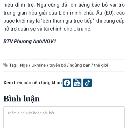
Văn hoá & Du lịch
Multimedia
hiệu đình trệ. Nga cũng đã lên tiếng bác bỏ vai trò
Tin Văn hoá & Du lịch
Ảnh
trung gian hòa giải của Liên minh châu Âu (EU), cáo
Chát với người nổi tiếng
Video
buộc khối này là "bên tham gia trực tiếp" khi cung cấp
Câu chuyện Thể thao
Infographic
hỗ trợ quân sự và tài chính cho Ukraine.
E-Magazine
BTV Phương Anh/VOV1
Tag:
Nga
Ukraine
tuyên bố
ngừng bắn
thế giới
Xem trên các nền tảng khác
Bình luận
Podcast
Góc nhìn VOV1
Bình luận
10 phút Sự kiện - Luận bàn