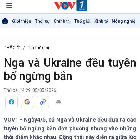
Giới thiệu
Thời sự
Chính trị
Thế giới
Kinh tế
Nông nghiệp 
THẾ GIỚI
Tin thế giới
Nga và Ukraine đều tuyên
bố ngừng bắn
Thứ ba, 14:29, 05/05/2026
VOV1 - Ngày4/5, cả Nga và Ukraine đều đưa ra các
tuyên bố ngừng bắn đơn phương nhưng vào những
thời điểm khác nhau. Động thái này diễn ra giữa lúc
Giới thiệu
Thời sự