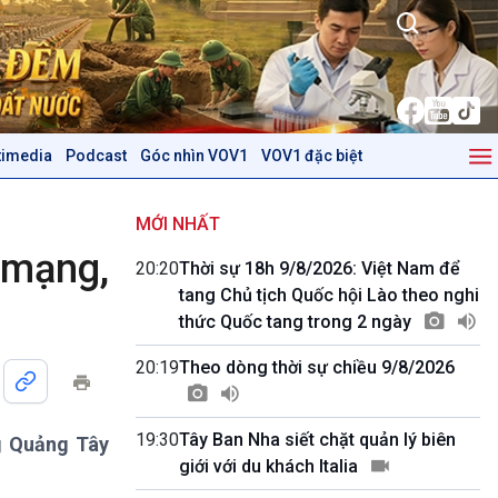
timedia
Podcast
Góc nhìn VOV1
VOV1 đặc biệt
Kinh tế
Nông nghiệp & Biển đảo
Tin Kinh tế
Tin Nông nghiệp & Biển
MỚI NHẤT
Trước giờ mở cửa
đảo
mạng,
20:20
Thời sự 18h 9/8/2026: Việt Nam để
Dòng chảy Kinh tế
Mùa vàng
tang Chủ tịch Quốc hội Lào theo nghi
Sức sống hàng Việt
Biển đảo Việt Nam
thức Quốc tang trong 2 ngày
Khởi nghiệp
Tâm tình biên giới và hải
Tuyên chiến với gian lận
đảo
20:19
Theo dòng thời sự chiều 9/8/2026
thương mại
Tìm hiểu biển, đảo Việt
Nam
19:30
Tây Ban Nha siết chặt quản lý biên
ng Quảng Tây
Podcast
Góc nhìn VOV1
giới với du khách Italia
Bình luận