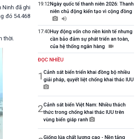
10 phút Sự kiện - Luận bàn
19:12
Ngày quốc tế thanh niên 2026: Thanh
 Ninh đã ghi
Câu chuyện thời sự
niên chủ động kiến tạo vì cộng đồng
ng đó 54.468
Dòng chảy sự kiện
Đối thoại
17:40
Huy động vốn cho nền kinh tế nhưng
Diễn đàn chủ nhật
 thời.
cần bảo đảm sự phát triển an toàn,
Chuyện đêm
của hệ thống ngân hàng
ĐỌC NHIỀU
Cảnh sát biển triển khai đồng bộ nhiều
1
giải pháp, quyết liệt chống khai thác IUU
Cảnh sát biển Việt Nam: Nhiều thách
2
thức trong chống khai thác IUU trên
vùng biển giáp ranh
Giống lúa chất lượng cao - Nền tảng