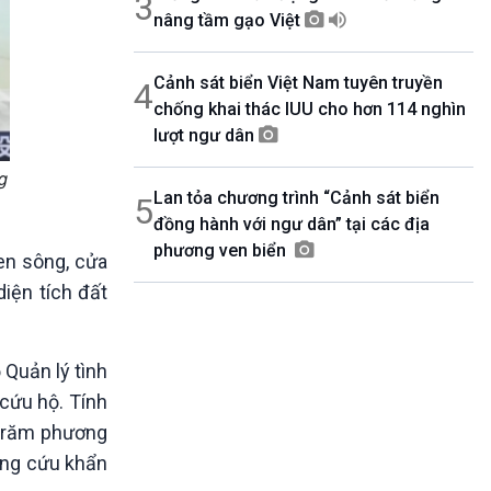
3
nâng tầm gạo Việt
Cảnh sát biển Việt Nam tuyên truyền
4
chống khai thác IUU cho hơn 114 nghìn
lượt ngư dân
g
Lan tỏa chương trình “Cảnh sát biển
5
đồng hành với ngư dân” tại các địa
phương ven biển
en sông, cửa
diện tích đất
 Quản lý tình
 cứu hộ. Tính
 trăm phương
 ứng cứu khẩn