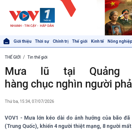
Giới thiệu
Thời sự
Chính trị
Thế giới
Kinh tế
Nông nghiệp
Giới thiệu
Thời sự
THẾ GIỚI
Tin thế giới
Thời sự 6h
Thời sự 12h
Mưa lũ tại Quảng T
Thời sự 18h
Thời sự 21h30
hàng chục nghìn người phả
Bản tin
Chuyên mục
Theo dòng Thời sự
Thứ ba, 15:34, 07/07/2026
VOV1 - Mưa lớn kéo dài do ảnh hưởng của bão đã g
Xã hội
Khoa học & Công nghệ
(Trung Quốc), khiến 4 người thiệt mạng, 8 người mất 
Tin Đời sống & Xã hội
Tin Khoa học & Công nghệ