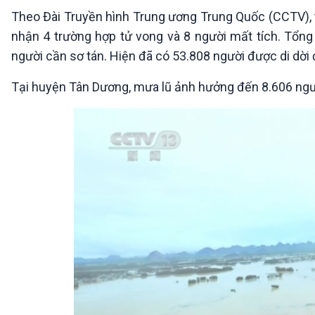
360 độ Sức khỏe
Kết nối công nghệ
Theo Đài Truyền hình Trung ương Trung Quốc (CCTV), 
Chuyển đổi Xanh
Sống chung với biến đổi
nhận 4 trường hợp tử vong và 8 người mất tích. Tổng 
Tài nguyên và Môi trường
khí hậu
người cần sơ tán. Hiện đã có 53.808 người được di dời đ
Chuyên gia của bạn
Xã hội chuyển động
Tại huyện Tân Dương, mưa lũ ảnh hưởng đến 8.606 người,
Bước chân đến trường
VOV1 đặc biệt
Thanh âm ký sự
Chân dung cuộc sống
Các chương trình đặc biệt