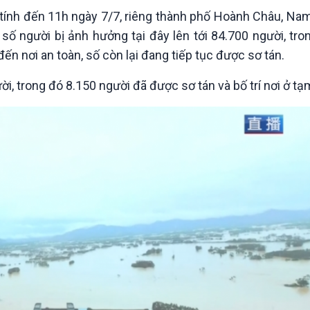
Chát với người nổi tiếng
Video
tính đến 11h ngày 7/7, riêng thành phố Hoành Châu, Nam
Câu chuyện Thể thao
Infographic
số người bị ảnh hưởng tại đây lên tới 84.700 người, tro
E-Magazine
ến nơi an toàn, số còn lại đang tiếp tục được sơ tán.
 trong đó 8.150 người đã được sơ tán và bố trí nơi ở tạm