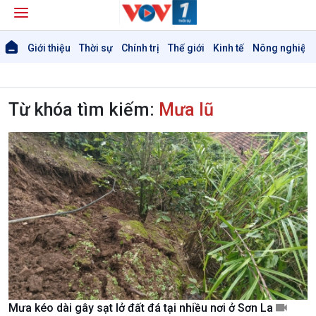
Giới thiệu
Thời sự
Chính trị
Thế giới
Kinh tế
Nông nghiệp 
Từ khóa tìm kiếm:
Mưa lũ
Mưa kéo dài gây sạt lở đất đá tại nhiều nơi ở Sơn La