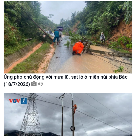
Kinh tế
Nông nghiệp & Biển đảo
Ứng phó chủ động với mưa lũ, sạt lở ở miền núi phía Bắc
Tin Kinh tế
Tin Nông nghiệp & Biển
(18/7/2026)
Trước giờ mở cửa
đảo
Dòng chảy Kinh tế
Mùa vàng
Sức sống hàng Việt
Biển đảo Việt Nam
Khởi nghiệp
Tâm tình biên giới và hải
Tuyên chiến với gian lận
đảo
thương mại
Tìm hiểu biển, đảo Việt
Nam