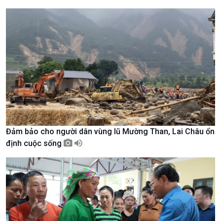
Giới thiệu
Thời sự
Thời sự 6h
Thời sự 12h
Thời sự 18h
Thời sự 21h30
Bản tin
Chuyên mục
Theo dòng Thời sự
Đảm bảo cho người dân vùng lũ Mường Than, Lai Châu ổn
định cuộc sống