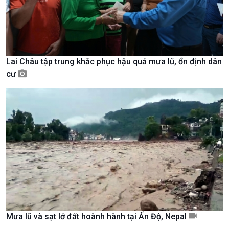
Lai Châu tập trung khắc phục hậu quả mưa lũ, ổn định dân
cư
Chính trị
Thế giới
Tin Chính trị
Tin thế giới
Chính phủ với người dân
Vấn đề quốc tế
Quốc hội với cử tri
Hồ sơ sự kiện quốc tế
Xây dựng đảng
Thế giới & Việt Nam
Đảng trong cuộc sống
Biên cương - Một dải vững
Nhận diện sự thật
bền
Pháp luật và đời sống
Mưa lũ và sạt lở đất hoành hành tại Ấn Độ, Nepal