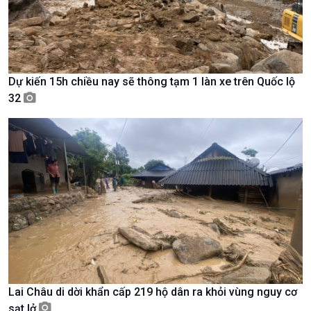
Tin Văn hoá & Du lịch
Ảnh
Chát với người nổi tiếng
Video
Câu chuyện Thể thao
Infographic
E-Magazine
Dự kiến 15h chiều nay sẽ thông tạm 1 làn xe trên Quốc lộ
32
Lai Châu di dời khẩn cấp 219 hộ dân ra khỏi vùng nguy cơ
Podcast
Góc nhìn VOV1
sạt lở