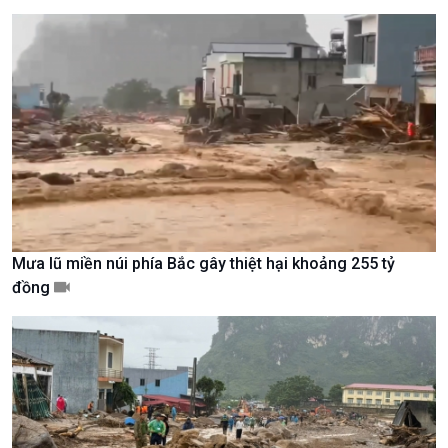
Chuyên gia của bạn
Xã hội chuyển động
Bước chân đến trường
Mưa lũ miền núi phía Bắc gây thiệt hại khoảng 255 tỷ
đồng
Văn hoá & Du lịch
Multimedia