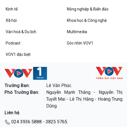
Kinh tế
Nông nghiệp & Biển đảo
VOV1 đặc biệt
Xã hội
Khoa học & Công nghệ
Thanh âm ký sự
Văn hoá & Du lịch
Multimedia
Chân dung cuộc sống
Các chương trình đặc biệt
Podcast
Góc nhìn VOV1
VOV1 đặc biệt
Trưởng Ban:
Lê Văn Phúc.
Phó Trưởng Ban:
Nguyễn Mạnh Thắng - Nguyễn Thị
Tuyết Mai - Lê Thị Hằng - Hoàng Trung
Dũng.
Liên hệ
024 3936 5888 - 3825 5765.