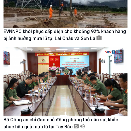
EVNNPC khôi phục cấp điện cho khoảng 92% khách hàng
bị ảnh hưởng mưa lũ tại Lai Châu và Sơn La
Xã hội
Khoa học & Công nghệ
Tin Đời sống & Xã hội
Tin Khoa học & Công nghệ
360 độ Sức khỏe
Kết nối công nghệ
Bộ Công an chỉ đạo chủ động phòng thủ dân sự, khắc
Chuyển đổi Xanh
Sống chung với biến đổi
phục hậu quả mưa lũ tại Tây Bắc
Tài nguyên và Môi trường
khí hậu