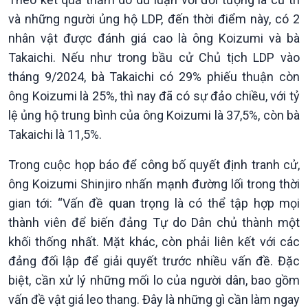
Trước giờ mở cửa
đảo
Dòng chảy Kinh tế
Mùa vàng
và những người ủng hộ LDP, đến thời điểm này, có 2
Sức sống hàng Việt
Biển đảo Việt Nam
nhân vật được đánh giá cao là ông Koizumi và bà
Khởi nghiệp
Tâm tình biên giới và hải
Takaichi. Nếu như trong bầu cử Chủ tịch LDP vào
Tuyên chiến với gian lận
đảo
tháng 9/2024, bà Takaichi có 29% phiếu thuận còn
thương mại
Tìm hiểu biển, đảo Việt
ông Koizumi là 25%, thì nay đã có sự đảo chiều, với tỷ
Nam
lệ ủng hộ trung bình của ông Koizumi là 37,5%, còn bà
Takaichi là 11,5%.
Trong cuộc họp báo để công bố quyết định tranh cử,
ông Koizumi Shinjiro nhấn mạnh đường lối trong thời
gian tới: “Vấn đề quan trọng là có thể tập hợp mọi
thành viên để biến đảng Tự do Dân chủ thành một
khối thống nhất. Mặt khác, còn phải liên kết với các
đảng đối lập để giải quyết trước nhiều vấn đề. Đặc
Xã hội
Khoa học & Công nghệ
biệt, cần xử lý những mối lo của người dân, bao gồm
Tin Đời sống & Xã hội
Tin Khoa học & Công nghệ
vấn đề vật giá leo thang. Đây là những gì cần làm ngay