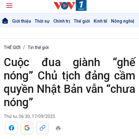
Giới thiệu
Thời sự
Chính trị
Thế giới
Kinh tế
Nông nghiệp 
THẾ GIỚI
Tin thế giới
Cuộc đua giành “ghế
nóng” Chủ tịch đảng cầm
quyền Nhật Bản vẫn “chưa
nóng”
Thứ tư, 06:30, 17/09/2025
Giới thiệu
Thời sự