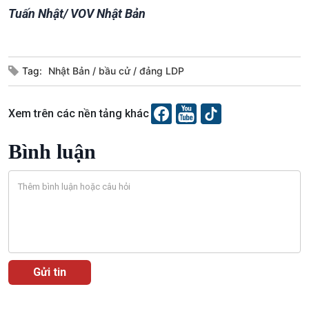
Câu chuyện Thể thao
Infographic
Tuấn Nhật/ VOV Nhật Bản
E-Magazine
Tag:
Nhật Bản
bầu cử
đảng LDP
Xem trên các nền tảng khác
Bình luận
Podcast
Góc nhìn VOV1
Bình luận
10 phút Sự kiện - Luận bàn
Câu chuyện thời sự
Dòng chảy sự kiện
Đối thoại
Diễn đàn chủ nhật