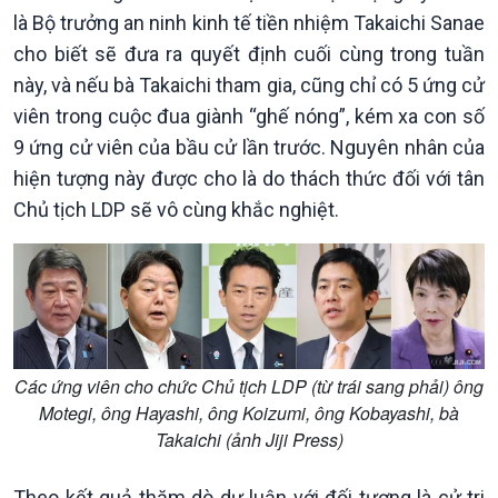
Chính phủ với người dân
Vấn đề quốc tế
là Bộ trưởng an ninh kinh tế tiền nhiệm Takaichi Sanae
Quốc hội với cử tri
Hồ sơ sự kiện quốc tế
cho biết sẽ đưa ra quyết định cuối cùng trong tuần
Xây dựng đảng
Thế giới & Việt Nam
này, và nếu bà Takaichi tham gia, cũng chỉ có 5 ứng cử
Đảng trong cuộc sống
Biên cương - Một dải vững
viên trong cuộc đua giành “ghế nóng”, kém xa con số
Nhận diện sự thật
bền
9 ứng cử viên của bầu cử lần trước. Nguyên nhân của
Pháp luật và đời sống
hiện tượng này được cho là do thách thức đối với tân
Chủ tịch LDP sẽ vô cùng khắc nghiệt.
Các ứng viên cho chức Chủ tịch LDP (từ trái sang phải) ông
Motegi, ông Hayashi, ông Koizumi, ông Kobayashi, bà
Takaichi (ảnh Jiji Press)
Kinh tế
Nông nghiệp & Biển đảo
Tin Kinh tế
Tin Nông nghiệp & Biển
Theo kết quả thăm dò dư luận với đối tượng là cử tri