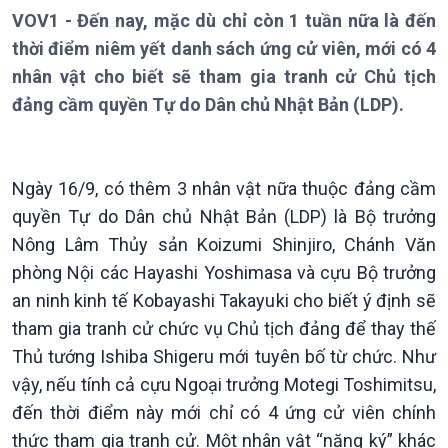
Thời sự 6h
VOV1 - Đến nay, mặc dù chỉ còn 1 tuần nữa là đến
Thời sự 12h
thời điểm niêm yết danh sách ứng cử viên, mới có 4
Thời sự 18h
nhân vật cho biết sẽ tham gia tranh cử Chủ tịch
Thời sự 21h30
đảng cầm quyền Tự do Dân chủ Nhật Bản (LDP).
Bản tin
Chuyên mục
Theo dòng Thời sự
Ngày 16/9, có thêm 3 nhân vật nữa thuộc đảng cầm
quyền Tự do Dân chủ Nhật Bản (LDP) là Bộ trưởng
Nông Lâm Thủy sản Koizumi Shinjiro, Chánh Văn
phòng Nội các Hayashi Yoshimasa và cựu Bộ trưởng
an ninh kinh tế Kobayashi Takayuki cho biết ý định sẽ
tham gia tranh cử chức vụ Chủ tịch đảng để thay thế
Thủ tướng Ishiba Shigeru mới tuyên bố từ chức. Như
vậy, nếu tính cả cựu Ngoại trưởng Motegi Toshimitsu,
đến thời điểm này mới chỉ có 4 ứng cử viên chính
Chính trị
Thế giới
thức tham gia tranh cử. Một nhân vật “nặng ký” khác
Tin Chính trị
Tin thế giới