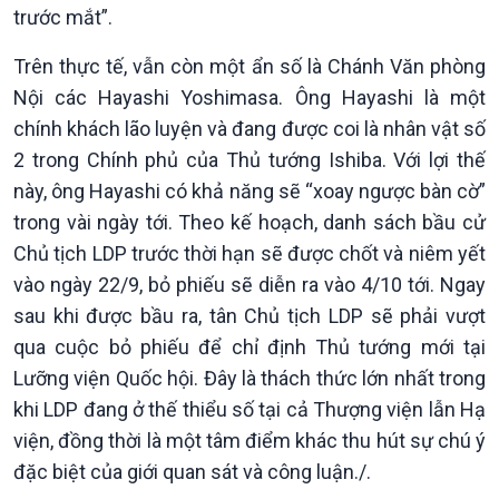
360 độ Sức khỏe
Kết nối công nghệ
trước mắt”.
Chuyển đổi Xanh
Sống chung với biến đổi
Tài nguyên và Môi trường
khí hậu
Trên thực tế, vẫn còn một ẩn số là Chánh Văn phòng
Chuyên gia của bạn
Nội các Hayashi Yoshimasa. Ông Hayashi là một
Xã hội chuyển động
chính khách lão luyện và đang được coi là nhân vật số
Bước chân đến trường
2 trong Chính phủ của Thủ tướng Ishiba. Với lợi thế
này, ông Hayashi có khả năng sẽ “xoay ngược bàn cờ”
trong vài ngày tới. Theo kế hoạch, danh sách bầu cử
Chủ tịch LDP trước thời hạn sẽ được chốt và niêm yết
vào ngày 22/9, bỏ phiếu sẽ diễn ra vào 4/10 tới. Ngay
sau khi được bầu ra, tân Chủ tịch LDP sẽ phải vượt
qua cuộc bỏ phiếu để chỉ định Thủ tướng mới tại
Lưỡng viện Quốc hội. Đây là thách thức lớn nhất trong
khi LDP đang ở thế thiểu số tại cả Thượng viện lẫn Hạ
Văn hoá & Du lịch
Multimedia
viện, đồng thời là một tâm điểm khác thu hút sự chú ý
Tin Văn hoá & Du lịch
Ảnh
đặc biệt của giới quan sát và công luận./.
Chát với người nổi tiếng
Video