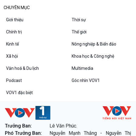
Chuyện đêm
CHUYÊN MỤC
Giới thiệu
Thời sự
Chính trị
Thế giới
Kinh tế
Nông nghiệp & Biển đảo
Xã hội
Khoa học & Công nghệ
Văn hoá & Du lịch
Multimedia
Podcast
Góc nhìn VOV1
VOV1 đặc biệt
Thanh âm ký sự
VOV1 đặc biệt
Chân dung cuộc sống
Các chương trình đặc biệt
Trưởng Ban:
Lê Văn Phúc.
Phó Trưởng Ban:
Nguyễn Mạnh Thắng - Nguyễn Thị