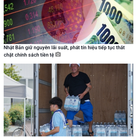
Nam
Nhật Bản giữ nguyên lãi suất, phát tín hiệu tiếp tục thắt
chặt chính sách tiền tệ
Xã hội
Khoa học & Công nghệ
Tin Đời sống & Xã hội
Tin Khoa học & Công nghệ
360 độ Sức khỏe
Kết nối công nghệ
Chuyển đổi Xanh
Sống chung với biến đổi