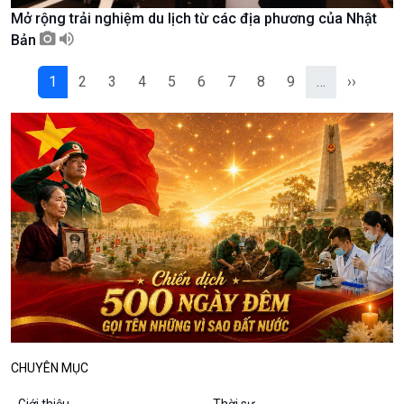
Mở rộng trải nghiệm du lịch từ các địa phương của Nhật
Podcast
Góc nhìn VOV1
Bản
Bình luận
10 phút Sự kiện - Luận bàn
1
2
3
4
5
6
7
8
9
…
››
Câu chuyện thời sự
Dòng chảy sự kiện
Đối thoại
Diễn đàn chủ nhật
Chuyện đêm
CHUYÊN MỤC
Giới thiệu
Thời sự