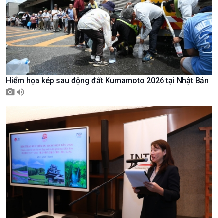
Văn hoá & Du lịch
Multimedia
Tin Văn hoá & Du lịch
Ảnh
Chát với người nổi tiếng
Video
Câu chuyện Thể thao
Infographic
E-Magazine
Hiểm họa kép sau động đất Kumamoto 2026 tại Nhật Bản