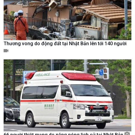
Thương vong do động đất tại Nhật Bản lên tới 140 người
Chính trị
Thế giới
Tin Chính trị
Tin thế giới
Chính phủ với người dân
Vấn đề quốc tế
Quốc hội với cử tri
Hồ sơ sự kiện quốc tế
Xây dựng đảng
Thế giới & Việt Nam
Đảng trong cuộc sống
Biên cương - Một dải vững
Nhận diện sự thật
bền
Pháp luật và đời sống
66 người thiệt mạng do nắng nóng lịch sử tại Nhật Bản