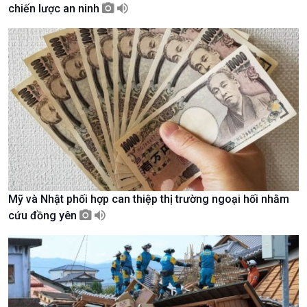
chiến lược an ninh
Giới thiệu
Thời sự
Thời sự 6h
Thời sự 12h
Thời sự 18h
Thời sự 21h30
Bản tin
Chuyên mục
Theo dòng Thời sự
Mỹ và Nhật phối hợp can thiệp thị trường ngoại hối nhằm
cứu đồng yên