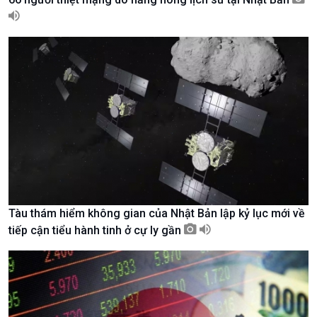
Kinh tế
Nông nghiệp & Biển đảo
Tin Kinh tế
Tin Nông nghiệp & Biển
Tàu thám hiểm không gian của Nhật Bản lập kỷ lục mới về
Trước giờ mở cửa
đảo
tiếp cận tiểu hành tinh ở cự ly gần
Dòng chảy Kinh tế
Mùa vàng
Sức sống hàng Việt
Biển đảo Việt Nam
Khởi nghiệp
Tâm tình biên giới và hải
Tuyên chiến với gian lận
đảo
thương mại
Tìm hiểu biển, đảo Việt