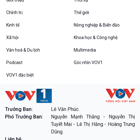
Chính trị
Thế giới
Kinh tế
Nông nghiệp & Biển đảo
VOV1 đặc biệt
Xã hội
Khoa học & Công nghệ
Thanh âm ký sự
Chân dung cuộc sống
Văn hoá & Du lịch
Multimedia
Các chương trình đặc biệt
Podcast
Góc nhìn VOV1
VOV1 đặc biệt
Trưởng Ban:
Lê Văn Phúc.
Phó Trưởng Ban:
Nguyễn Mạnh Thắng - Nguyễn Thị
Tuyết Mai - Lê Thị Hằng - Hoàng Trung
Dũng.
Liên hệ