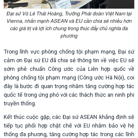
Đại sứ Vũ Lê Thái Hoàng, Trưởng Phái đoàn Việt Nam tại
Vienna, nhấn mạnh ASEAN và EU cần chia sẻ nhiều hơn
các giá trị và lợi ích chung trong thúc đẩy chủ nghĩa đa
phương
Trong lĩnh vực phòng chống tội phạm mạng, Đại sứ
cảm ơn Đại sứ EU đã chia sẻ thông tin về việc EU sẽ
sớm phê chuẩn Công ước của Liên hợp quốc về
phòng chống tội phạm mạng (Công ước Hà Nội), coi
đây là bước đi quan trọng nhằm tăng cường hợp tác
quốc tế trong ứng phó với các thách thức an ninh phi
truyền thống.
Văn hoá & Du lịch
Multimedia
Kết thúc cuộc gặp, các Đại sứ ASEAN khẳng định sẽ
Tin Văn hoá & Du lịch
Ảnh
tiếp tục phối hợp chặt chẽ với EU nhằm bảo vệ hệ
Chát với người nổi tiếng
Video
thống đa phương, tăng cường hợp tác trong các lĩnh
Câu chuyện Thể thao
Infographic