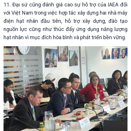
11. Đại sứ cũng đánh giá cao sự hỗ trợ của IAEA đối
với Việt Nam trong việc hợp tác xây dựng hai nhà máy
điện hạt nhân đầu tiên, hỗ trợ xây dựng, đàò tạo
nguồn lực cũng như thúc đẩy ứng dụng năng lượng
hạt nhân vì mục đích hòa bình và phát triển bền vững.
Xã hội
Khoa học & Công nghệ
Tin Đời sống & Xã hội
Tin Khoa học & Công nghệ
360 độ Sức khỏe
Kết nối công nghệ
Chuyển đổi Xanh
Sống chung với biến đổi
Tài nguyên và Môi trường
khí hậu
Chuyên gia của bạn
Xã hội chuyển động
Bước chân đến trường