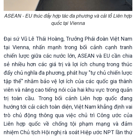
Kinh tế
Nông nghiệp & Biển đảo
ASEAN - EU thúc đẩy hợp tác đa phương và cải tổ Liên hợp
Tin Kinh tế
Tin Nông nghiệp & Biển
quốc tại Vienna
Trước giờ mở cửa
đảo
Dòng chảy Kinh tế
Mùa vàng
Đại sứ Vũ Lê Thái Hoàng, Trưởng Phái đoàn Việt Nam
Sức sống hàng Việt
Biển đảo Việt Nam
Khởi nghiệp
Tâm tình biên giới và hải
tại Vienna, nhấn mạnh trong bối cảnh cạnh tranh
Tuyên chiến với gian lận
đảo
chiến lược giữa các nước lớn, ASEAN và EU cần chia
thương mại
Tìm hiểu biển, đảo Việt
sẻ nhiều hơn các giá trị và lợi ích chung trong thúc
Nam
đẩy chủ nghĩa đa phương, phát huy "tự chủ chiến lược
tập thể" nhằm bảo vệ lợi ích của các quốc gia thành
viên và nâng cao tiếng nói của hai khu vực trong quản
trị toàn cầu. Trong bối cảnh Liên hợp quốc đang
hướng tới cải cách toàn diện, Việt Nam khẳng định vai
trò chủ động thông qua việc chủ trì Công ước của
Liên hợp quốc về chống tội phạm mạng và đảm
nhiệm Chủ tịch Hội nghị rà soát Hiệp ước NPT lần thứ