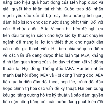
nâng cao hiệu quả hoạt động của Liên hợp quốc và
giải quyết khó khăn tài chính. Cuộc trao đổi nhấn
mạnh yêu cầu cải tổ bộ máy theo hướng tinh gọn,
đảm bảo lợi ích cho các nước đang phát triển. Đối với
các tổ chức quốc tế tại Vienna, hai bên đề nghị ưu
tiên đầu tư ngân sách cho hợp tác kỹ thuật chuyên
ngành để mang lại lợi ích thiết thực cho người dân
các quốc gia thành viên. Hai bên chia sẻ quan điểm
về các vấn đề đang được thảo luận tại IAEA, khẳng
định tầm quan trọng của việc duy trì đoàn kết và đồng
thuận tại Hội đồng Thống đốc IAEA. Hai bên nhấn
mạnh Đại hội đồng IAEA và Hội đồng Thống đốc IAEA
Chính trị
Thế giới
tiếp tục là diễn đàn đối thoại, hợp tác, tránh đối đầu
Tin Chính trị
Tin thế giới
Chính phủ với người dân
Vấn đề quốc tế
hoặc chính trị hóa các vấn đề kỹ thuật. Hai bên cũng
Quốc hội với cử tri
Hồ sơ sự kiện quốc tế
kêu gọi tăng cường hỗ trợ kỹ thuật và bảo đảm quyền
Xây dựng đảng
Thế giới & Việt Nam
tiếp cận công bằng của các nước đang phát triển đối
Đảng trong cuộc sống
Biên cương - Một dải vững