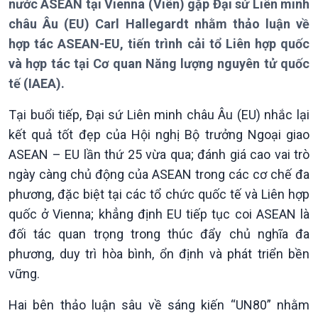
nước ASEAN tại Vienna (Viên) gặp Đại sứ Liên minh
châu Âu (EU) Carl Hallegardt nhằm thảo luận về
hợp tác ASEAN-EU, tiến trình cải tổ Liên hợp quốc
và hợp tác tại Cơ quan Năng lượng nguyên tử quốc
tế (IAEA).
Giới thiệu
Thời sự
Tại buổi tiếp, Đại sứ Liên minh châu Âu (EU) nhắc lại
Thời sự 6h
kết quả tốt đẹp của Hội nghị Bộ trưởng Ngoại giao
Thời sự 12h
ASEAN – EU lần thứ 25 vừa qua; đánh giá cao vai trò
Thời sự 18h
ngày càng chủ động của ASEAN trong các cơ chế đa
Thời sự 21h30
phương, đặc biệt tại các tổ chức quốc tế và Liên hợp
Bản tin
quốc ở Vienna; khẳng định EU tiếp tục coi ASEAN là
Chuyên mục
đối tác quan trọng trong thúc đẩy chủ nghĩa đa
Theo dòng Thời sự
phương, duy trì hòa bình, ổn định và phát triển bền
vững.
Hai bên thảo luận sâu về sáng kiến “UN80” nhằm