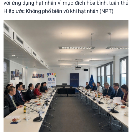
với ứng dụng hạt nhân vì mục đích hòa bình, tuân thủ
Nhận diện sự thật
bền
Hiệp ước Không phổ biến vũ khí hạt nhân (NPT).
Pháp luật và đời sống