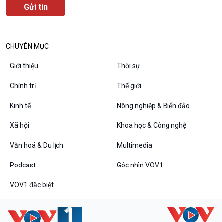
CHUYÊN MỤC
Giới thiệu
Thời sự
VOV1 đặc biệt
Chính trị
Thế giới
Thanh âm ký sự
Kinh tế
Nông nghiệp & Biển đảo
Chân dung cuộc sống
Các chương trình đặc biệt
Xã hội
Khoa học & Công nghệ
Văn hoá & Du lịch
Multimedia
Podcast
Góc nhìn VOV1
VOV1 đặc biệt