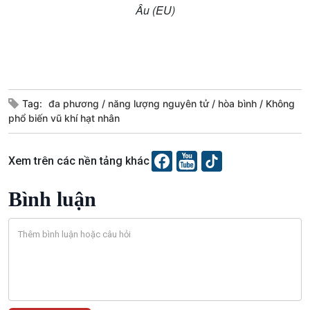
Podcast
Góc nhìn VOV1
Âu (EU)
Bình luận
10 phút Sự kiện - Luận bàn
Câu chuyện thời sự
Dòng chảy sự kiện
Đối thoại
Tag:
đa phương
năng lượng nguyên tử
hòa bình
Không
Diễn đàn chủ nhật
phổ biến vũ khí hạt nhân
Chuyện đêm
Xem trên các nền tảng khác
Bình luận