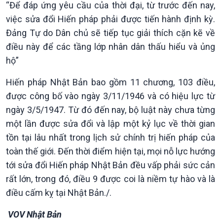
“Để đáp ứng yêu cầu của thời đại, từ trước đến nay,
Chuyển đổi Xanh
Sống chung với biến đổi
việc sửa đổi Hiến pháp phải được tiến hành định kỳ.
Tài nguyên và Môi trường
khí hậu
Chuyên gia của bạn
Đảng Tự do Dân chủ sẽ tiếp tục giải thích cặn kẽ về
Xã hội chuyển động
điều này để các tầng lớp nhân dân thấu hiểu và ủng
Bước chân đến trường
hộ”
Hiến pháp Nhật Bản bao gồm 11 chương, 103 điều,
được công bố vào ngày 3/11/1946 và có hiệu lực từ
ngày 3/5/1947. Từ đó đến nay, bộ luật này chưa từng
một lần được sửa đổi và lập một kỷ lục về thời gian
tồn tại lâu nhất trong lịch sử chính trị hiến pháp của
toàn thế giới. Đến thời điểm hiện tại, mọi nỗ lực hướng
tới sửa đổi Hiến pháp Nhật Bản đều vấp phải sức cản
rất lớn, trong đó, điều 9 được coi là niềm tự hào và là
Văn hoá & Du lịch
Multimedia
điều cấm kỵ tại Nhật Bản./.
Tin Văn hoá & Du lịch
Ảnh
Chát với người nổi tiếng
Video
VOV Nhật Bản
Câu chuyện Thể thao
Infographic