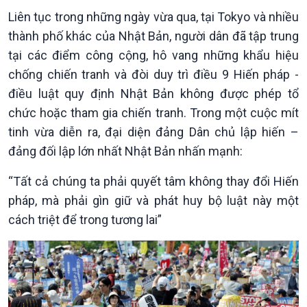
Chính phủ với người dân
Vấn đề quốc tế
Liên tục trong những ngày vừa qua, tại Tokyo và nhiều
Quốc hội với cử tri
Hồ sơ sự kiện quốc tế
thành phố khác của Nhật Bản, người dân đã tập trung
Xây dựng đảng
Thế giới & Việt Nam
tại các điểm công cộng, hô vang những khẩu hiệu
Đảng trong cuộc sống
Biên cương - Một dải vững
Nhận diện sự thật
bền
chống chiến tranh và đòi duy trì điều 9 Hiến pháp -
Pháp luật và đời sống
điều luật quy định Nhật Bản không được phép tổ
chức hoặc tham gia chiến tranh. Trong một cuộc mít
tinh vừa diễn ra, đại diện đảng Dân chủ lập hiến –
đảng đối lập lớn nhất Nhật Bản nhấn mạnh:
“Tất cả chúng ta phải quyết tâm không thay đổi Hiến
pháp, mà phải gìn giữ và phát huy bộ luật này một
cách triệt để trong tương lai”
Kinh tế
Nông nghiệp & Biển đảo
Tin Kinh tế
Tin Nông nghiệp & Biển
Trước giờ mở cửa
đảo