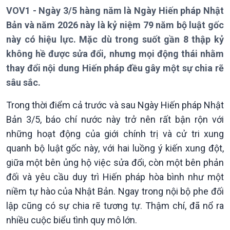
Thời sự 6h
VOV1 - Ngày 3/5 hàng năm là Ngày Hiến pháp Nhật
Thời sự 12h
Bản và năm 2026 này là kỷ niệm 79 năm bộ luật gốc
Thời sự 18h
này có hiệu lực. Mặc dù trong suốt gần 8 thập kỷ
Thời sự 21h30
Bản tin
không hề được sửa đổi, nhưng mọi động thái nhằm
Chuyên mục
thay đổi nội dung Hiến pháp đều gây một sự chia rẽ
Theo dòng Thời sự
sâu sắc.
Trong thời điểm cả trước và sau Ngày Hiến pháp Nhật
Bản 3/5, báo chí nước này trở nên rất bận rộn với
những hoạt động của giới chính trị và cử tri xung
quanh bộ luật gốc này, với hai luồng ý kiến xung đột,
giữa một bên ủng hộ việc sửa đổi, còn một bên phản
đối và yêu cầu duy trì Hiến pháp hòa bình như một
niềm tự hào của Nhật Bản. Ngay trong nội bộ phe đối
lập cũng có sự chia rẽ tương tự. Thậm chí, đã nổ ra
Chính trị
Thế giới
nhiều cuộc biểu tình quy mô lớn.
Tin Chính trị
Tin thế giới