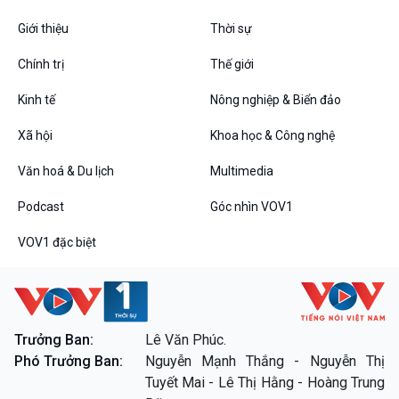
Giới thiệu
Thời sự
Chính trị
Thế giới
Kinh tế
Nông nghiệp & Biển đảo
Xã hội
Khoa học & Công nghệ
Văn hoá & Du lịch
Multimedia
Podcast
Góc nhìn VOV1
VOV1 đặc biệt
VOV1 đặc biệt
Thanh âm ký sự
Chân dung cuộc sống
Các chương trình đặc biệt
Trưởng Ban:
Lê Văn Phúc.
Phó Trưởng Ban:
Nguyễn Mạnh Thắng - Nguyễn Thị
Tuyết Mai - Lê Thị Hằng - Hoàng Trung