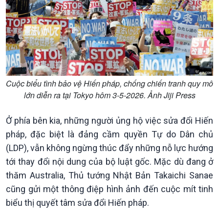
Dòng chảy Kinh tế
Mùa vàng
Sức sống hàng Việt
Biển đảo Việt Nam
Khởi nghiệp
Tâm tình biên giới và hải
Tuyên chiến với gian lận
đảo
thương mại
Tìm hiểu biển, đảo Việt
Nam
Cuộc biểu tình bảo vệ Hiến pháp, chống chiến tranh quy mô
lớn diễn ra tại Tokyo hôm 3-5-2026. Ảnh Jiji Press
Ở phía bên kia, những người ủng hộ việc sửa đổi Hiến
pháp, đặc biệt là đảng cầm quyền Tự do Dân chủ
(LDP), vẫn không ngừng thúc đẩy những nỗ lực hướng
tới thay đổi nội dung của bộ luật gốc. Mặc dù đang ở
thăm Australia, Thủ tướng Nhật Bản Takaichi Sanae
Xã hội
Khoa học & Công nghệ
cũng gửi một thông điệp hình ảnh đến cuộc mít tinh
biểu thị quyết tâm sửa đổi Hiến pháp.
Tin Đời sống & Xã hội
Tin Khoa học & Công nghệ
360 độ Sức khỏe
Kết nối công nghệ