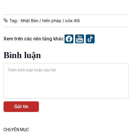
E-Magazine
Tag:
Nhật Bản
hiến pháp
sửa đổi
Xem trên các nền tảng khác
Bình luận
Podcast
Góc nhìn VOV1
Bình luận
10 phút Sự kiện - Luận bàn
Câu chuyện thời sự
Dòng chảy sự kiện
Đối thoại
Diễn đàn chủ nhật
CHUYÊN MỤC
Chuyện đêm