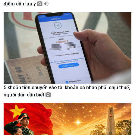
Chính trị
Thế giới
điểm cần lưu ý
Tin Chính trị
Tin thế giới
Chính phủ với người dân
Vấn đề quốc tế
Quốc hội với cử tri
Hồ sơ sự kiện quốc tế
Xây dựng đảng
Thế giới & Việt Nam
Đảng trong cuộc sống
Biên cương - Một dải vững
Nhận diện sự thật
bền
Pháp luật và đời sống
Kinh tế
Nông nghiệp & Biển đảo
Tin Kinh tế
Tin Nông nghiệp & Biển
Trước giờ mở cửa
đảo
5 khoản tiền chuyển vào tài khoản cá nhân phải chịu thuế,
Dòng chảy Kinh tế
Mùa vàng
người dân cần biết
Sức sống hàng Việt
Biển đảo Việt Nam
Khởi nghiệp
Tâm tình biên giới và hải
Tuyên chiến với gian lận
đảo
thương mại
Tìm hiểu biển, đảo Việt
Nam