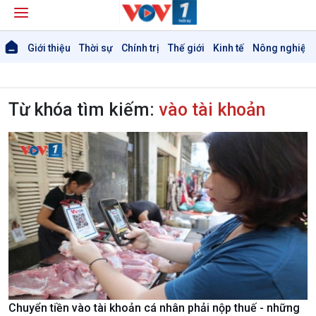
Giới thiệu
Thời sự
Chính trị
Thế giới
Kinh tế
Nông nghiệp 
Từ khóa tìm kiếm:
vào tài khoản
Giới thiệu
Thời sự
Thời sự 6h
Thời sự 12h
Thời sự 18h
Thời sự 21h30
Bản tin
Chuyên mục
Theo dòng Thời sự
Chuyển tiền vào tài khoản cá nhân phải nộp thuế - những