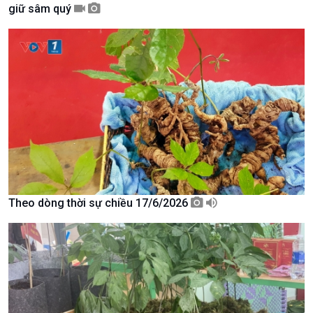
giữ sâm quý
Giới thiệu
Thời sự
Thời sự 6h
Thời sự 12h
Thời sự 18h
Thời sự 21h30
Bản tin
Chuyên mục
Theo dòng Thời sự
Theo dòng thời sự chiều 17/6/2026