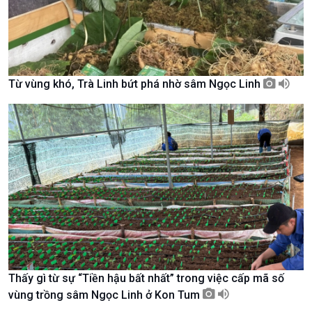
Từ vùng khó, Trà Linh bứt phá nhờ sâm Ngọc Linh
Chính trị
Thế giới
Tin Chính trị
Tin thế giới
Chính phủ với người dân
Vấn đề quốc tế
Quốc hội với cử tri
Hồ sơ sự kiện quốc tế
Xây dựng đảng
Thế giới & Việt Nam
Đảng trong cuộc sống
Biên cương - Một dải vững
Nhận diện sự thật
bền
Pháp luật và đời sống
Thấy gì từ sự “Tiền hậu bất nhất” trong việc cấp mã số
vùng trồng sâm Ngọc Linh ở Kon Tum