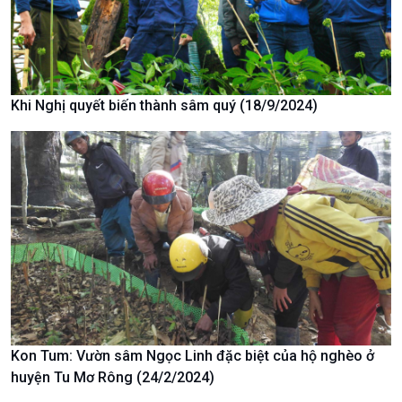
Chát với người nổi tiếng
Video
Câu chuyện Thể thao
Infographic
E-Magazine
Khi Nghị quyết biến thành sâm quý (18/9/2024)
Kon Tum: Vườn sâm Ngọc Linh đặc biệt của hộ nghèo ở
Podcast
Góc nhìn VOV1
huyện Tu Mơ Rông (24/2/2024)
Bình luận