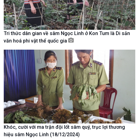
Tri thức dân gian về sâm Ngọc Linh ở Kon Tum là Di sản
văn hoá phi vật thể quốc gia
Xã hội
Khoa học & Công nghệ
Tin Đời sống & Xã hội
Tin Khoa học & Công nghệ
360 độ Sức khỏe
Kết nối công nghệ
Khóc, cười với ma trận đội lốt sâm quý, trục lợi thương
Chuyển đổi Xanh
Sống chung với biến đổi
hiệu sâm Ngọc Linh (18/12/2024)
Tài nguyên và Môi trường
khí hậu