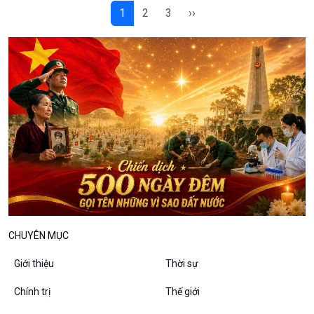
1
2
3
››
10 phút Sự kiện - Luận bàn
Câu chuyện thời sự
Dòng chảy sự kiện
Đối thoại
Diễn đàn chủ nhật
Chuyện đêm
CHUYÊN MỤC
Giới thiệu
Thời sự
Chính trị
Thế giới