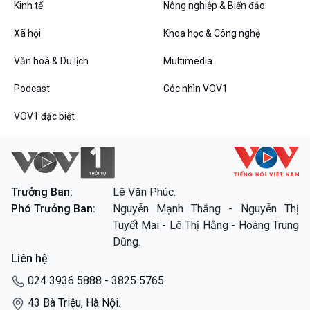
Kinh tế
Nông nghiệp & Biển đảo
VOV1 đặc biệt
Xã hội
Khoa học & Công nghệ
Thanh âm ký sự
Văn hoá & Du lịch
Multimedia
Chân dung cuộc sống
Các chương trình đặc biệt
Podcast
Góc nhìn VOV1
VOV1 đặc biệt
Trưởng Ban:
Lê Văn Phúc.
Phó Trưởng Ban:
Nguyễn Mạnh Thắng - Nguyễn Thị
Tuyết Mai - Lê Thị Hằng - Hoàng Trung
Dũng.
Liên hệ
024 3936 5888 - 3825 5765.
43 Bà Triệu, Hà Nội.