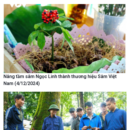
Chuyên gia của bạn
Xã hội chuyển động
Bước chân đến trường
Nâng tầm sâm Ngọc Linh thành thương hiệu Sâm Việt
Nam (4/12/2024)
Văn hoá & Du lịch
Multimedia
Tin Văn hoá & Du lịch
Ảnh