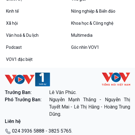
Bình luận
Kinh tế
Nông nghiệp & Biển đảo
10 phút Sự kiện - Luận bàn
Câu chuyện thời sự
Xã hội
Khoa học & Công nghệ
Dòng chảy sự kiện
Đối thoại
Văn hoá & Du lịch
Multimedia
Diễn đàn chủ nhật
Podcast
Góc nhìn VOV1
Chuyện đêm
VOV1 đặc biệt
VOV1 đặc biệt
Trưởng Ban:
Lê Văn Phúc.
Thanh âm ký sự
Phó Trưởng Ban:
Nguyễn Mạnh Thắng - Nguyễn Thị
Chân dung cuộc sống
Tuyết Mai - Lê Thị Hằng - Hoàng Trung
Các chương trình đặc biệt
Dũng.
Liên hệ
024 3936 5888 - 3825 5765.