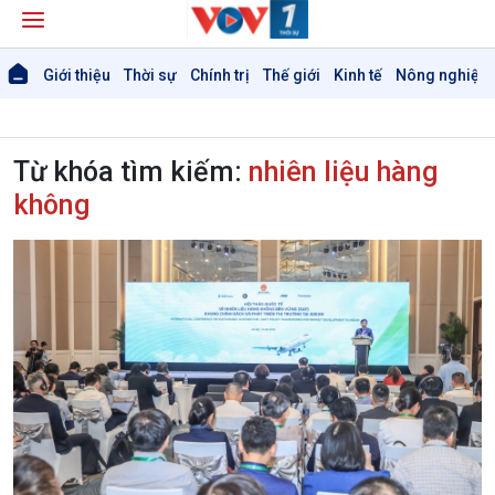
Giới thiệu
Thời sự
Chính trị
Thế giới
Kinh tế
Nông nghiệp 
Từ khóa tìm kiếm:
nhiên liệu hàng
không
Giới thiệu
Thời sự
Thời sự 6h
Thời sự 12h
Thời sự 18h
Thời sự 21h30
Bản tin