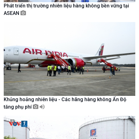
Chuyên mục
Phát triển thị trường nhiên liệu hàng không bền vững tại
Theo dòng Thời sự
ASEAN
Chính trị
Thế giới
Tin Chính trị
Tin thế giới
Chính phủ với người dân
Vấn đề quốc tế
Quốc hội với cử tri
Hồ sơ sự kiện quốc tế
Xây dựng đảng
Thế giới & Việt Nam
Đảng trong cuộc sống
Biên cương - Một dải vững
Nhận diện sự thật
bền
Khủng hoảng nhiên liệu - Các hãng hàng không Ấn Độ
Pháp luật và đời sống
tăng phụ phí