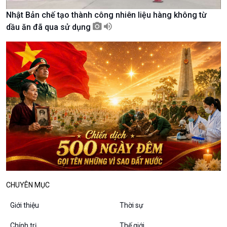
Tài nguyên và Môi trường
khí hậu
Chuyên gia của bạn
Nhật Bản chế tạo thành công nhiên liệu hàng không từ
Xã hội chuyển động
dầu ăn đã qua sử dụng
Bước chân đến trường
Văn hoá & Du lịch
Multimedia
Tin Văn hoá & Du lịch
Ảnh
Chát với người nổi tiếng
Video
Câu chuyện Thể thao
Infographic
E-Magazine
CHUYÊN MỤC
Giới thiệu
Thời sự
Podcast
Góc nhìn VOV1
Chính trị
Thế giới