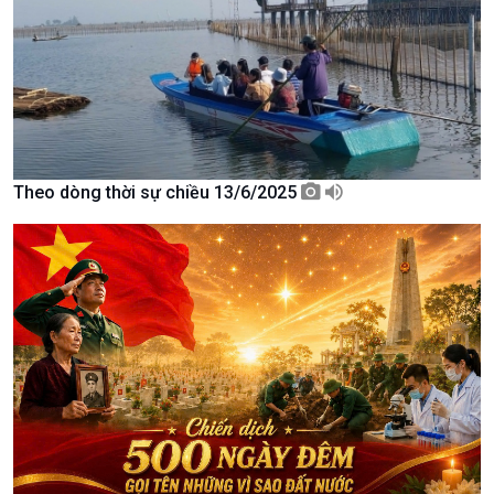
Khởi nghiệp
Tâm tình biên giới và hải
Tuyên chiến với gian lận
đảo
thương mại
Tìm hiểu biển, đảo Việt
Nam
Theo dòng thời sự chiều 13/6/2025
Xã hội
Khoa học & Công nghệ
Tin Đời sống & Xã hội
Tin Khoa học & Công nghệ
360 độ Sức khỏe
Kết nối công nghệ
Chuyển đổi Xanh
Sống chung với biến đổi
Tài nguyên và Môi trường
khí hậu
Chuyên gia của bạn
Xã hội chuyển động
Bước chân đến trường