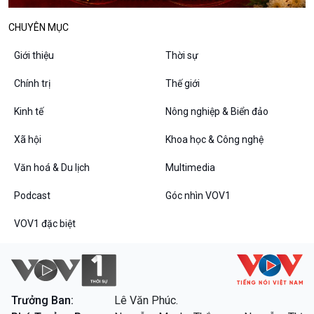
Văn hoá & Du lịch
Multimedia
Tin Văn hoá & Du lịch
Ảnh
CHUYÊN MỤC
Chát với người nổi tiếng
Video
Câu chuyện Thể thao
Infographic
Giới thiệu
Thời sự
E-Magazine
Chính trị
Thế giới
Kinh tế
Nông nghiệp & Biển đảo
Podcast
Góc nhìn VOV1
Xã hội
Khoa học & Công nghệ
Bình luận
Văn hoá & Du lịch
Multimedia
10 phút Sự kiện - Luận bàn
Câu chuyện thời sự
Podcast
Góc nhìn VOV1
Dòng chảy sự kiện
Đối thoại
VOV1 đặc biệt
Diễn đàn chủ nhật
Chuyện đêm
Trưởng Ban:
Lê Văn Phúc.