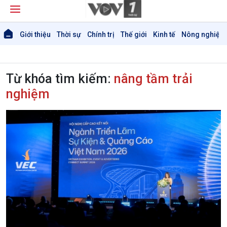
Giới thiệu
Thời sự
Chính trị
Thế giới
Kinh tế
Nông nghiệp 
Từ khóa tìm kiếm:
nâng tầm trải
nghiệm
Giới thiệu
Thời sự
Thời sự 6h
Thời sự 12h
Thời sự 18h
Thời sự 21h30
Bản tin
Chuyên mục
Theo dòng Thời sự