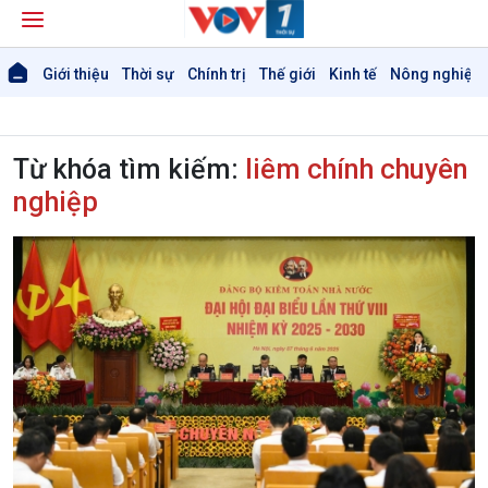
Giới thiệu
Thời sự
Chính trị
Thế giới
Kinh tế
Nông nghiệp 
Từ khóa tìm kiếm:
liêm chính chuyên
nghiệp
Giới thiệu
Thời sự
Thời sự 6h
Thời sự 12h
Thời sự 18h
Thời sự 21h30
Bản tin
Chuyên mục
Theo dòng Thời sự
Chính trị
Thế giới