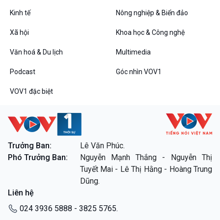
Tin Đời sống & Xã hội
Tin Khoa học & Công nghệ
360 độ Sức khỏe
Kết nối công nghệ
Kinh tế
Nông nghiệp & Biển đảo
Chuyển đổi Xanh
Sống chung với biến đổi
Xã hội
Khoa học & Công nghệ
Tài nguyên và Môi trường
khí hậu
Chuyên gia của bạn
Văn hoá & Du lịch
Multimedia
Xã hội chuyển động
Bước chân đến trường
Podcast
Góc nhìn VOV1
Văn hoá & Du lịch
Multimedia
VOV1 đặc biệt
Tin Văn hoá & Du lịch
Ảnh
Chát với người nổi tiếng
Video
Câu chuyện Thể thao
Infographic
E-Magazine
Trưởng Ban:
Lê Văn Phúc.
Phó Trưởng Ban:
Nguyễn Mạnh Thắng - Nguyễn Thị
Podcast
Góc nhìn VOV1
Tuyết Mai - Lê Thị Hằng - Hoàng Trung
Bình luận
Dũng.
10 phút Sự kiện - Luận bàn
Liên hệ
Câu chuyện thời sự
Dòng chảy sự kiện
024 3936 5888 - 3825 5765.
Đối thoại