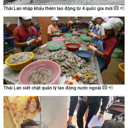
Thái Lan nhập khẩu thêm lao động từ 4 quốc gia mới
Kinh tế
Nông nghiệp & Biển đảo
Tin Kinh tế
Tin Nông nghiệp & Biển
Trước giờ mở cửa
đảo
Thái Lan siết chặt quản lý lao động nước ngoài
Dòng chảy Kinh tế
Mùa vàng
Sức sống hàng Việt
Biển đảo Việt Nam
Khởi nghiệp
Tâm tình biên giới và hải
Tuyên chiến với gian lận
đảo
thương mại
Tìm hiểu biển, đảo Việt
Nam