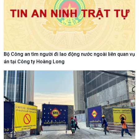
Chính trị
Thế giới
Bộ Công an tìm người đi lao động nước ngoài liên quan vụ
Tin Chính trị
Tin thế giới
án tại Công ty Hoàng Long
Chính phủ với người dân
Vấn đề quốc tế
Quốc hội với cử tri
Hồ sơ sự kiện quốc tế
Xây dựng đảng
Thế giới & Việt Nam
Đảng trong cuộc sống
Biên cương - Một dải vững
Nhận diện sự thật
bền
Pháp luật và đời sống