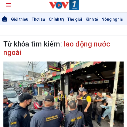
Giới thiệu
Thời sự
Chính trị
Thế giới
Kinh tế
Nông nghiệp 
Từ khóa tìm kiếm:
lao động nước
ngoài