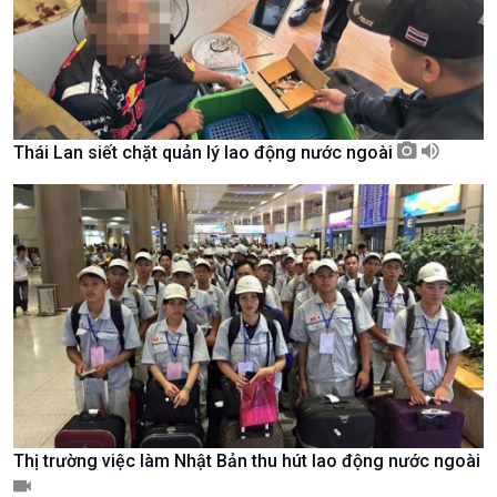
Thái Lan siết chặt quản lý lao động nước ngoài
Xã hội
Khoa học & Công nghệ
Tin Đời sống & Xã hội
Tin Khoa học & Công nghệ
360 độ Sức khỏe
Kết nối công nghệ
Thị trường việc làm Nhật Bản thu hút lao động nước ngoài
Chuyển đổi Xanh
Sống chung với biến đổi