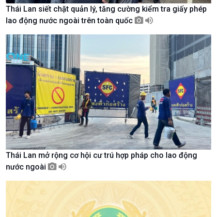
Thái Lan siết chặt quản lý, tăng cường kiểm tra giấy phép
lao động nước ngoài trên toàn quốc
Giới thiệu
Thời sự
Thời sự 6h
Thời sự 12h
Thời sự 18h
Thời sự 21h30
Bản tin
Chuyên mục
Theo dòng Thời sự
Thái Lan mở rộng cơ hội cư trú hợp pháp cho lao động
nước ngoài