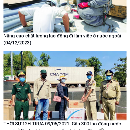
Tin Văn hoá & Du lịch
Ảnh
Chát với người nổi tiếng
Video
Câu chuyện Thể thao
Infographic
E-Magazine
Nâng cao chất lượng lao động đi làm việc ở nước ngoài
(04/12/2023)
THỜI SỰ 12H TRƯA 09/06/2021: Gần 300 lao động nước
Podcast
Góc nhìn VOV1