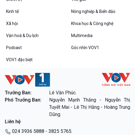
Kinh tế
Nông nghiệp & Biển đảo
VOV1 đặc biệt
Xã hội
Khoa học & Công nghệ
Thanh âm ký sự
Văn hoá & Du lịch
Multimedia
Chân dung cuộc sống
Các chương trình đặc biệt
Podcast
Góc nhìn VOV1
VOV1 đặc biệt
Trưởng Ban:
Lê Văn Phúc.
Phó Trưởng Ban:
Nguyễn Mạnh Thắng - Nguyễn Thị
Tuyết Mai - Lê Thị Hằng - Hoàng Trung
Dũng.
Liên hệ
024 3936 5888 - 3825 5765.