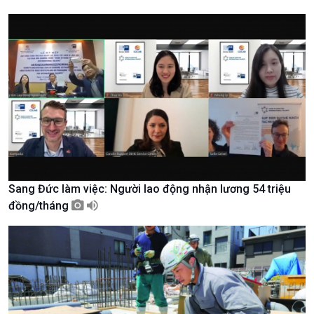
Tài nguyên và Môi trường
khí hậu
Chuyên gia của bạn
Xã hội chuyển động
Bước chân đến trường
Sang Đức làm việc: Người lao động nhận lương 54 triệu
đồng/tháng
Văn hoá & Du lịch
Multimedia