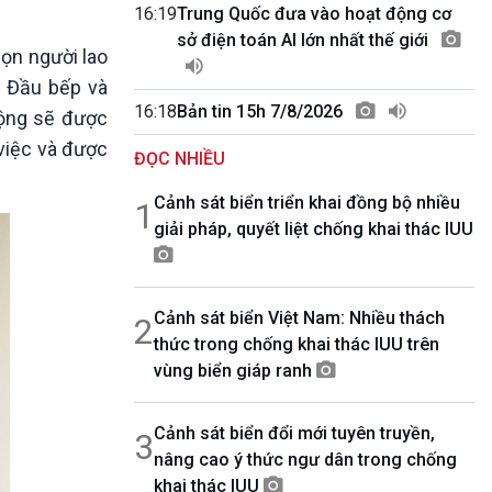
10 phút Sự kiện - Luận bàn
16:19
Trung Quốc đưa vào hoạt động cơ
Câu chuyện thời sự
sở điện toán AI lớn nhất thế giới
ọn người lao
Dòng chảy sự kiện
h Đầu bếp và
Đối thoại
16:18
Bản tin 15h 7/8/2026
Diễn đàn chủ nhật
động sẽ được
Chuyện đêm
 việc và được
ĐỌC NHIỀU
Cảnh sát biển triển khai đồng bộ nhiều
1
giải pháp, quyết liệt chống khai thác IUU
Cảnh sát biển Việt Nam: Nhiều thách
2
thức trong chống khai thác IUU trên
vùng biển giáp ranh
Cảnh sát biển đổi mới tuyên truyền,
3
nâng cao ý thức ngư dân trong chống
khai thác IUU