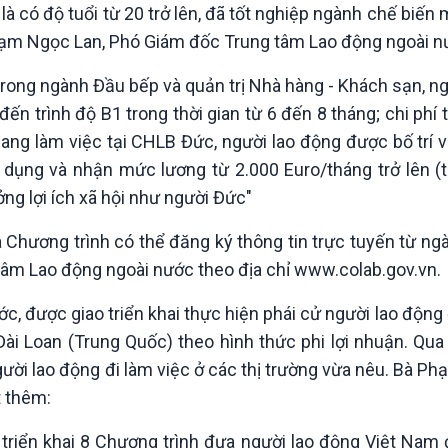
có độ tuổi từ 20 trở lên, đã tốt nghiệp ngành chế biến
Phạm Ngọc Lan, Phó Giám đốc Trung tâm Lao động ngoài n
ng ngành Đầu bếp và quản trị Nhà hàng - Khách sạn, ng
ến trình độ B1 trong thời gian từ 6 đến 8 tháng; chi phí 
i sang làm việc tại CHLB Đức, người lao động được bố trí 
n dụng và nhận mức lương từ 2.000 Euro/tháng trở lên 
ởng lợi ích xã hội như người Đức"
hương trình có thể đăng ký thông tin trực tuyến từ ng
 tâm Lao động ngoài nước theo địa chỉ www.colab.gov.vn.
ược giao triển khai thực hiện phái cử người lao động đ
ài Loan (Trung Quốc) theo hình thức phi lợi nhuận. Qu
ời lao động đi làm việc ở các thị trường vừa nêu. Bà P
t thêm:
ển khai 8 Chương trình đưa người lao động Việt Nam đ