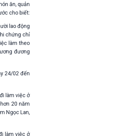
 món ăn, quản
ước cho biết:
ười lao động
thi chứng chỉ
việc làm theo
(tương đương
ày 24/02 đến
i làm việc ở
a hơn 20 năm
hạm Ngọc Lan,
i làm việc ở