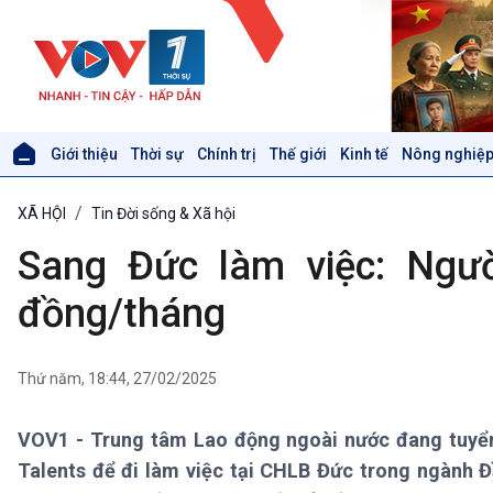
Giới thiệu
Thời sự
Chính trị
Thế giới
Kinh tế
Nông nghiệp
Giới thiệu
Thời sự
XÃ HỘI
Tin Đời sống & Xã hội
Thời sự 6h
Thời sự 12h
Sang Đức làm việc: Ngườ
Thời sự 18h
Thời sự 21h30
đồng/tháng
Bản tin
Chuyên mục
Theo dòng Thời sự
Thứ năm, 18:44, 27/02/2025
VOV1 - Trung tâm Lao động ngoài nước đang tuyển 
Xã hội
Khoa học & Công nghệ
Talents để đi làm việc tại CHLB Đức trong ngành Đ
Tin Đời sống & Xã hội
Tin Khoa học & Công nghệ