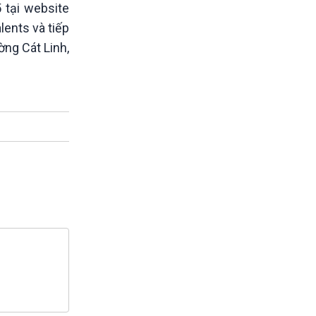
 tại website
ents và tiếp
ờng Cát Linh,