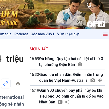
timedia
Podcast
Góc nhìn VOV1
VOV1 đặc biệt
Kinh tế
Nông nghiệp & Biển đảo
Tin Kinh tế
Tin Nông nghiệp & Biển
MỚI NHẤT
Trước giờ mở cửa
đảo
 triệu
16:59
Đà Nẵng: Quy tập hài cốt liệt sĩ thứ 3
Dòng chảy Kinh tế
Mùa vàng
tại phường Điện Bàn
Sức sống hàng Việt
Biển đảo Việt Nam
Khởi nghiệp
Tâm tình biên giới và hải
16:33
Giao lưu nhân dân: Điểm nhấn trong
Tuyên chiến với gian lận
đảo
quan hệ Việt Nam-Australia
thương mại
Tìm hiểu biển, đảo Việt
Nam
16:19
Gần 900 chuyến bay phải hủy bỏ khi
siêu bão Dolphin chuẩn bị đổ bộ vào
ternational
Podcast
Góc nhìn VOV1
Nhật Bản
động sẽ nhận
Bình luận