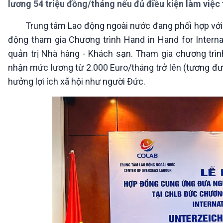
lương 54 triệu đồng/tháng nếu đủ điều kiện làm việc
360 độ Sức khỏe
Kết nối công nghệ
Chuyển đổi Xanh
Sống chung với biến đổi
Trung tâm Lao động ngoài nước đang phối hợp với D
Tài nguyên và Môi trường
khí hậu
động tham gia Chương trình Hand in Hand for Interna
Chuyên gia của bạn
Xã hội chuyển động
quản trị Nhà hàng - Khách sạn. Tham gia chương trì
Bước chân đến trường
nhận mức lương từ 2.000 Euro/tháng trở lên (tương đươ
hưởng lợi ích xã hội như người Đức.
VOV1 đặc biệt
Thanh âm ký sự
Chân dung cuộc sống
Các chương trình đặc biệt