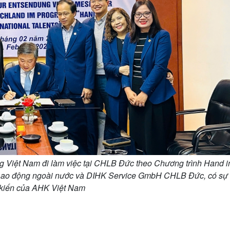
g Việt Nam đi làm việc tại CHLB Đức theo Chương trình Hand i
âm Lao động ngoài nước và DIHK Service GmbH CHLB Đức, có sự
kiến của AHK Việt Nam