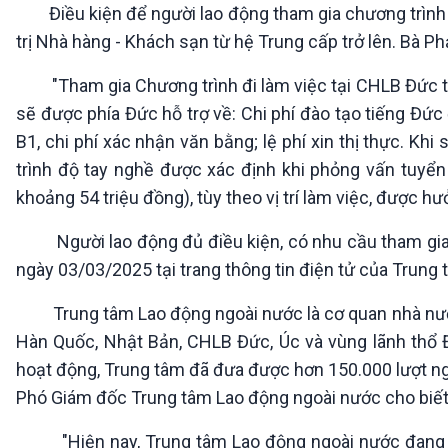
Điều kiện để người lao động tham gia chương trình là 
trị Nhà hàng - Khách sạn từ hệ Trung cấp trở lên. Bà 
"Tham gia Chương trình đi làm việc tại CHLB Đức tro
sẽ được phía Đức hỗ trợ về: Chi phí đào tạo tiếng Đức đ
B1, chi phí xác nhận văn bằng; lệ phí xin thị thực. Kh
trình độ tay nghề được xác định khi phỏng vấn tuyể
khoảng 54 triệu đồng), tùy theo vị trí làm việc, được hư
Người lao động đủ điều kiện, có nhu cầu tham gia C
ngày 03/03/2025 tại trang thông tin điện tử của Trung
Trung tâm Lao động ngoài nước là cơ quan nhà nước, đ
Hàn Quốc, Nhật Bản, CHLB Đức, Úc và vùng lãnh thổ Đ
hoạt động, Trung tâm đã đưa được hơn 150.000 lượt ngư
Phó Giám đốc Trung tâm Lao động ngoài nước cho biế
"Hiện nay, Trung tâm Lao động ngoài nước đang tri