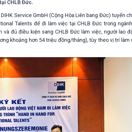
 tại CHLB Đức.
Chát với người nổi tiếng
Video
Câu chuyện Thể thao
Infographic
IHK Service GmbH (Cộng Hòa Liên bang Đức) tuyển ch
E-Magazine
tional Talents để đi làm việc tại CHLB Đức trong ngàn
nh và đủ điều kiện sang CHLB Đức làm việc, người lao 
ng khoảng hơn 54 triệu đồng/tháng), tùy theo vị trí làm