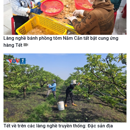
Làng nghề bánh phồng tôm Năm Căn tất bật cung ứng
hàng Tết
Xã hội
Khoa học & Công nghệ
Tin Đời sống & Xã hội
Tin Khoa học & Công nghệ
360 độ Sức khỏe
Kết nối công nghệ
Chuyển đổi Xanh
Sống chung với biến đổi
Tết về trên các làng nghề truyền thống: Đặc sản địa
Tài nguyên và Môi trường
khí hậu