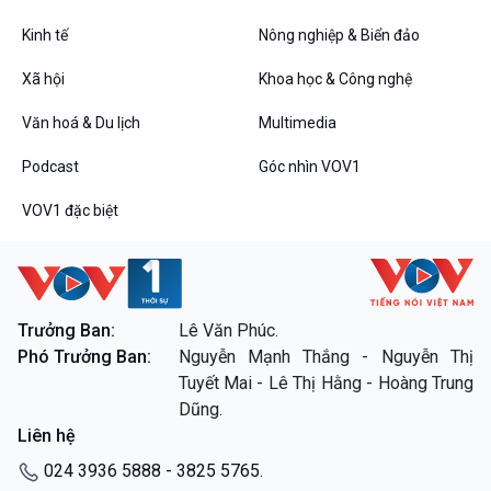
Kinh tế
Nông nghiệp & Biển đảo
VOV1 đặc biệt
Xã hội
Khoa học & Công nghệ
Thanh âm ký sự
Văn hoá & Du lịch
Multimedia
Chân dung cuộc sống
Các chương trình đặc biệt
Podcast
Góc nhìn VOV1
VOV1 đặc biệt
Trưởng Ban:
Lê Văn Phúc.
Phó Trưởng Ban:
Nguyễn Mạnh Thắng - Nguyễn Thị
Tuyết Mai - Lê Thị Hằng - Hoàng Trung
Dũng.
Liên hệ
024 3936 5888 - 3825 5765.