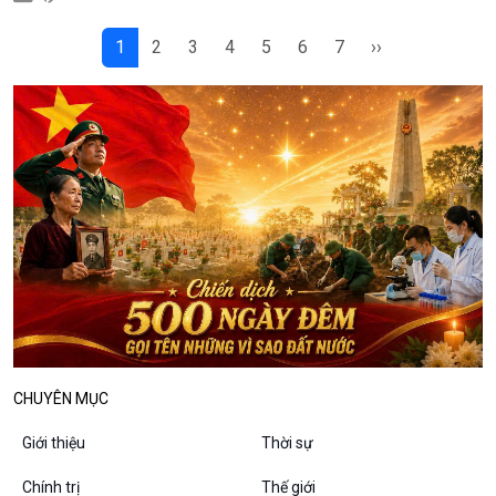
Bình luận
10 phút Sự kiện - Luận bàn
1
2
3
4
5
6
7
››
Câu chuyện thời sự
Dòng chảy sự kiện
Đối thoại
Diễn đàn chủ nhật
Chuyện đêm
CHUYÊN MỤC
Giới thiệu
Thời sự
Chính trị
Thế giới