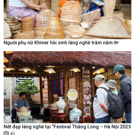
Tin Văn hoá & Du lịch
Ảnh
Chát với người nổi tiếng
Video
Câu chuyện Thể thao
Infographic
E-Magazine
Người phụ nữ Khmer hồi sinh làng nghề trăm năm
Nét đẹp làng nghề tại “Festival Thăng Long – Hà Nội 2025
Podcast
Góc nhìn VOV1