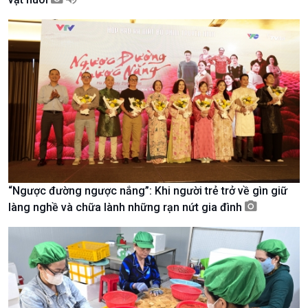
Kinh tế
Nông nghiệp & Biển đảo
Tin Kinh tế
Tin Nông nghiệp & Biển
“Ngược đường ngược nắng”: Khi người trẻ trở về gìn giữ
Trước giờ mở cửa
đảo
làng nghề và chữa lành những rạn nứt gia đình
Dòng chảy Kinh tế
Mùa vàng
Sức sống hàng Việt
Biển đảo Việt Nam
Khởi nghiệp
Tâm tình biên giới và hải
Tuyên chiến với gian lận
đảo
thương mại
Tìm hiểu biển, đảo Việt
Nam