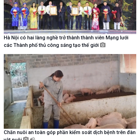
Hà Nội có hai làng nghề trở thành thành viên Mạng lưới
các Thành phố thủ công sáng tạo thế giới
Chính trị
Thế giới
Tin Chính trị
Tin thế giới
Chính phủ với người dân
Vấn đề quốc tế
Quốc hội với cử tri
Hồ sơ sự kiện quốc tế
Xây dựng đảng
Thế giới & Việt Nam
Đảng trong cuộc sống
Biên cương - Một dải vững
Nhận diện sự thật
bền
Pháp luật và đời sống
Chăn nuôi an toàn góp phần kiểm soát dịch bệnh trên đàn
vật nuôi