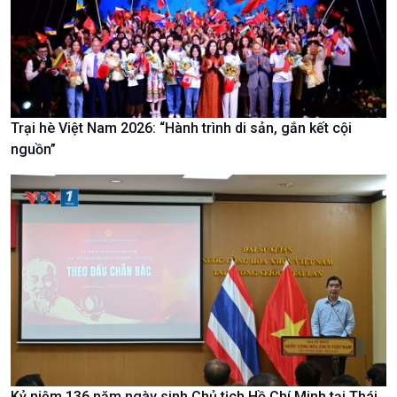
Trại hè Việt Nam 2026: “Hành trình di sản, gắn kết cội
Chính trị
Thế giới
nguồn”
Tin Chính trị
Tin thế giới
Chính phủ với người dân
Vấn đề quốc tế
Quốc hội với cử tri
Hồ sơ sự kiện quốc tế
Xây dựng đảng
Thế giới & Việt Nam
Đảng trong cuộc sống
Biên cương - Một dải vững
Nhận diện sự thật
bền
Pháp luật và đời sống
Kỷ niệm 136 năm ngày sinh Chủ tịch Hồ Chí Minh tại Thái