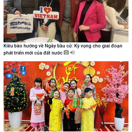
Kiều bào hướng về Ngày bầu cử: Kỳ vọng cho giai đoạn
phát triển mới của đất nước
Xã hội
Khoa học & Công nghệ
Tin Đời sống & Xã hội
Tin Khoa học & Công nghệ
360 độ Sức khỏe
Kết nối công nghệ
Chuyển đổi Xanh
Sống chung với biến đổi
Tài nguyên và Môi trường
khí hậu