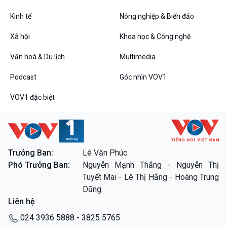
Kinh tế
Nông nghiệp & Biển đảo
VOV1 đặc biệt
Xã hội
Khoa học & Công nghệ
Thanh âm ký sự
Văn hoá & Du lịch
Multimedia
Chân dung cuộc sống
Các chương trình đặc biệt
Podcast
Góc nhìn VOV1
VOV1 đặc biệt
Trưởng Ban:
Lê Văn Phúc.
Phó Trưởng Ban:
Nguyễn Mạnh Thắng - Nguyễn Thị
Tuyết Mai - Lê Thị Hằng - Hoàng Trung
Dũng.
Liên hệ
024 3936 5888 - 3825 5765.