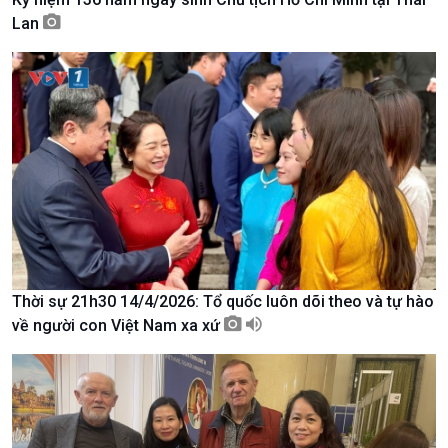
Lan
Kinh tế
Nông nghiệp & Biển đảo
Tin Kinh tế
Tin Nông nghiệp & Biển
Trước giờ mở cửa
đảo
Thời sự 21h30 14/4/2026: Tổ quốc luôn dõi theo và tự hào
Dòng chảy Kinh tế
Mùa vàng
về người con Việt Nam xa xứ
Sức sống hàng Việt
Biển đảo Việt Nam
Khởi nghiệp
Tâm tình biên giới và hải
Tuyên chiến với gian lận
đảo
thương mại
Tìm hiểu biển, đảo Việt
Nam