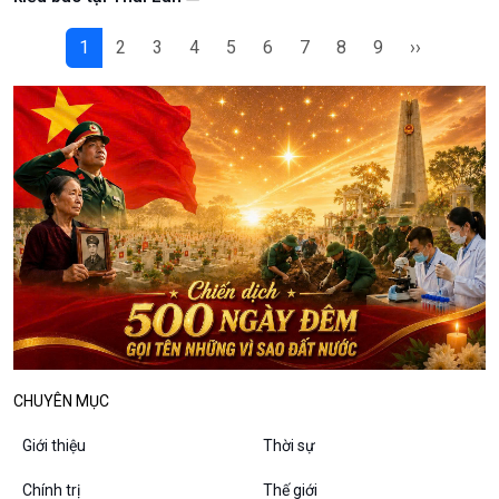
Bình luận
10 phút Sự kiện - Luận bàn
1
2
3
4
5
6
7
8
9
››
Câu chuyện thời sự
Dòng chảy sự kiện
Đối thoại
Diễn đàn chủ nhật
Chuyện đêm
CHUYÊN MỤC
Giới thiệu
Thời sự
Chính trị
Thế giới