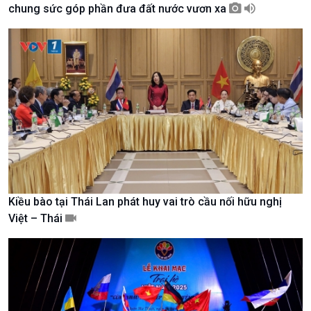
chung sức góp phần đưa đất nước vươn xa
Giới thiệu
Thời sự
Thời sự 6h
Thời sự 12h
Thời sự 18h
Thời sự 21h30
Bản tin
Chuyên mục
Theo dòng Thời sự
Kiều bào tại Thái Lan phát huy vai trò cầu nối hữu nghị
Việt – Thái