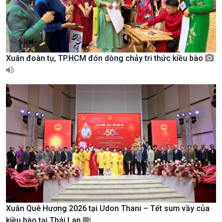
Tin Văn hoá & Du lịch
Ảnh
Chát với người nổi tiếng
Video
Câu chuyện Thể thao
Infographic
E-Magazine
Xuân đoàn tụ, TP.HCM đón dòng chảy tri thức kiều bào
Xuân Quê Hương 2026 tại Udon Thani – Tết sum vầy của
Podcast
Góc nhìn VOV1
kiều bào tại Thái Lan