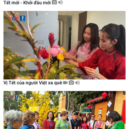
Tết mới - Khởi đầu mới
Chuyên gia của bạn
Xã hội chuyển động
Bước chân đến trường
Vị Tết của người Việt xa quê
Văn hoá & Du lịch
Multimedia