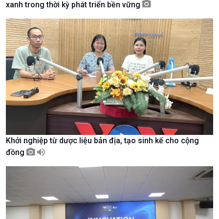
xanh trong thời kỳ phát triển bền vững
Tài nguyên và Môi trường
khí hậu
Chuyên gia của bạn
Xã hội chuyển động
Bước chân đến trường
Khởi nghiệp từ dược liệu bản địa, tạo sinh kế cho cộng
đồng
Văn hoá & Du lịch
Multimedia