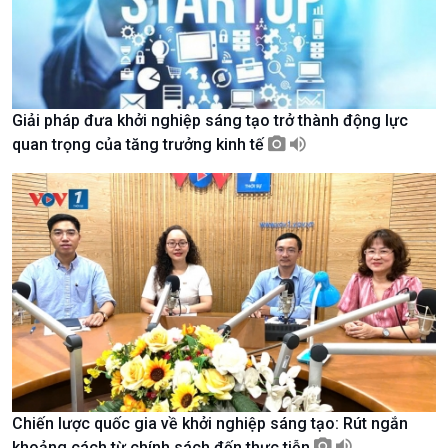
Giải pháp đưa khởi nghiệp sáng tạo trở thành động lực
quan trọng của tăng trưởng kinh tế
Chính trị
Thế giới
Tin Chính trị
Tin thế giới
Chính phủ với người dân
Vấn đề quốc tế
Quốc hội với cử tri
Hồ sơ sự kiện quốc tế
Xây dựng đảng
Thế giới & Việt Nam
Đảng trong cuộc sống
Biên cương - Một dải vững
Nhận diện sự thật
bền
Pháp luật và đời sống
Chiến lược quốc gia về khởi nghiệp sáng tạo: Rút ngắn
khoảng cách từ chính sách đến thực tiễn