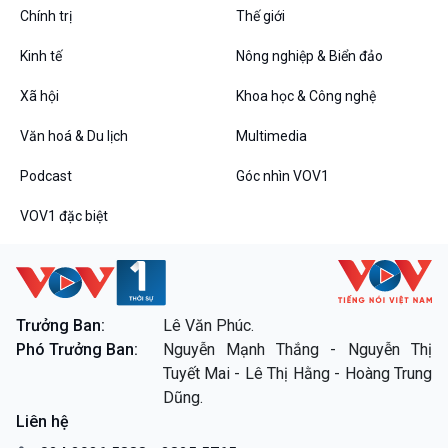
Chính trị
Thế giới
Kinh tế
Nông nghiệp & Biển đảo
VOV1 đặc biệt
Xã hội
Khoa học & Công nghệ
Thanh âm ký sự
Văn hoá & Du lịch
Multimedia
Chân dung cuộc sống
Các chương trình đặc biệt
Podcast
Góc nhìn VOV1
VOV1 đặc biệt
Trưởng Ban:
Lê Văn Phúc.
Phó Trưởng Ban:
Nguyễn Mạnh Thắng - Nguyễn Thị
Tuyết Mai - Lê Thị Hằng - Hoàng Trung
Dũng.
Liên hệ