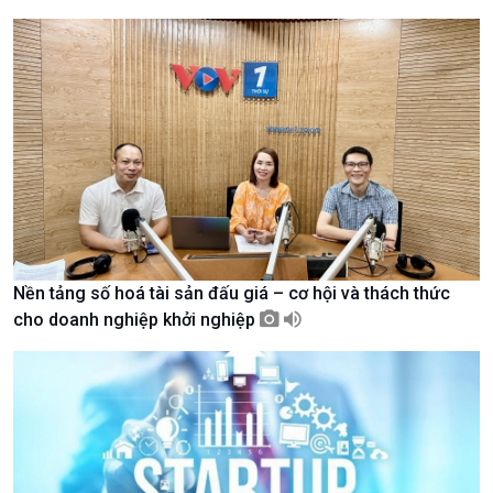
Giới thiệu
Thời sự
Thời sự 6h
Thời sự 12h
Thời sự 18h
Thời sự 21h30
Bản tin
Chuyên mục
Theo dòng Thời sự
Nền tảng số hoá tài sản đấu giá – cơ hội và thách thức
cho doanh nghiệp khởi nghiệp