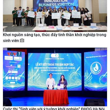
Tin Văn hoá & Du lịch
Ảnh
Chát với người nổi tiếng
Video
Câu chuyện Thể thao
Infographic
E-Magazine
Khơi nguồn sáng tạo, thúc đẩy tinh thần khởi nghiệp trong
sinh viên
Cuộc thi “Sinh viên với ý tưởng khởi nghiệp” ĐHQG Hà Nội