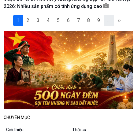
Podcast
Góc nhìn VOV1
2026: Nhiều sản phẩm có tính ứng dụng cao
Bình luận
10 phút Sự kiện - Luận bàn
1
2
3
4
5
6
7
8
9
…
››
Câu chuyện thời sự
Dòng chảy sự kiện
Đối thoại
Diễn đàn chủ nhật
Chuyện đêm
CHUYÊN MỤC
Giới thiệu
Thời sự