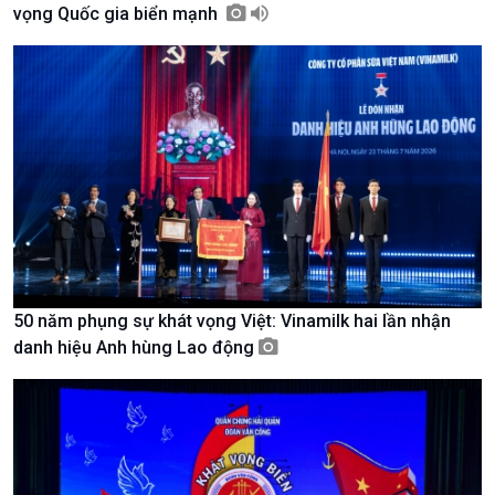
vọng Quốc gia biển mạnh
Giới thiệu
Thời sự
Thời sự 6h
Thời sự 12h
Thời sự 18h
Thời sự 21h30
Bản tin
Chuyên mục
Theo dòng Thời sự
50 năm phụng sự khát vọng Việt: Vinamilk hai lần nhận
danh hiệu Anh hùng Lao động