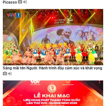
Picasso
Chuyên gia của bạn
Xã hội chuyển động
Bước chân đến trường
Sáng mãi tên Người: Hành trình đầy cảm xúc và khát vọng
Văn hoá & Du lịch
Multimedia