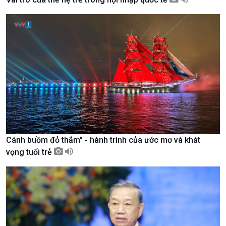
Kinh tế
Nông nghiệp & Biển đảo
Tin Kinh tế
Tin Nông nghiệp & Biển
Cánh buồm đỏ thắm" - hành trình của ước mơ và khát
Trước giờ mở cửa
đảo
vọng tuổi trẻ
Dòng chảy Kinh tế
Mùa vàng
Sức sống hàng Việt
Biển đảo Việt Nam
Khởi nghiệp
Tâm tình biên giới và hải
Tuyên chiến với gian lận
đảo
thương mại
Tìm hiểu biển, đảo Việt
Nam