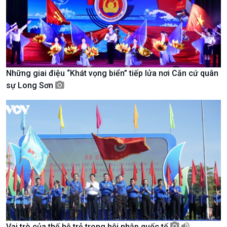
Những giai điệu “Khát vọng biển” tiếp lửa nơi Căn cứ quân
Chính trị
Thế giới
sự Long Sơn
Tin Chính trị
Tin thế giới
Chính phủ với người dân
Vấn đề quốc tế
Quốc hội với cử tri
Hồ sơ sự kiện quốc tế
Xây dựng đảng
Thế giới & Việt Nam
Đảng trong cuộc sống
Biên cương - Một dải vững
Nhận diện sự thật
bền
Pháp luật và đời sống
Vai trò của thế hệ trẻ trong hội nhập quốc tế