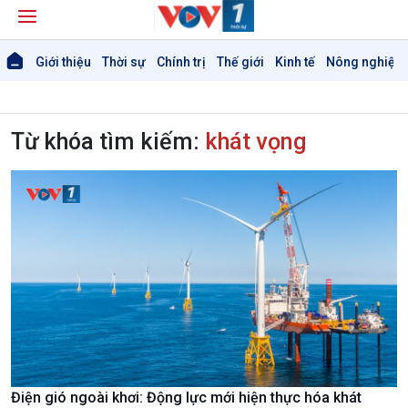
Giới thiệu
Thời sự
Chính trị
Thế giới
Kinh tế
Nông nghiệp 
Từ khóa tìm kiếm:
khát vọng
Điện gió ngoài khơi: Động lực mới hiện thực hóa khát