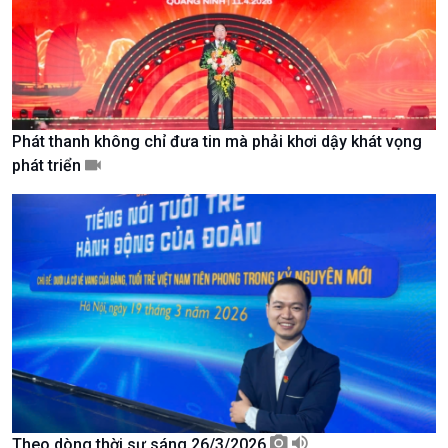
Tin Văn hoá & Du lịch
Ảnh
Chát với người nổi tiếng
Video
Câu chuyện Thể thao
Infographic
E-Magazine
Phát thanh không chỉ đưa tin mà phải khơi dậy khát vọng
phát triển
Podcast
Góc nhìn VOV1
Theo dòng thời sự sáng 26/3/2026