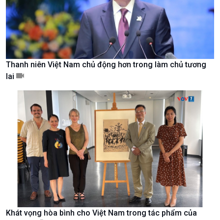
Thanh niên Việt Nam chủ động hơn trong làm chủ tương
lai
Xã hội
Khoa học & Công nghệ
Tin Đời sống & Xã hội
Tin Khoa học & Công nghệ
360 độ Sức khỏe
Kết nối công nghệ
Chuyển đổi Xanh
Sống chung với biến đổi
Khát vọng hòa bình cho Việt Nam trong tác phẩm của
Tài nguyên và Môi trường
khí hậu