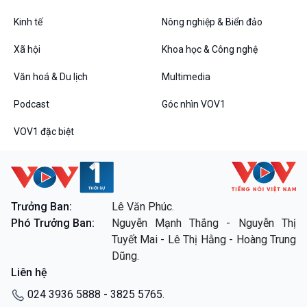
Kinh tế
Nông nghiệp & Biển đảo
VOV1 đặc biệt
Xã hội
Khoa học & Công nghệ
Thanh âm ký sự
Văn hoá & Du lịch
Multimedia
Chân dung cuộc sống
Các chương trình đặc biệt
Podcast
Góc nhìn VOV1
VOV1 đặc biệt
Trưởng Ban:
Lê Văn Phúc.
Phó Trưởng Ban:
Nguyễn Mạnh Thắng - Nguyễn Thị
Tuyết Mai - Lê Thị Hằng - Hoàng Trung
Dũng.
Liên hệ
024 3936 5888 - 3825 5765.