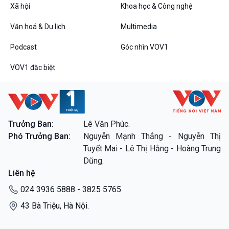
Tin Đời sống & Xã hội
Tin Khoa học & Công nghệ
Xã hội
Khoa học & Công nghệ
360 độ Sức khỏe
Kết nối công nghệ
Chuyển đổi Xanh
Sống chung với biến đổi
Văn hoá & Du lịch
Multimedia
Tài nguyên và Môi trường
khí hậu
Podcast
Góc nhìn VOV1
Chuyên gia của bạn
Xã hội chuyển động
VOV1 đặc biệt
Bước chân đến trường
Văn hoá & Du lịch
Multimedia
Tin Văn hoá & Du lịch
Ảnh
Chát với người nổi tiếng
Video
Trưởng Ban:
Lê Văn Phúc.
Câu chuyện Thể thao
Infographic
Phó Trưởng Ban:
Nguyễn Mạnh Thắng - Nguyễn Thị
E-Magazine
Tuyết Mai - Lê Thị Hằng - Hoàng Trung
Dũng.
Podcast
Góc nhìn VOV1
Liên hệ
Bình luận
024 3936 5888 - 3825 5765.
10 phút Sự kiện - Luận bàn
Câu chuyện thời sự
43 Bà Triệu, Hà Nội.
Dòng chảy sự kiện
Đối thoại