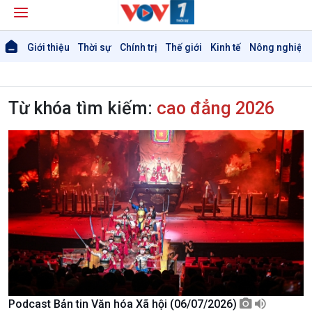
Giới thiệu
Thời sự
Chính trị
Thế giới
Kinh tế
Nông nghiệp 
Từ khóa tìm kiếm:
cao đẳng 2026
Giới thiệu
Thời sự
Thời sự 6h
Thời sự 12h
Thời sự 18h
Thời sự 21h30
Bản tin
Chuyên mục
Theo dòng Thời sự
Chính trị
Thế giới
Podcast Bản tin Văn hóa Xã hội (06/07/2026)