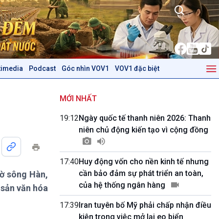
timedia
Podcast
Góc nhìn VOV1
VOV1 đặc biệt
Kinh tế
Nông nghiệp & Biển đảo
Tin Kinh tế
Tin Nông nghiệp & Biển
MỚI NHẤT
Trước giờ mở cửa
đảo
19:12
Ngày quốc tế thanh niên 2026: Thanh
Dòng chảy Kinh tế
Mùa vàng
niên chủ động kiến tạo vì cộng đồng
Sức sống hàng Việt
Biển đảo Việt Nam
Khởi nghiệp
Tâm tình biên giới và hải
Tuyên chiến với gian lận
đảo
17:40
Huy động vốn cho nền kinh tế nhưng
thương mại
Tìm hiểu biển, đảo Việt
cần bảo đảm sự phát triển an toàn,
bờ sông Hàn,
Nam
của hệ thống ngân hàng
 sản văn hóa
Podcast
Góc nhìn VOV1
17:39
Iran tuyên bố Mỹ phải chấp nhận điều
Bình luận
kiện trong việc mở lại eo biển