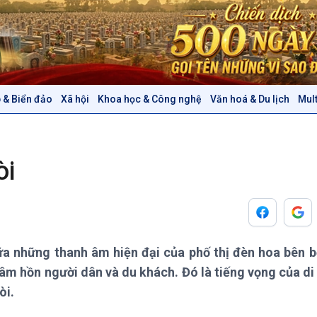
 & Biển đảo
Xã hội
Khoa học & Công nghệ
Văn hoá & Du lịch
Mul
Chính trị
Thế giới
Tin Chính trị
Tin thế giới
Chính phủ với người dân
Vấn đề quốc tế
òi
Quốc hội với cử tri
Hồ sơ sự kiện quốc tế
Xây dựng đảng
Thế giới & Việt Nam
Đảng trong cuộc sống
Biên cương - Một dải vững
Nhận diện sự thật
bền
Pháp luật và đời sống
a những thanh âm hiện đại của phố thị đèn hoa bên 
 tâm hồn người dân và du khách. Đó là tiếng vọng của di
Văn hoá & Du lịch
Multimedia
òi.
Tin Văn hoá & Du lịch
Ảnh