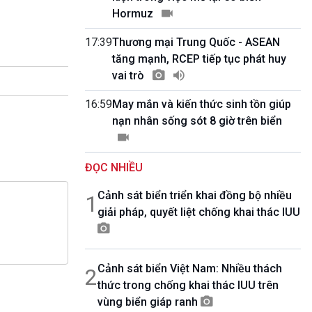
10 phút Sự kiện - Luận bàn
Hormuz
Câu chuyện thời sự
Dòng chảy sự kiện
17:39
Thương mại Trung Quốc - ASEAN
Đối thoại
tăng mạnh, RCEP tiếp tục phát huy
Diễn đàn chủ nhật
vai trò
Chuyện đêm
16:59
May mắn và kiến thức sinh tồn giúp
nạn nhân sống sót 8 giờ trên biển
ĐỌC NHIỀU
Cảnh sát biển triển khai đồng bộ nhiều
1
giải pháp, quyết liệt chống khai thác IUU
Cảnh sát biển Việt Nam: Nhiều thách
2
thức trong chống khai thác IUU trên
vùng biển giáp ranh