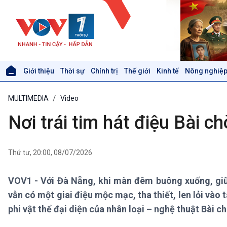
Giới thiệu
Thời sự
Chính trị
Thế giới
Kinh tế
Nông nghiệp
Giới thiệu
Thời sự
MULTIMEDIA
Video
Thời sự 6h
Thời sự 12h
Nơi trái tim hát điệu Bài ch
Thời sự 18h
Thời sự 21h30
Bản tin
Thứ tư, 20:00, 08/07/2026
Chuyên mục
Theo dòng Thời sự
VOV1 - Với Đà Nẵng, khi màn đêm buông xuống, giữ
vẫn có một giai điệu mộc mạc, tha thiết, len lỏi vào
Xã hội
Khoa học & Công nghệ
phi vật thể đại diện của nhân loại – nghệ thuật Bài ch
Tin Đời sống & Xã hội
Tin Khoa học & Công nghệ