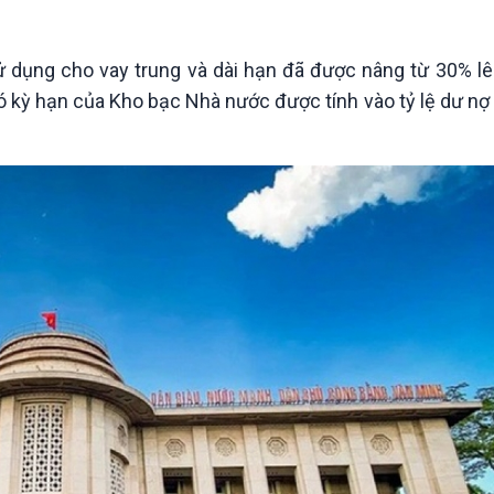
Chát với người nổi tiếng
Video
Câu chuyện Thể thao
Infographic
E-Magazine
ử dụng cho vay trung và dài hạn đã được nâng từ 30% l
ó kỳ hạn của Kho bạc Nhà nước được tính vào tỷ lệ dư nợ