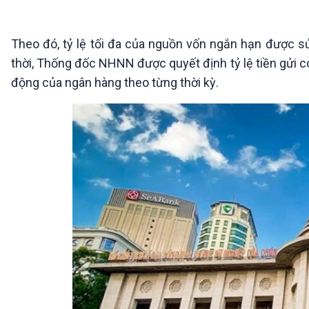
360 độ Sức khỏe
Kết nối công nghệ
Chuyển đổi Xanh
Sống chung với biến đổi
Tài nguyên và Môi trường
khí hậu
Theo đó, tỷ lệ tối đa của nguồn vốn ngắn hạn được s
Chuyên gia của bạn
thời, Thống đốc NHNN được quyết định tỷ lệ tiền gửi c
Xã hội chuyển động
động của ngân hàng theo từng thời kỳ.
Bước chân đến trường
VOV1 đặc biệt
Thanh âm ký sự
Chân dung cuộc sống
Các chương trình đặc biệt