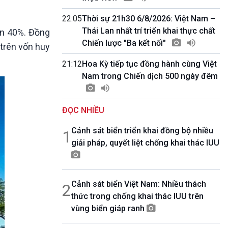
10 phút Sự kiện - Luận bàn
Câu chuyện thời sự
22:05
Thời sự 21h30 6/8/2026: Việt Nam –
Dòng chảy sự kiện
Thái Lan nhất trí triển khai thực chất
ên 40%. Đồng
Đối thoại
Chiến lược "Ba kết nối"
 trên vốn huy
Diễn đàn chủ nhật
21:12
Hoa Kỳ tiếp tục đồng hành cùng Việt
Chuyện đêm
Nam trong Chiến dịch 500 ngày đêm
ĐỌC NHIỀU
Cảnh sát biển triển khai đồng bộ nhiều
1
giải pháp, quyết liệt chống khai thác IUU
Cảnh sát biển Việt Nam: Nhiều thách
2
thức trong chống khai thác IUU trên
vùng biển giáp ranh