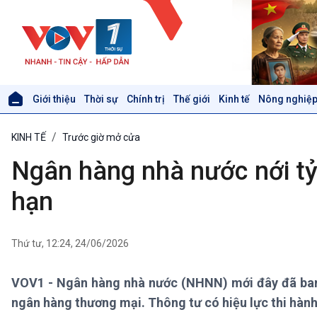
Giới thiệu
Thời sự
Chính trị
Thế giới
Kinh tế
Nông nghiệp
Giới thiệu
Thời sự
KINH TẾ
Trước giờ mở cửa
Thời sự 6h
Thời sự 12h
Ngân hàng nhà nước nới tỷ 
Thời sự 18h
Thời sự 21h30
hạn
Bản tin
Chuyên mục
Theo dòng Thời sự
Thứ tư, 12:24, 24/06/2026
VOV1 - Ngân hàng nhà nước (NHNN) mới đây đã ban h
Xã hội
Khoa học & Công nghệ
ngân hàng thương mại. Thông tư có hiệu lực thi hành
Tin Đời sống & Xã hội
Tin Khoa học & Công nghệ