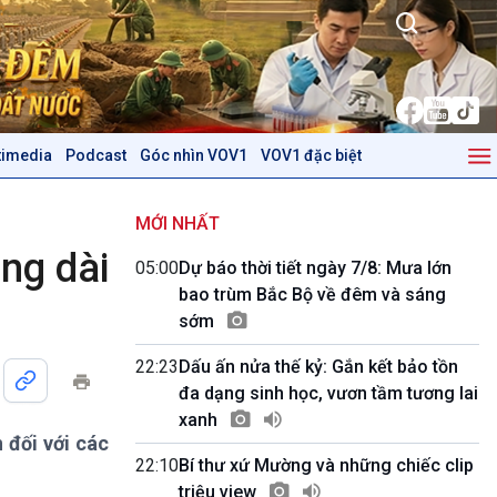
timedia
Podcast
Góc nhìn VOV1
VOV1 đặc biệt
Kinh tế
Nông nghiệp & Biển đảo
Tin Kinh tế
Tin Nông nghiệp & Biển
MỚI NHẤT
Trước giờ mở cửa
đảo
ng dài
05:00
Dự báo thời tiết ngày 7/8: Mưa lớn
Dòng chảy Kinh tế
Mùa vàng
bao trùm Bắc Bộ về đêm và sáng
Sức sống hàng Việt
Biển đảo Việt Nam
sớm
Khởi nghiệp
Tâm tình biên giới và hải
Tuyên chiến với gian lận
đảo
22:23
Dấu ấn nửa thế kỷ: Gắn kết bảo tồn
thương mại
Tìm hiểu biển, đảo Việt
đa dạng sinh học, vươn tầm tương lai
Nam
xanh
 đối với các
Podcast
Góc nhìn VOV1
22:10
Bí thư xứ Mường và những chiếc clip
Bình luận
triệu view