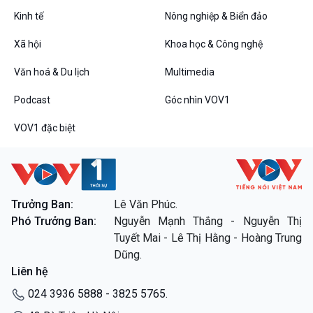
Kinh tế
Nông nghiệp & Biển đảo
Xã hội
Khoa học & Công nghệ
Văn hoá & Du lịch
Multimedia
Podcast
Góc nhìn VOV1
VOV1 đặc biệt
VOV1 đặc biệt
Thanh âm ký sự
Chân dung cuộc sống
Các chương trình đặc biệt
Trưởng Ban:
Lê Văn Phúc.
Phó Trưởng Ban:
Nguyễn Mạnh Thắng - Nguyễn Thị
Tuyết Mai - Lê Thị Hằng - Hoàng Trung
Dũng.
Liên hệ
024 3936 5888 - 3825 5765.