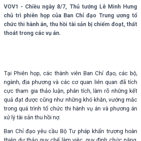
VOV1 - Chiều ngày 8/7, Thủ tướng Lê Minh Hưng
Thời sự 12h
Thời sự 18h
chủ trì phiên họp của Ban Chỉ đạo Trung ương tổ
Thời sự 21h30
chức thi hành án, thu hồi tài sản bị chiếm đoạt, thất
Bản tin
thoát trong các vụ án.
Chuyên mục
Theo dòng Thời sự
Tại Phiên họp, các thành viên Ban Chỉ đạo, các bộ,
ngành, địa phương và các cơ quan liên quan đã tích
cực tham gia thảo luận, phân tích, làm rõ những kết
quả đạt được cũng như những khó khăn, vướng mắc
trong quá trình tổ chức thi hành vụ án và phương án
xử lý tài sản thu hồi nợ.
Chính trị
Thế giới
Tin Chính trị
Tin thế giới
Ban Chỉ đạo yêu cầu Bộ Tư pháp khẩn trương hoàn
Chính phủ với người dân
Vấn đề quốc tế
thiện dự thảo quy chế làm việc, quy định chức năng,