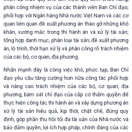
Quốc hội với cử tri
Hồ sơ sự kiện quốc tế
phân công nhiệm vụ của các thành viên Ban Chỉ đạo;
Xây dựng đảng
Thế giới & Việt Nam
phối hợp với Ngân hàng Nhà nước Việt Nam và các cơ
Đảng trong cuộc sống
Biên cương - Một dải vững
quan liên quan đề xuất phương án tháo gỡ những khó
Nhận diện sự thật
bền
Pháp luật và đời sống
khăn, vướng mắc trong thi hành án và xử lý tài sản;
tổng hợp danh mục, phân loại tài sản, đề xuất phương
án, lộ trình, thời hạn xử lý và phân công rõ trách nhiệm
của các bộ, cơ quan, địa phương.
Nhấn mạnh đây là công việc khó, phức tạp, Ban Chỉ
đạo yêu cầu tăng cường hơn nữa công tác phối hợp
và nâng cao trách nhiệm của các bộ, cơ quan, địa
phương, bám sát chỉ đạo của cấp có thẩm quyền để
thực hiện công tác thi hành án và xây dựng phương án
Kinh tế
Nông nghiệp & Biển đảo
xử lý tài sản hiệu quả, kịp thời, chặt chẽ, đúng quy
Tin Kinh tế
Tin Nông nghiệp & Biển
Trước giờ mở cửa
đảo
định, góp phần thu hồi tối đa tài sản của Nhà nước và
Dòng chảy Kinh tế
Mùa vàng
bảo đảm quyền, lợi ích hợp pháp, chính đáng của các