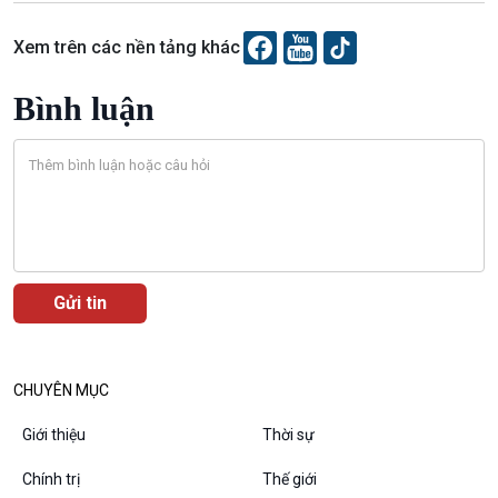
Xem trên các nền tảng khác
Bình luận
Podcast
Góc nhìn VOV1
Bình luận
10 phút Sự kiện - Luận bàn
Câu chuyện thời sự
Dòng chảy sự kiện
Đối thoại
Diễn đàn chủ nhật
CHUYÊN MỤC
Chuyện đêm
Giới thiệu
Thời sự
Chính trị
Thế giới