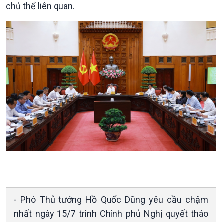
Sức sống hàng Việt
Biển đảo Việt Nam
chủ thể liên quan.
Khởi nghiệp
Tâm tình biên giới và hải
Tuyên chiến với gian lận
đảo
thương mại
Tìm hiểu biển, đảo Việt
Nam
Xã hội
Khoa học & Công nghệ
Tin Đời sống & Xã hội
Tin Khoa học & Công nghệ
360 độ Sức khỏe
Kết nối công nghệ
- Phó Thủ tướng Hồ Quốc Dũng yêu cầu chậm
Chuyển đổi Xanh
Sống chung với biến đổi
nhất ngày 15/7 trình Chính phủ Nghị quyết tháo
Tài nguyên và Môi trường
khí hậu