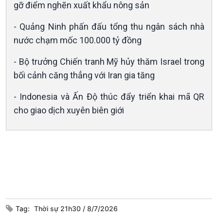
gỡ điểm nghẽn xuất khẩu nông sản
Chuyên gia của bạn
Xã hội chuyển động
- Quảng Ninh phấn đấu tổng thu ngân sách nhà
Bước chân đến trường
nước chạm mốc 100.000 tỷ đồng
- Bộ trưởng Chiến tranh Mỹ hủy thăm Israel trong
bối cảnh căng thẳng với Iran gia tăng
- Indonesia và Ấn Độ thúc đẩy triển khai mã QR
cho giao dịch xuyên biên giới
Văn hoá & Du lịch
Multimedia
Tin Văn hoá & Du lịch
Ảnh
Chát với người nổi tiếng
Video
Câu chuyện Thể thao
Infographic
E-Magazine
Tag:
Thời sự 21h30
8/7/2026