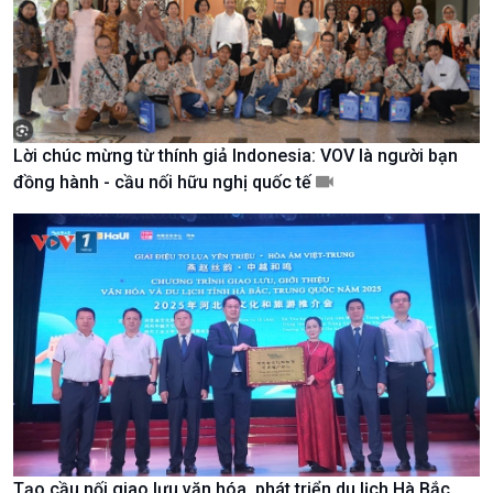
Tin Văn hoá & Du lịch
Ảnh
Chát với người nổi tiếng
Video
Câu chuyện Thể thao
Infographic
E-Magazine
Lời chúc mừng từ thính giả Indonesia: VOV là người bạn
đồng hành - cầu nối hữu nghị quốc tế
Tạo cầu nối giao lưu văn hóa, phát triển du lịch Hà Bắc