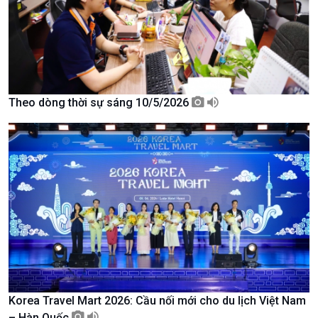
Theo dòng thời sự sáng 10/5/2026
Chính trị
Thế giới
Tin Chính trị
Tin thế giới
Chính phủ với người dân
Vấn đề quốc tế
Quốc hội với cử tri
Hồ sơ sự kiện quốc tế
Xây dựng đảng
Thế giới & Việt Nam
Đảng trong cuộc sống
Biên cương - Một dải vững
Nhận diện sự thật
bền
Pháp luật và đời sống
Korea Travel Mart 2026: Cầu nối mới cho du lịch Việt Nam
– Hàn Quốc