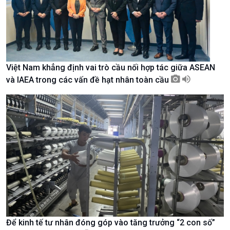
Việt Nam khẳng định vai trò cầu nối hợp tác giữa ASEAN
và IAEA trong các vấn đề hạt nhân toàn cầu
Xã hội
Khoa học & Công nghệ
Tin Đời sống & Xã hội
Tin Khoa học & Công nghệ
360 độ Sức khỏe
Kết nối công nghệ
Để kinh tế tư nhân đóng góp vào tăng trưởng “2 con số”
Chuyển đổi Xanh
Sống chung với biến đổi