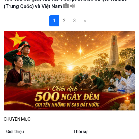
Podcast
Góc nhìn VOV1
(Trung Quốc) và Việt Nam
Bình luận
10 phút Sự kiện - Luận bàn
1
2
3
››
Câu chuyện thời sự
Dòng chảy sự kiện
Đối thoại
Diễn đàn chủ nhật
Chuyện đêm
CHUYÊN MỤC
Giới thiệu
Thời sự