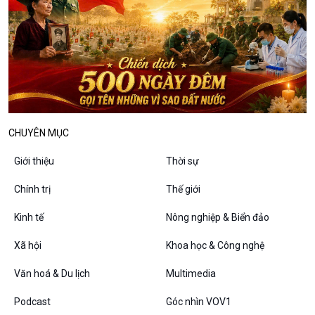
Câu chuyện Thể thao
Infographic
E-Magazine
CHUYÊN MỤC
Podcast
Góc nhìn VOV1
Bình luận
Giới thiệu
Thời sự
10 phút Sự kiện - Luận bàn
Chính trị
Thế giới
Câu chuyện thời sự
Dòng chảy sự kiện
Kinh tế
Nông nghiệp & Biển đảo
Đối thoại
Diễn đàn chủ nhật
Xã hội
Khoa học & Công nghệ
Chuyện đêm
Văn hoá & Du lịch
Multimedia
Podcast
Góc nhìn VOV1