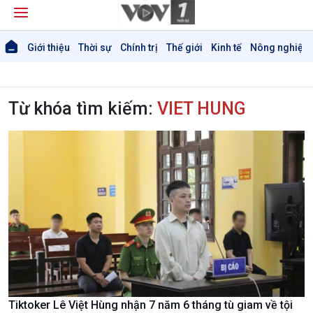
Giới thiệu
Thời sự
Chính trị
Thế giới
Kinh tế
Nông nghiệp 
Từ khóa tìm kiếm:
VIET HUNG
Giới thiệu
Thời sự
Thời sự 6h
Thời sự 12h
Thời sự 18h
Tiktoker Lê Việt Hùng nhận 7 năm 6 tháng tù giam về tội
Thời sự 21h30