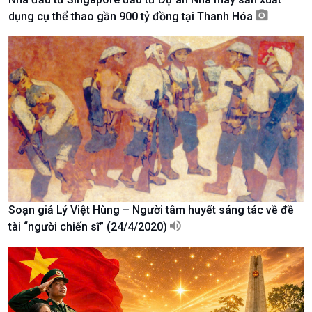
dụng cụ thể thao gần 900 tỷ đồng tại Thanh Hóa
Xã hội
Khoa học & Công nghệ
Tin Đời sống & Xã hội
Tin Khoa học & Công nghệ
360 độ Sức khỏe
Kết nối công nghệ
Chuyển đổi Xanh
Sống chung với biến đổi
Tài nguyên và Môi trường
khí hậu
Chuyên gia của bạn
Xã hội chuyển động
Bước chân đến trường
Soạn giả Lý Việt Hùng – Người tâm huyết sáng tác về đề
tài “người chiến sĩ” (24/4/2020)
Văn hoá & Du lịch
Multimedia
Tin Văn hoá & Du lịch
Ảnh
Chát với người nổi tiếng
Video