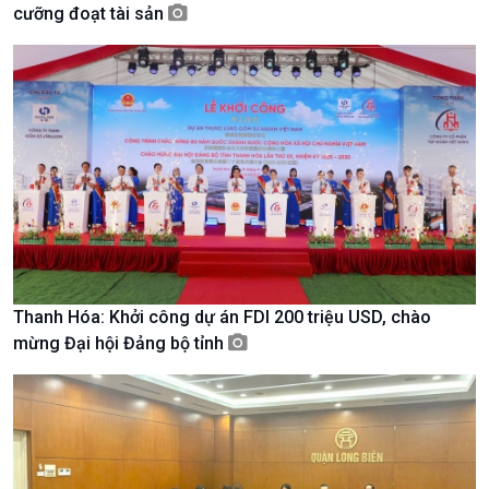
cưỡng đoạt tài sản
Bản tin
Chuyên mục
Theo dòng Thời sự
Chính trị
Thế giới
Tin Chính trị
Tin thế giới
Chính phủ với người dân
Vấn đề quốc tế
Thanh Hóa: Khởi công dự án FDI 200 triệu USD, chào
Quốc hội với cử tri
Hồ sơ sự kiện quốc tế
mừng Đại hội Đảng bộ tỉnh
Xây dựng đảng
Thế giới & Việt Nam
Đảng trong cuộc sống
Biên cương - Một dải vững
Nhận diện sự thật
bền
Pháp luật và đời sống