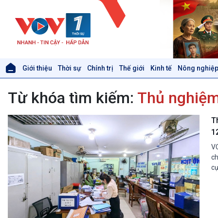
Giới thiệu
Thời sự
Chính trị
Thế giới
Kinh tế
Nông nghiệp
Giới thiệu
Thời sự
Từ khóa tìm kiếm:
Thủ nghiệm
Thời sự 6h
Thời sự 12h
Thời sự 18h
T
Thời sự 21h30
1
Bản tin
VO
Chuyên mục
ch
Theo dòng Thời sự
cự
Xã hội
Khoa học & Công nghệ
Tin Đời sống & Xã hội
Tin Khoa học & Công nghệ