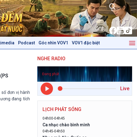
timedia
Podcast
Góc nhìn VOV1
VOV1 đặc biệt
Kinh tế
Nông nghiệp & Biển đảo
NGHE RADIO
Tin Kinh tế
Tin Nông nghiệp & Biển
Trước giờ mở cửa
đảo
Đang phát
Dòng chảy Kinh tế
Mùa vàng
 (PS
Sức sống hàng Việt
Biển đảo Việt Nam
Live
Khởi nghiệp
Tâm tình biên giới và hải
 số đơn vị hành
Tuyên chiến với gian lận
đảo
hương đang tích
thương mại
Tìm hiểu biển, đảo Việt
LỊCH PHÁT SÓNG
Nam
04h00-04h45
Podcast
Góc nhìn VOV1
Ca nhạc chào bình mình
04h45-04h50
Bình luận