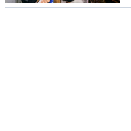
360 độ Sức khỏe
Kết nối công nghệ
Chuyển đổi Xanh
Sống chung với biến đổi
Tài nguyên và Môi trường
khí hậu
Chuyên gia của bạn
Xã hội chuyển động
Bước chân đến trường
VOV1 đặc biệt
Thanh âm ký sự
Chân dung cuộc sống
Các chương trình đặc biệt