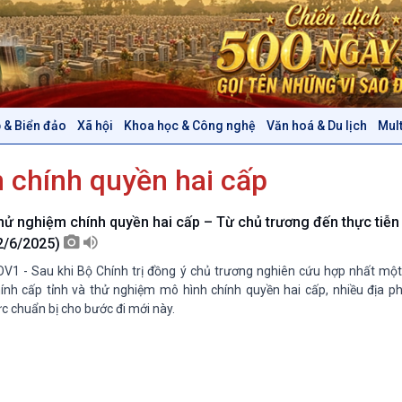
 & Biển đảo
Xã hội
Khoa học & Công nghệ
Văn hoá & Du lịch
Mul
Chính trị
Thế giới
 chính quyền hai cấp
Tin Chính trị
Tin thế giới
Chính phủ với người dân
Vấn đề quốc tế
Quốc hội với cử tri
Hồ sơ sự kiện quốc tế
hử nghiệm chính quyền hai cấp – Từ chủ trương đến thực tiễn
Xây dựng đảng
Thế giới & Việt Nam
2/6/2025)
Đảng trong cuộc sống
Biên cương - Một dải vững
V1 - Sau khi Bộ Chính trị đồng ý chủ trương nghiên cứu hợp nhất một
Nhận diện sự thật
bền
ính cấp tỉnh và thử nghiệm mô hình chính quyền hai cấp, nhiều địa p
Pháp luật và đời sống
c chuẩn bị cho bước đi mới này.
Văn hoá & Du lịch
Multimedia
Tin Văn hoá & Du lịch
Ảnh