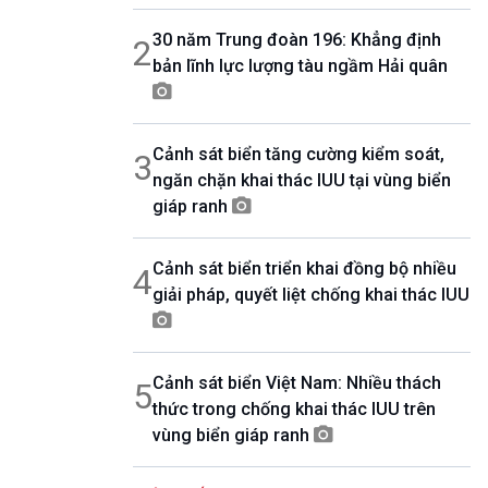
08h30-06h35
30 năm Trung đoàn 196: Khẳng định
2
Bản tin văn hóa xã hội
bản lĩnh lực lượng tàu ngầm Hải quân
08h35-08h40
Quảng cáo
08h40-08h50
10 phút sự kiện luận bàn
Cảnh sát biển tăng cường kiểm soát,
3
08h50-08h55
ngăn chặn khai thác IUU tại vùng biển
Quảng cáo
giáp ranh
08h55-09h00
Chương trình đệm
09h00-09h15
Cảnh sát biển triển khai đồng bộ nhiều
4
Bản tin Thời sự
giải pháp, quyết liệt chống khai thác IUU
09h15-09h30
Dòng chảy kinh tế
09h30-09h35
Bản tin pháp luật
Cảnh sát biển Việt Nam: Nhiều thách
5
09h35-09h40
thức trong chống khai thác IUU trên
Quảng cáo
vùng biển giáp ranh
09h40-09h55
Chính phủ với người dân
09h55-10h00