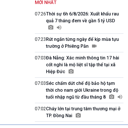
MỚI NHẤT
Quảng cáo
0h00-4h00
07:26
Thời sự 6h 6/8/2026: Xuất khẩu rau
Nhập hệ VOV3
quả 7 tháng đem về gần 5 tỷ USD
10h00-10h05
Bản tin thời sự
10h05-10h10
07:23
Rút ngắn từng ngày để kịp mùa tựu
Quảng cáo
trường ở Phiêng Pằn
10h10-10h25
Dân tộc và phát triển
07:03
Đà Nẵng: Xác minh thông tin 17 hài
10h25-10h30
Quảng cáo
cốt nghi là mộ liệt sĩ tập thể tại xã
10h30-11h00
Hiệp Đức
Vì an ninh Tổ quốc
11h00-11h05
07:03
Séc chấm dứt chế độ bảo hộ tạm
Bản tin thể thao
thời cho nam giới Ukraine trong độ
11h05-11h10
tuổi nhập ngũ từ đầu tháng 8
Quảng cáo
11h10-11h25
07:02
Cháy lớn tại trung tâm thương mại ở
Xã hội chuyển động
TP. Đồng Nai
11h25-11h30
Chương trình đệm