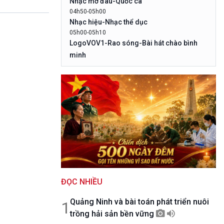
Nhạc mở đâu-Quốc ca
10 phút Sự kiện - Luận bàn
04h50-05h00
Câu chuyện thời sự
Nhạc hiệu-Nhạc thể dục
Dòng chảy sự kiện
05h00-05h10
Đối thoại
LogoVOV1-Rao sóng-Bài hát chào bình
Diễn đàn chủ nhật
minh
Chuyện đêm
05h10-05h20
Bản tin đầu ngày-Thời tiết
05h20-05h50
Mùa vàng
05h50-05h59
Quảng cáo
05h59-06h00
Nhạc top - Báo giờ
06h00-06h28
Thời sự sáng
06h28-06h30
ĐỌC NHIỀU
Quảng cáo
06h30-07h00
Quảng Ninh và bài toán phát triển nuôi
Quân đội nhân dân
1
trồng hải sản bền vững
07h00-08h30
Theo dòng Thời sự